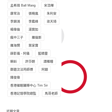
孟希璘 Ball Mang
宋浩暉
康常治
張曉嵐
朱利安
李錦鴻
李鑑峰
梁天琦
楊偉倫
湯寳如
瘋中三子
羅倫斯
羅海憫
葉家寶
薛影儀 - 阿儀
藍精靈
蝌蚪
許莎朗
譚雁瞳
鄭遨汶法筠師傅
阿銀
陳俊偉
香港催眠輔導中心 Tim Sir
香港記憶學院總監
馬哥老師
近期文章