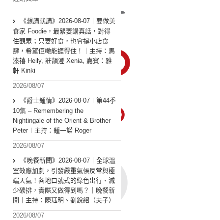
《想講就講》2026-08-07｜要做美
食家 Foodie，最緊要講真話，對得
住觀眾；只要好食，也會撐小店食
肆，希望佢哋能捱得住！｜主持：馬
溱禧 Heily, 莊韻澄 Xenia, 嘉賓：雅
軒 Kinki
2026/08/07
《爵士鍾情》2026-08-07︱第44季
10集 – Remembering the
Nightingale of the Orient & Brother
Peter︱主持：鍾一諾 Roger
2026/08/07
《晚餐新聞》2026-08-07｜全球溫
室效應加劇，引發嚴重氣候反常與極
端天氣！各地口號式的綠色出行、減
少碳排，實際又做得到嗎？｜晚餐新
聞｜主持：陳珏明、劉銳紹（夫子）
2026/08/07