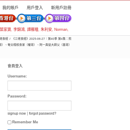
我的賬戶
用戶登入
新用戶註冊
葉家寶
,
李錦鴻
,
譚雁瞳
,
朱利安
,
Norman
,
三佬食經
《三佬食經》2025-06-27︱第40季 第4集：煎
哥）、奄尖啜核食家（權哥）、阿一真徒大師父（基哥）
會員登入
Username:
Password:
|
signup now
forgot password?
Remember Me