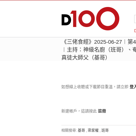
《三佬食經》2025-06-27︱
︱主持：神級名廚（班哥）、
真徒大師父（基哥）
如想線上收聽或下載節目重溫，請立即
登
新建帳戶，這請按此
註冊
相關搜尋:
基哥
,
梁家權
,
班哥