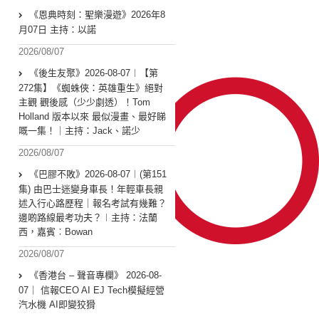
《恩典時刻：聖樂漫遊》2026年8
月07日 主持：以諾
2026/08/07
《後生友聚》2026-08-07︱【第
272集】《蜘蛛俠：英雄重生》絕對
主觀 觀後感（少少劇透）！Tom
Holland 版本以來 最似漫畫、最好睇
嘅一集！｜主持：Jack、諾少
2026/08/07
《巴膠不敗》2026-08-07︱(第151
集) 由巴士迷變身車長！年輕車長親
述入行心路歷程｜報名考試有幾難？
邊啲路線最考功夫？︱主持：法蘭
西，嘉賓︰Bowan
2026/08/07
《香港台 – 聲音專欄》 2026-08-
07｜ 信報CEO AI EJ Tech模擬經營
汽水機 AI即變狡猾