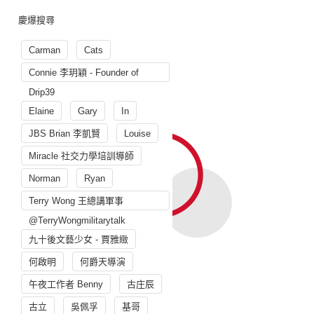
慶爆搜尋
Carman
Cats
Connie 李玥穎 - Founder of
Drip39
Elaine
Gary
In
JBS Brian 李凱賢
Louise
Miracle 社交力學培訓導師
Norman
Ryan
Terry Wong 王總講軍事
@TerryWongmilitarytalk
九十後文藝少女 - 賈雅緻
何啟明
何爵天導演
午夜工作者 Benny
古庄辰
古立
吳佩孚
基哥