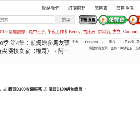
聯絡我們
訂購服務
節目表
節目重溫
D100 慶爆搜尋 :
瘋中三子
,
午夜工作者 Benny
,
古庄辰
,
康常治
,
古立
,
Carman
,
羅倫斯
第40季 第4集：煎焗遼參馬友頭
主頁
-- Featured --
-- 網台 --
(第40季) 
焗遼參馬友頭︱主持：神級名廚（班
奄尖啜核食家（權哥）、阿一
入
或
購買D100收聽服務
或
購買D100網台節目
。