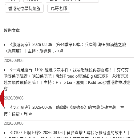
香港記憶學院總監
馬哥老師
近期文章
《旅遊玩家》2026-08-06︱第44季第10集：兵庫縣 灘五鄉酒造之旅
（完滿篇）︱主持 : 旅遊鍾 , 小卓
2026/08/06
《一齊足經Ep.110》經過今次事件，我唔想維拉再黎香港！｜有時有
啲野係唔講得，明知係唔啱丨我好Proud of唔係Big 6既球迷｜永遠真球
迷要靚位飛係無嘛！丨主持：Philip Lui、嘉賓：Kidd So@香港維拉球迷
會
2026/08/06
《反斗歷史》2026-08-06︱路蘭版《奧德賽》的古典英雄主義︱主
持：倫爺，周sir
2026/08/06
《D100 上綱上線》2026-08-06｜葵廣直擊！尋找冰糖葫蘆的故事！｜