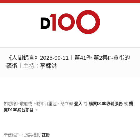
《人間錦言》2025-09-11︱第41季 第2集F-買蛋的
藝術︱主持：李錦洪
如想線上收聽或下載節目重溫，請立即
登入
或
購買D100收聽服務
或
購
買D100網台節目
。
新建帳戶，這請按此
註冊