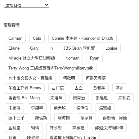
慶爆搜尋
Carman
Cats
Connie 李玥穎 - Founder of Drip39
Elaine
Gary
In
JBS Brian 李凱賢
Louise
Miracle 社交力學培訓導師
Norman
Ryan
Terry Wong 王總講軍事@TerryWongmilitarytalk
九十後文藝少女 - 賈雅緻
何啟明
何爵天導演
午夜工作者 Benny
古庄辰
古立
吳佩孚
基哥
孟希璘 Ball Mang
宋浩暉
康常治
張曉嵐
朱利安
李錦鴻
李鑑峰
梁天琦
楊偉倫
湯寳如
瘋中三子
羅倫斯
羅海憫
葉家寶
薛影儀 - 阿儀
藍精靈
蝌蚪
許莎朗
譚雁瞳
鄭遨汶法筠師傅
阿銀
陳俊偉
香港催眠輔導中心 Tim Sir