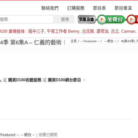
聯絡我們
訂購服務
節目表
節目重溫
D100 慶爆搜尋 :
瘋中三子
,
午夜工作者 Benny
,
古庄辰
,
康常治
,
古立
,
Carman
,
羅倫斯
44季 第6集A – 仁義的藝術︱
主頁
-- Featured --
-- 網台 --
#(第44季)
入
或
購買D100收聽服務
或
購買D100網台節目
。
- Featured --
,
-- 網台 --
|
迴響已關閉