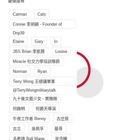
慶爆搜尋
Carman
Cats
Connie 李玥穎 - Founder of
Drip39
Elaine
Gary
In
JBS Brian 李凱賢
Louise
Miracle 社交力學培訓導師
Norman
Ryan
Terry Wong 王總講軍事
@TerryWongmilitarytalk
九十後文藝少女 - 賈雅緻
何啟明
何爵天導演
午夜工作者 Benny
古庄辰
古立
吳佩孚
基哥
孟希璘 Ball Mang
宋浩暉