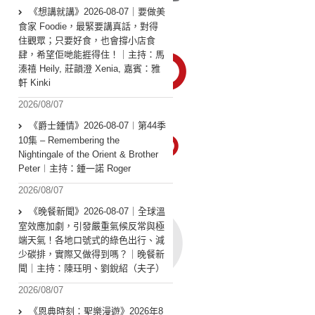
《想講就講》2026-08-07｜要做美
食家 Foodie，最緊要講真話，對得
住觀眾；只要好食，也會撐小店食
肆，希望佢哋能捱得住！｜主持：馬
溱禧 Heily, 莊韻澄 Xenia, 嘉賓：雅
軒 Kinki
2026/08/07
《爵士鍾情》2026-08-07︱第44季
10集 – Remembering the
Nightingale of the Orient & Brother
Peter︱主持：鍾一諾 Roger
2026/08/07
《晚餐新聞》2026-08-07｜全球溫
室效應加劇，引發嚴重氣候反常與極
端天氣！各地口號式的綠色出行、減
少碳排，實際又做得到嗎？｜晚餐新
聞｜主持：陳珏明、劉銳紹（夫子）
2026/08/07
《恩典時刻：聖樂漫遊》2026年8