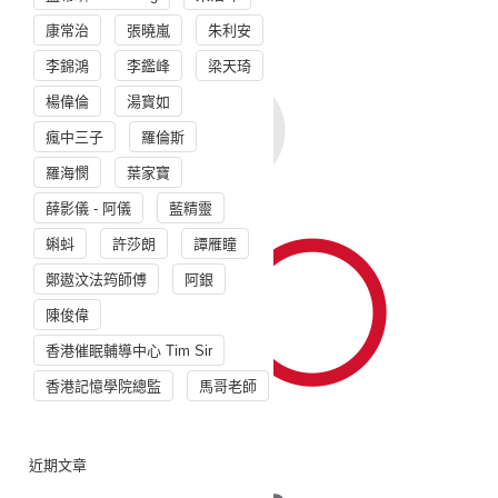
康常治
張曉嵐
朱利安
李錦鴻
李鑑峰
梁天琦
楊偉倫
湯寳如
瘋中三子
羅倫斯
羅海憫
葉家寶
薛影儀 - 阿儀
藍精靈
蝌蚪
許莎朗
譚雁瞳
鄭遨汶法筠師傅
阿銀
陳俊偉
香港催眠輔導中心 Tim Sir
香港記憶學院總監
馬哥老師
近期文章