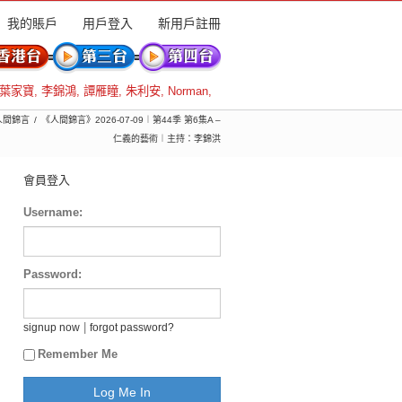
我的賬戶
用戶登入
新用戶註冊
葉家寶
,
李錦鴻
,
譚雁瞳
,
朱利安
,
Norman
,
 人間錦言
《人間錦言》2026-07-09︱第44季 第6集A –
仁義的藝術︱主持：李錦洪
會員登入
Username:
Password:
|
signup now
forgot password?
Remember Me