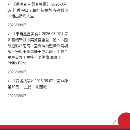
《香港台 – 聲音專欄》 2026-08-
07｜ 香港01 老齡化新視角 在高齡亞
洲活出精彩人生
2026/08/07
《來自星星美食》2026-08-07︱深
圳高端新派中菜驚喜重重！脆卜卜酸
甜燈影咕嚕肉，堂弄黃油蟹黯然銷魂
飯，搭配不同口味干邑名釀。︱來自
星星美食︱主持：陳俊偉 嘉賓：
Philip Fung
2026/08/07
《西城故事》2026-08-07︱第44季
第10集 ︱主持：沈西城
2026/08/07