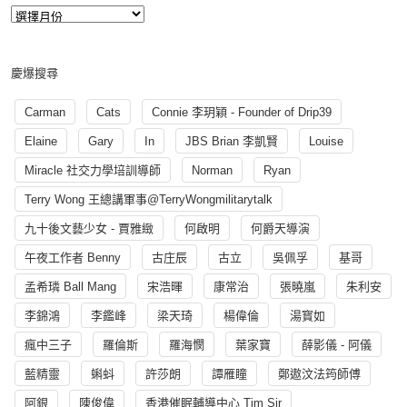
慶爆搜尋
Carman
Cats
Connie 李玥穎 - Founder of Drip39
Elaine
Gary
In
JBS Brian 李凱賢
Louise
Miracle 社交力學培訓導師
Norman
Ryan
Terry Wong 王總講軍事@TerryWongmilitarytalk
九十後文藝少女 - 賈雅緻
何啟明
何爵天導演
午夜工作者 Benny
古庄辰
古立
吳佩孚
基哥
孟希璘 Ball Mang
宋浩暉
康常治
張曉嵐
朱利安
李錦鴻
李鑑峰
梁天琦
楊偉倫
湯寳如
瘋中三子
羅倫斯
羅海憫
葉家寶
薛影儀 - 阿儀
藍精靈
蝌蚪
許莎朗
譚雁瞳
鄭遨汶法筠師傅
阿銀
陳俊偉
香港催眠輔導中心 Tim Sir