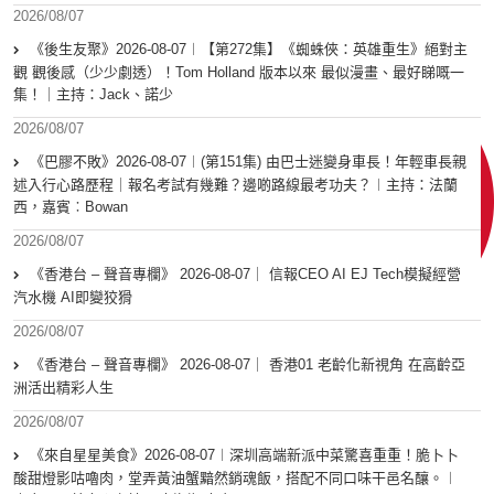
2026/08/07
《後生友聚》2026-08-07︱【第272集】《蜘蛛俠：英雄重生》絕對主
觀 觀後感（少少劇透）！Tom Holland 版本以來 最似漫畫、最好睇嘅一
集！｜主持：Jack、諾少
2026/08/07
《巴膠不敗》2026-08-07︱(第151集) 由巴士迷變身車長！年輕車長親
述入行心路歷程｜報名考試有幾難？邊啲路線最考功夫？︱主持：法蘭
西，嘉賓︰Bowan
2026/08/07
《香港台 – 聲音專欄》 2026-08-07｜ 信報CEO AI EJ Tech模擬經營
汽水機 AI即變狡猾
2026/08/07
《香港台 – 聲音專欄》 2026-08-07｜ 香港01 老齡化新視角 在高齡亞
洲活出精彩人生
2026/08/07
《來自星星美食》2026-08-07︱深圳高端新派中菜驚喜重重！脆卜卜
酸甜燈影咕嚕肉，堂弄黃油蟹黯然銷魂飯，搭配不同口味干邑名釀。︱