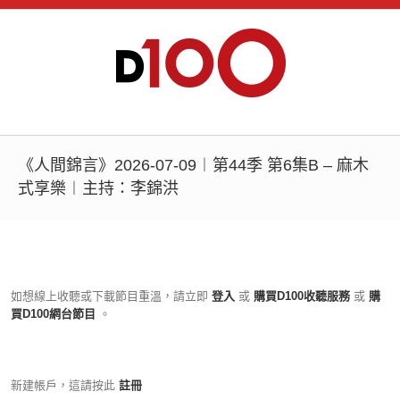
《人間錦言》2026-07-09︱第44季 第6集B – 麻木
式享樂︱主持：李錦洪
如想線上收聽或下載節目重溫，請立即
登入
或
購買D100收聽服務
或
購
買D100網台節目
。
新建帳戶，這請按此
註冊