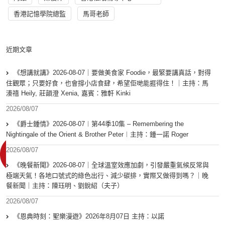
香港記憶學院總監
馬哥老師
近期文章
《想講就講》2026-08-07｜要做美食家 Foodie，最緊要講真話，對得
住觀眾；只要好食，也會撐小店食肆，希望佢哋能捱得住！｜主持：馬
溱禧 Heily, 莊韻澄 Xenia, 嘉賓：雅軒 Kinki
2026/08/07
《爵士鍾情》2026-08-07︱第44季10集 – Remembering the
Nightingale of the Orient & Brother Peter︱主持：鍾一諾 Roger
2026/08/07
《晚餐新聞》2026-08-07｜全球溫室效應加劇，引發嚴重氣候反常與
極端天氣！各地口號式的綠色出行、減少碳排，實際又做得到嗎？｜晚
餐新聞｜主持：陳珏明、劉銳紹（夫子）
2026/08/07
《恩典時刻：聖樂漫遊》2026年8月07日 主持：以諾