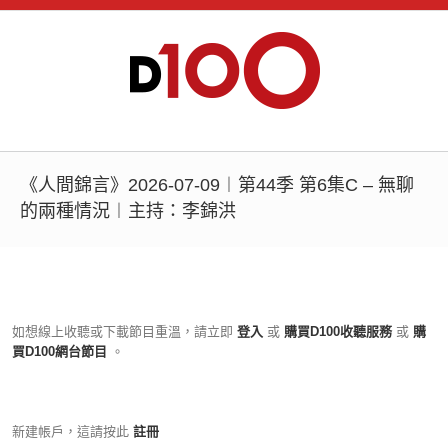
《人間錦言》2026-07-09︱第44季 第6集C – 無聊
的兩種情況︱主持：李錦洪
如想線上收聽或下載節目重溫，請立即
登入
或
購買D100收聽服務
或
購
買D100網台節目
。
新建帳戶，這請按此
註冊