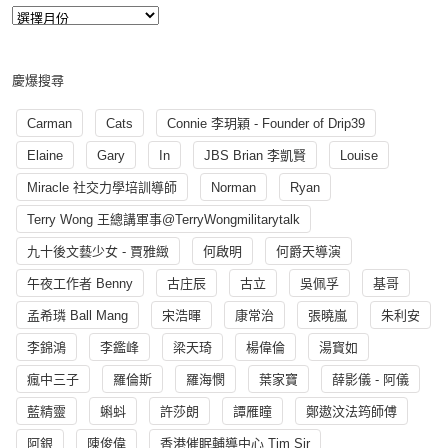
慶爆搜尋
Carman
Cats
Connie 李玥穎 - Founder of Drip39
Elaine
Gary
In
JBS Brian 李凱賢
Louise
Miracle 社交力學培訓導師
Norman
Ryan
Terry Wong 王總講軍事@TerryWongmilitarytalk
九十後文藝少女 - 賈雅緻
何啟明
何爵天導演
午夜工作者 Benny
古庄辰
古立
吳佩孚
基哥
孟希璘 Ball Mang
宋浩暉
康常治
張曉嵐
朱利安
李錦鴻
李鑑峰
梁天琦
楊偉倫
湯寳如
瘋中三子
羅倫斯
羅海憫
葉家寶
薛影儀 - 阿儀
藍精靈
蝌蚪
許莎朗
譚雁瞳
鄭遨汶法筠師傅
阿銀
陳俊偉
香港催眠輔導中心 Tim Sir