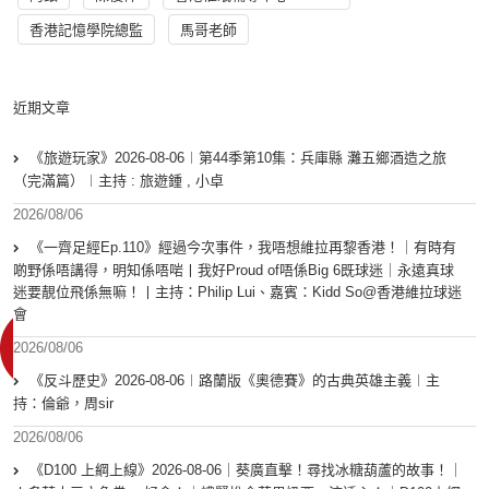
香港記憶學院總監
馬哥老師
近期文章
《旅遊玩家》2026-08-06︱第44季第10集：兵庫縣 灘五鄉酒造之旅
（完滿篇）︱主持 : 旅遊鍾 , 小卓
2026/08/06
《一齊足經Ep.110》經過今次事件，我唔想維拉再黎香港！｜有時有
啲野係唔講得，明知係唔啱丨我好Proud of唔係Big 6既球迷｜永遠真球
迷要靚位飛係無嘛！丨主持：Philip Lui、嘉賓：Kidd So@香港維拉球迷
會
2026/08/06
《反斗歷史》2026-08-06︱路蘭版《奧德賽》的古典英雄主義︱主
持：倫爺，周sir
2026/08/06
《D100 上綱上線》2026-08-06｜葵廣直擊！尋找冰糖葫蘆的故事！｜