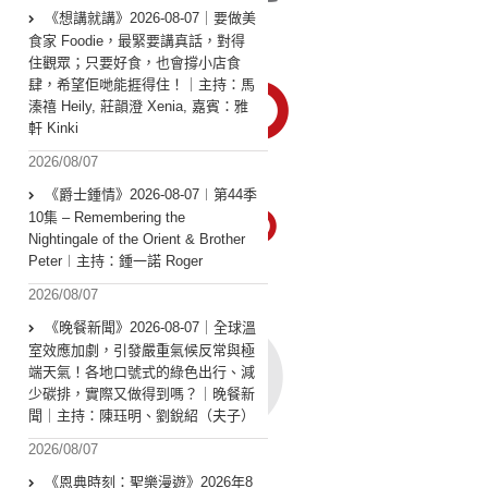
《想講就講》2026-08-07｜要做美
食家 Foodie，最緊要講真話，對得
住觀眾；只要好食，也會撐小店食
肆，希望佢哋能捱得住！｜主持：馬
溱禧 Heily, 莊韻澄 Xenia, 嘉賓：雅
軒 Kinki
2026/08/07
《爵士鍾情》2026-08-07︱第44季
10集 – Remembering the
Nightingale of the Orient & Brother
Peter︱主持：鍾一諾 Roger
2026/08/07
《晚餐新聞》2026-08-07｜全球溫
室效應加劇，引發嚴重氣候反常與極
端天氣！各地口號式的綠色出行、減
少碳排，實際又做得到嗎？｜晚餐新
聞｜主持：陳珏明、劉銳紹（夫子）
2026/08/07
《恩典時刻：聖樂漫遊》2026年8