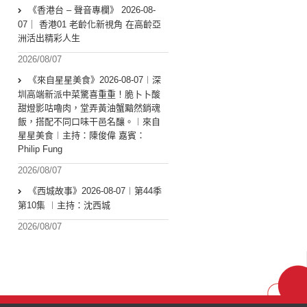
《香港台 – 聲音專欄》 2026-08-
07｜ 香港01 老齡化新視角 在高齡亞
洲活出精彩人生
2026/08/07
《來自星星美食》2026-08-07︱深
圳高端新派中菜驚喜重重！脆卜卜酸
甜燈影咕嚕肉，堂弄黃油蟹黯然銷魂
飯，搭配不同口味干邑名釀。︱來自
星星美食︱主持：陳俊偉 嘉賓：
Philip Fung
2026/08/07
《西城故事》2026-08-07︱第44季
第10集 ︱主持：沈西城
2026/08/07