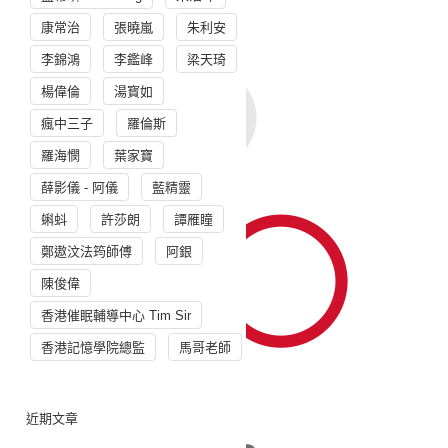
康常治
張曉嵐
朱利安
李錦鴻
李鑑峰
梁天琦
楊偉倫
湯寳如
瘋中三子
羅倫斯
羅海憫
葉家寶
薛影儀 - 阿儀
藍精靈
蝌蚪
許莎朗
譚雁瞳
鄭遨汶法筠師傅
阿銀
陳俊偉
香港催眠輔導中心 Tim Sir
香港記憶學院總監
馬哥老師
近期文章