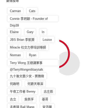
慶爆搜尋
Carman
Cats
Connie 李玥穎 - Founder of
Drip39
Elaine
Gary
In
JBS Brian 李凱賢
Louise
Miracle 社交力學培訓導師
Norman
Ryan
Terry Wong 王總講軍事
@TerryWongmilitarytalk
九十後文藝少女 - 賈雅緻
何啟明
何爵天導演
午夜工作者 Benny
古庄辰
古立
吳佩孚
基哥
孟希璘 Ball Mang
宋浩暉