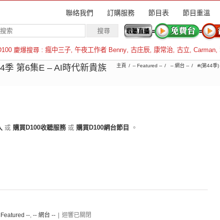
聯絡我們
訂購服務
節目表
節目重溫
D100 慶爆搜尋 :
瘋中三子
,
午夜工作者 Benny
,
古庄辰
,
康常治
,
古立
,
Carman
,
羅倫斯
4季 第6集E – AI時代新貴族
主頁
-- Featured --
-- 網台 --
#(第44季
入
或
購買D100收聽服務
或
購買D100網台節目
。
- Featured --
,
-- 網台 --
|
迴響已關閉