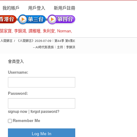
我的賬戶
用戶登入
新用戶註冊
葉家寶
,
李錦鴻
,
譚雁瞳
,
朱利安
,
Norman
,
) 人間錦言
《人間錦言》2026-07-09︱第44季 第6集E
– AI時代新貴族︱主持：李錦洪
會員登入
Username:
Password:
|
signup now
forgot password?
Remember Me