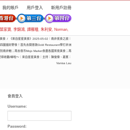
我的賬戶
用戶登入
新用戶註冊
葉家寶
,
李錦鴻
,
譚雁瞳
,
朱利安
,
Norman
,
美食
《來自星星美食》2025-05-02︱南非覓食之旅︱
四圍搵好野食！首先去開普敦Gold Restaurant學打非洲
非鮑；再去夜市Mojo Market食盡各國宵夜美食；再
得收聽/睇啦～｜來自星星美食｜主持：陳俊偉、嘉賓：
Vanisa Lau
會員登入
Username:
Password: