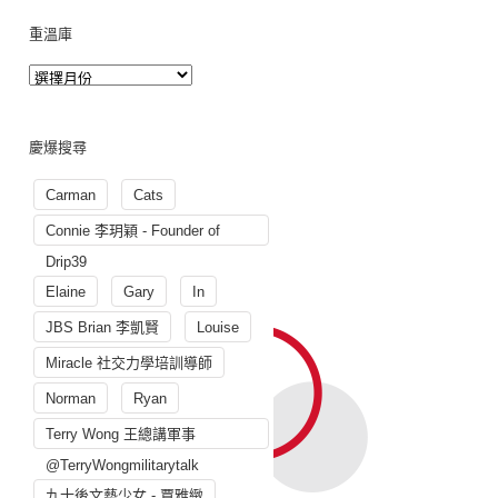
重溫庫
慶爆搜尋
Carman
Cats
Connie 李玥穎 - Founder of
Drip39
Elaine
Gary
In
JBS Brian 李凱賢
Louise
Miracle 社交力學培訓導師
Norman
Ryan
Terry Wong 王總講軍事
@TerryWongmilitarytalk
九十後文藝少女 - 賈雅緻