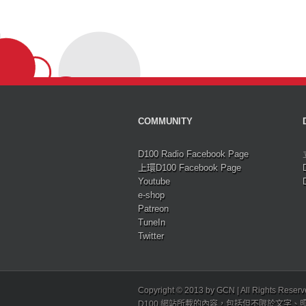
COMMUNITY
D100 Radio Facebook Page
上環D100 Facebook Page
Youtube
e-shop
Patreon
TuneIn
Twitter
Copyright © 2013 by GCN | All Rights Reser
D100 網站所載的內容，包括但不限於文字、照片