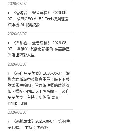
2026/08/07
《香港台 – 聲音專欄》 2026-08-
07｜ 信報CEO AI EJ Tech模擬經營
汽水機 AI即變狡猾
2026/08/07
《香港台 – 聲音專欄》 2026-08-
07｜ 香港01 老齡化新視角 在高齡亞
洲活出精彩人生
2026/08/07
《來自星星美食》2026-08-07︱深
圳高端新派中菜驚喜重重！脆卜卜酸
甜燈影咕嚕肉，堂弄黃油蟹黯然銷魂
飯，搭配不同口味干邑名釀。︱來自
星星美食︱主持：陳俊偉 嘉賓：
Philip Fung
2026/08/07
《西城故事》2026-08-07︱第44季
第10集 ︱主持：沈西城