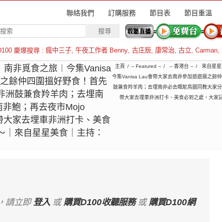
聯絡我們
訂購服務
節目表
節目重溫
D100 慶爆搜尋 :
瘋中三子
,
午夜工作者 Benny
,
古庄辰
,
康常治
,
古立
,
Carman
,
羅倫斯
2︱南非覓食之旅︱今集Vanisa
主頁
-- Featured --
-- 香港台 --
來自星星
今集Vanisa Lau會帶大家去南非參加旅遊展之餘仲
展之餘仲四圍搵好野食！首先
鼓兼食羚羊肉；去埋南非必去嘅鴕鳥園同教大家分別南
nt學打非洲鼓兼食羚羊肉；去埋南
帶大家去埋車非洲打卡、美食必到之處，大家記
非鮑；再去夜市Mojo
再帶大家去埋車非洲打卡、美食
～｜來自星星美食｜主持：
，請立即
登入
或
購買D100收聽服務
或
購買D100網