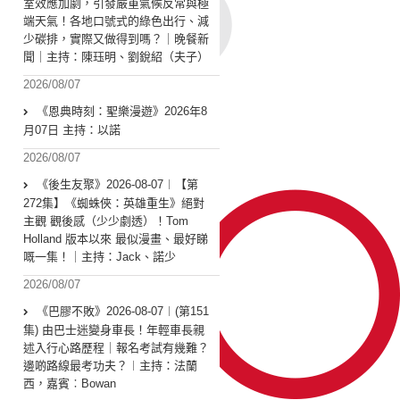
室效應加劇，引發嚴重氣候反常與極
端天氣！各地口號式的綠色出行、減
少碳排，實際又做得到嗎？｜晚餐新
聞｜主持：陳珏明、劉銳紹（夫子）
2026/08/07
《恩典時刻：聖樂漫遊》2026年8
月07日 主持：以諾
2026/08/07
《後生友聚》2026-08-07︱【第
272集】《蜘蛛俠：英雄重生》絕對
主觀 觀後感（少少劇透）！Tom
Holland 版本以來 最似漫畫、最好睇
嘅一集！｜主持：Jack、諾少
2026/08/07
《巴膠不敗》2026-08-07︱(第151
集) 由巴士迷變身車長！年輕車長親
述入行心路歷程｜報名考試有幾難？
邊啲路線最考功夫？︱主持：法蘭
西，嘉賓︰Bowan