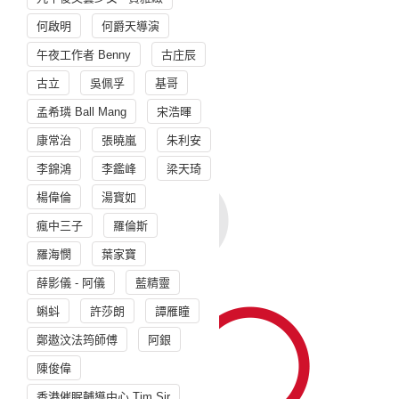
何啟明
何爵天導演
午夜工作者 Benny
古庄辰
古立
吳佩孚
基哥
孟希璘 Ball Mang
宋浩暉
康常治
張曉嵐
朱利安
李錦鴻
李鑑峰
梁天琦
楊偉倫
湯寳如
瘋中三子
羅倫斯
羅海憫
葉家寶
薛影儀 - 阿儀
藍精靈
蝌蚪
許莎朗
譚雁瞳
鄭遨汶法筠師傅
阿銀
陳俊偉
香港催眠輔導中心 Tim Sir