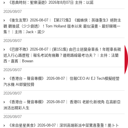
《恩典時刻：聖樂漫遊》2026年8月07日 主持：以諾
2026/08/07
《後生友聚》2026-08-07︱【第272集】《蜘蛛俠：英雄重生》絕對主
觀 觀後感（少少劇透）！Tom Holland 版本以來 最似漫畫、最好睇嘅一
集！｜主持：Jack、諾少
2026/08/07
《巴膠不敗》2026-08-07︱(第151集) 由巴士迷變身車長！年輕車長親
述入行心路歷程｜報名考試有幾難？邊啲路線最考功夫？︱主持：法蘭
西，嘉賓︰Bowan
2026/08/07
《香港台 – 聲音專欄》 2026-08-07｜ 信報CEO AI EJ Tech模擬經營
汽水機 AI即變狡猾
2026/08/07
《香港台 – 聲音專欄》 2026-08-07｜ 香港01 老齡化新視角 在高齡亞
洲活出精彩人生
2026/08/07
《來自星星美食》2026-08-07︱深圳高端新派中菜驚喜重重！脆卜卜