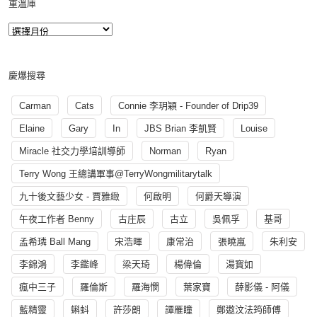
重溫庫
慶爆搜尋
Carman
Cats
Connie 李玥穎 - Founder of Drip39
Elaine
Gary
In
JBS Brian 李凱賢
Louise
Miracle 社交力學培訓導師
Norman
Ryan
Terry Wong 王總講軍事@TerryWongmilitarytalk
九十後文藝少女 - 賈雅緻
何啟明
何爵天導演
午夜工作者 Benny
古庄辰
古立
吳佩孚
基哥
孟希璘 Ball Mang
宋浩暉
康常治
張曉嵐
朱利安
李錦鴻
李鑑峰
梁天琦
楊偉倫
湯寳如
瘋中三子
羅倫斯
羅海憫
葉家寶
薛影儀 - 阿儀
藍精靈
蝌蚪
許莎朗
譚雁瞳
鄭遨汶法筠師傅