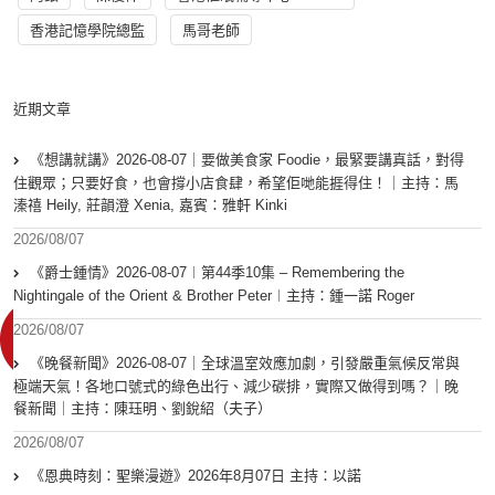
香港記憶學院總監
馬哥老師
近期文章
《想講就講》2026-08-07｜要做美食家 Foodie，最緊要講真話，對得
住觀眾；只要好食，也會撐小店食肆，希望佢哋能捱得住！｜主持：馬
溱禧 Heily, 莊韻澄 Xenia, 嘉賓：雅軒 Kinki
2026/08/07
《爵士鍾情》2026-08-07︱第44季10集 – Remembering the
Nightingale of the Orient & Brother Peter︱主持：鍾一諾 Roger
2026/08/07
《晚餐新聞》2026-08-07｜全球溫室效應加劇，引發嚴重氣候反常與
極端天氣！各地口號式的綠色出行、減少碳排，實際又做得到嗎？｜晚
餐新聞｜主持：陳珏明、劉銳紹（夫子）
2026/08/07
《恩典時刻：聖樂漫遊》2026年8月07日 主持：以諾