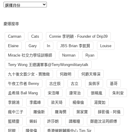
慶爆搜尋
Carman
Cats
Connie 李玥穎 - Founder of Drip39
Elaine
Gary
In
JBS Brian 李凱賢
Louise
Miracle 社交力學培訓導師
Norman
Ryan
Terry Wong 王總講軍事@TerryWongmilitarytalk
九十後文藝少女 - 賈雅緻
何啟明
何爵天導演
午夜工作者 Benny
古庄辰
古立
吳佩孚
基哥
孟希璘 Ball Mang
宋浩暉
康常治
張曉嵐
朱利安
李錦鴻
李鑑峰
梁天琦
楊偉倫
湯寳如
瘋中三子
羅倫斯
羅海憫
葉家寶
薛影儀 - 阿儀
藍精靈
蝌蚪
許莎朗
譚雁瞳
鄭遨汶法筠師傅
阿銀
陳俊偉
香港催眠輔導中心 Tim Sir