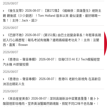
2026/08/07
《後生友聚》2026-08-07︱【第272集】《蜘蛛俠：英雄重生》絕對主
觀 觀後感（少少劇透）！Tom Holland 版本以來 最似漫畫、最好睇嘅一
集！｜主持：Jack、諾少
2026/08/07
《巴膠不敗》2026-08-07︱(第151集) 由巴士迷變身車長！年輕車長親
述入行心路歷程｜報名考試有幾難？邊啲路線最考功夫？︱主持：法蘭
西，嘉賓︰Bowan
2026/08/07
《香港台 – 聲音專欄》 2026-08-07｜ 信報CEO AI EJ Tech模擬經營
汽水機 AI即變狡猾
2026/08/07
《香港台 – 聲音專欄》 2026-08-07｜ 香港01 老齡化新視角 在高齡亞
洲活出精彩人生
2026/08/07
《來自星星美食》2026-08-07︱深圳高端新派中菜驚喜重重！脆卜卜
酸甜燈影咕嚕肉，堂弄黃油蟹黯然銷魂飯，搭配不同口味干邑名釀。︱