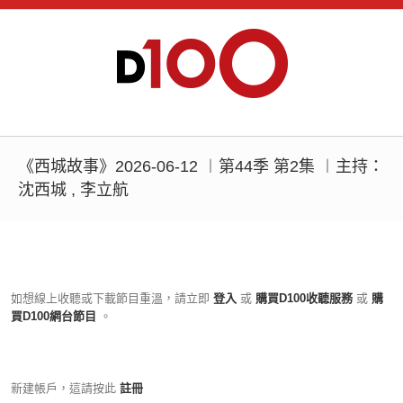
《西城故事》2026-06-12 ︱第44季 第2集 ︱主持：
沈西城 , 李立航
如想線上收聽或下載節目重溫，請立即
登入
或
購買D100收聽服務
或
購
買D100網台節目
。
新建帳戶，這請按此
註冊