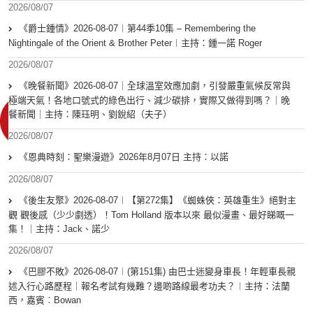
2026/08/07
《爵士鍾情》2026-08-07︱第44季10集 – Remembering the
Nightingale of the Orient & Brother Peter︱主持：鍾一諾 Roger
2026/08/07
《晚餐新聞》2026-08-07｜全球溫室效應加劇，引發嚴重氣候反常與
極端天氣！各地口號式的綠色出行、減少碳排，實際又做得到嗎？｜晚
餐新聞｜主持：陳珏明、劉銳紹（夫子）
2026/08/07
《恩典時刻：聖樂漫遊》2026年8月07日 主持：以諾
2026/08/07
《後生友聚》2026-08-07︱【第272集】《蜘蛛俠：英雄重生》絕對主
觀 觀後感（少少劇透）！Tom Holland 版本以來 最似漫畫、最好睇嘅一
集！｜主持：Jack、諾少
2026/08/07
《巴膠不敗》2026-08-07︱(第151集) 由巴士迷變身車長！年輕車長親
述入行心路歷程｜報名考試有幾難？邊啲路線最考功夫？︱主持：法蘭
西，嘉賓︰Bowan