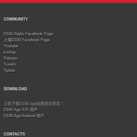
COMMUNITY
D100 Radio Facebook Page
上環D100 Facebook Page
Youtube
e-shop
Patreon
TuneIn
Twitter
DOWNLOAD
立即下載D100 app收聽精采節目！
D100 App iOS 用戶
D100 App Android 用戶
CONTACTS