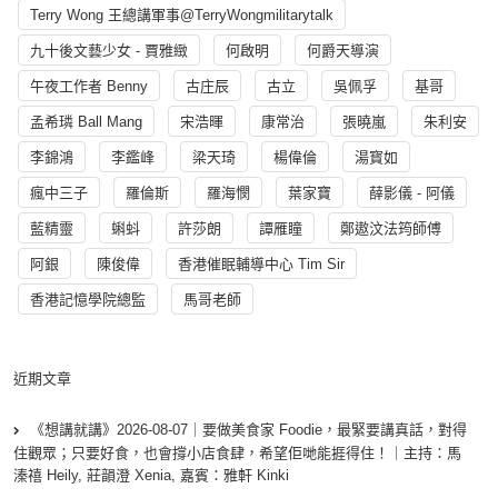
Terry Wong 王總講軍事@TerryWongmilitarytalk
九十後文藝少女 - 賈雅緻
何啟明
何爵天導演
午夜工作者 Benny
古庄辰
古立
吳佩孚
基哥
孟希璘 Ball Mang
宋浩暉
康常治
張曉嵐
朱利安
李錦鴻
李鑑峰
梁天琦
楊偉倫
湯寳如
瘋中三子
羅倫斯
羅海憫
葉家寶
薛影儀 - 阿儀
藍精靈
蝌蚪
許莎朗
譚雁瞳
鄭遨汶法筠師傅
阿銀
陳俊偉
香港催眠輔導中心 Tim Sir
香港記憶學院總監
馬哥老師
近期文章
《想講就講》2026-08-07｜要做美食家 Foodie，最緊要講真話，對得
住觀眾；只要好食，也會撐小店食肆，希望佢哋能捱得住！｜主持：馬
溱禧 Heily, 莊韻澄 Xenia, 嘉賓：雅軒 Kinki