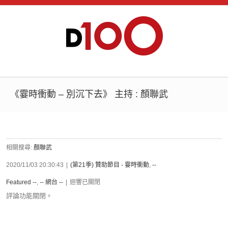
《霎時衝動 – 別沉下去》 主持 : 顏聯武
相關搜尋:
顏聯武
2020/11/03 20:30:43
|
(第21季) 贊助節目 - 霎時衝動
,
--
Featured --
,
-- 網台 --
|
迴響已關閉
評論功能關閉。