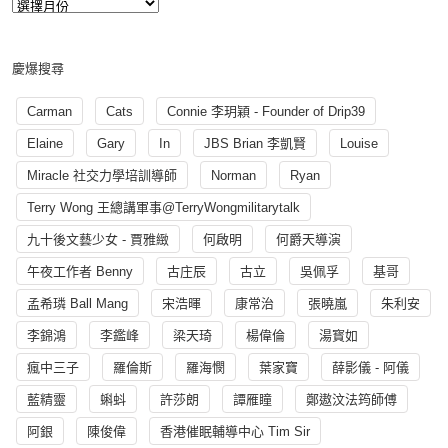
慶爆搜尋
Carman
Cats
Connie 李玥穎 - Founder of Drip39
Elaine
Gary
In
JBS Brian 李凱賢
Louise
Miracle 社交力學培訓導師
Norman
Ryan
Terry Wong 王總講軍事@TerryWongmilitarytalk
九十後文藝少女 - 賈雅緻
何啟明
何爵天導演
午夜工作者 Benny
古庄辰
古立
吳佩孚
基哥
孟希璘 Ball Mang
宋浩暉
康常治
張曉嵐
朱利安
李錦鴻
李鑑峰
梁天琦
楊偉倫
湯寳如
瘋中三子
羅倫斯
羅海憫
葉家寶
薛影儀 - 阿儀
藍精靈
蝌蚪
許莎朗
譚雁瞳
鄭遨汶法筠師傅
阿銀
陳俊偉
香港催眠輔導中心 Tim Sir