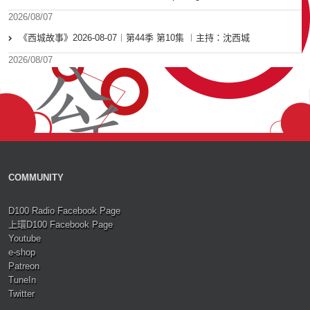
2026/08/07
《西城故事》2026-08-07︱第44季 第10集 ︱主持：沈西城
2026/08/07
COMMUNITY
D100 Radio Facebook Page
上環D100 Facebook Page
Youtube
e-shop
Patreon
TuneIn
Twitter