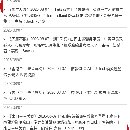
2026/08/07
《後生友聚》2026-08-07︱【第272集】《蜘蛛俠：英雄重生》絕對主
觀 觀後感（少少劇透）！Tom Holland 版本以來 最似漫畫、最好睇嘅一
集！｜主持：Jack、諾少
2026/08/07
《巴膠不敗》2026-08-07︱(第151集) 由巴士迷變身車長！年輕車長親
述入行心路歷程｜報名考試有幾難？邊啲路線最考功夫？︱主持：法蘭
西，嘉賓︰Bowan
2026/08/07
《香港台 – 聲音專欄》 2026-08-07｜ 信報CEO AI EJ Tech模擬經營
汽水機 AI即變狡猾
2026/08/07
《香港台 – 聲音專欄》 2026-08-07｜ 香港01 老齡化新視角 在高齡亞
洲活出精彩人生
2026/08/07
《來自星星美食》2026-08-07︱深圳高端新派中菜驚喜重重！脆卜卜
酸甜燈影咕嚕肉，堂弄黃油蟹黯然銷魂飯，搭配不同口味干邑名釀。︱
來自星星美食︱主持：陳俊偉 嘉賓：Philip Fung