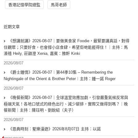
香港記憶學院總監
馬哥老師
近期文章
《想講就講》2026-08-07｜要做美食家 Foodie，最緊要講真話，對得
住觀眾；只要好食，也會撐小店食肆，希望佢哋能捱得住！｜主持：馬
溱禧 Heily, 莊韻澄 Xenia, 嘉賓：雅軒 Kinki
2026/08/07
《爵士鍾情》2026-08-07︱第44季10集 – Remembering the
Nightingale of the Orient & Brother Peter︱主持：鍾一諾 Roger
2026/08/07
《晚餐新聞》2026-08-07｜全球溫室效應加劇，引發嚴重氣候反常與
極端天氣！各地口號式的綠色出行、減少碳排，實際又做得到嗎？｜晚
餐新聞｜主持：陳珏明、劉銳紹（夫子）
2026/08/07
《恩典時刻：聖樂漫遊》2026年8月07日 主持：以諾