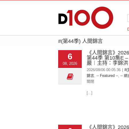
#(第44季) 人間錦言
《人間錦言》2026-
6
第44季 第10集E 
嚴︱主持：李錦洪
08, 2026
2026/08/06 00:05:36
|
#
錦言
,
-- Featured --
,
-- 網
關閉
[...]
《人間錦言》2026-