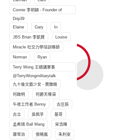
Connie 李玥穎 - Founder of
Drip39
Elaine
Gary
In
JBS Brian 李凱賢
Louise
Miracle 社交力學培訓導師
Norman
Ryan
Terry Wong 王總講軍事
@TerryWongmilitarytalk
九十後文藝少女 - 賈雅緻
何啟明
何爵天導演
午夜工作者 Benny
古庄辰
古立
吳佩孚
基哥
孟希璘 Ball Mang
宋浩暉
康常治
張曉嵐
朱利安