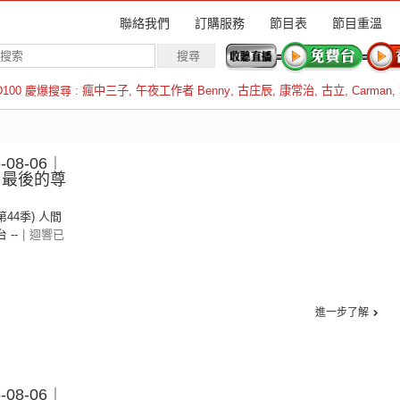
聯絡我們
訂購服務
節目表
節目重溫
D100 慶爆搜尋 :
瘋中三子
,
午夜工作者 Benny
,
古庄辰
,
康常治
,
古立
,
Carman
,
羅倫斯
08-06︱
– 最後的尊
(第44季) 人間
台 --
|
迴響已
進一步了解
08-06︱