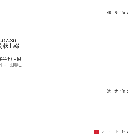
進一步了解
07-30︱
 南轅北轍
(第44季) 人間
台 --
|
迴響已
進一步了解
下一個
1
2
3