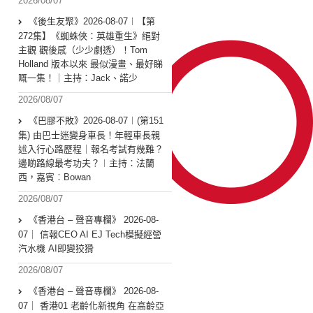
2026/08/07
《後生友聚》2026-08-07︱【第
272集】《蜘蛛俠：英雄重生》絕對
主觀 觀後感（少少劇透）！Tom
Holland 版本以來 最似漫畫、最好睇
嘅一集！｜主持：Jack、諾少
2026/08/07
《巴膠不敗》2026-08-07︱(第151
集) 由巴士迷變身車長！年輕車長親
述入行心路歷程｜報名考試有幾難？
邊啲路線最考功夫？︱主持：法蘭
西，嘉賓︰Bowan
2026/08/07
《香港台 – 聲音專欄》 2026-08-
07｜ 信報CEO AI EJ Tech模擬經營
汽水機 AI即變狡猾
2026/08/07
《香港台 – 聲音專欄》 2026-08-
07｜ 香港01 老齡化新視角 在高齡亞