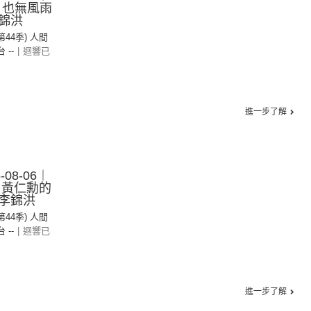
– 也無風雨
錦洪
(第44季) 人間
台 --
|
迴響已
進一步了解
08-06︱
– 黃仁勳的
李錦洪
(第44季) 人間
台 --
|
迴響已
進一步了解