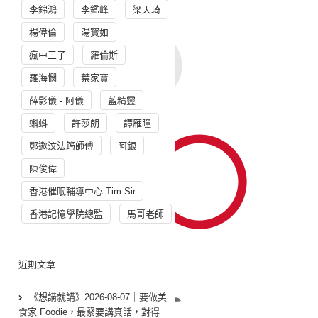
李錦鴻
李鑑峰
梁天琦
楊偉倫
湯寳如
瘋中三子
羅倫斯
羅海憫
葉家寶
薛影儀 - 阿儀
藍精靈
蝌蚪
許莎朗
譚雁瞳
鄭遨汶法筠師傅
阿銀
陳俊偉
香港催眠輔導中心 Tim Sir
香港記憶學院總監
馬哥老師
近期文章
《想講就講》2026-08-07｜要做美
食家 Foodie，最緊要講真話，對得