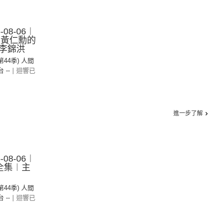
08-06︱
– 黃仁勳的
李錦洪
(第44季) 人間
台 --
|
迴響已
進一步了解
08-06︱
 全集︱主
(第44季) 人間
台 --
|
迴響已