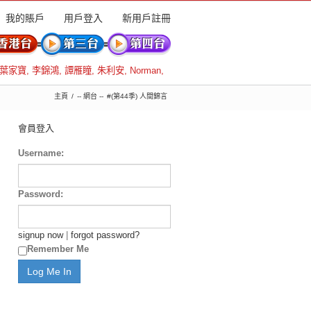
我的賬戶
用戶登入
新用戶註冊
葉家寶
,
李錦鴻
,
譚雁瞳
,
朱利安
,
Norman
,
主頁
-- 網台 --
#(第44季) 人間錦言
會員登入
Username:
Password:
signup now
|
forgot password?
Remember Me