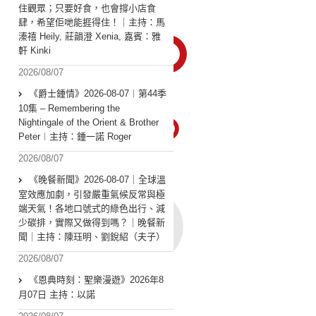
住觀眾；只要好食，也會撐小店食
肆，希望佢哋能捱得住！｜主持：馬
溱禧 Heily, 莊韻澄 Xenia, 嘉賓：雅
軒 Kinki
2026/08/07
《爵士鍾情》2026-08-07︱第44季
10集 – Remembering the
Nightingale of the Orient & Brother
Peter︱主持：鍾一諾 Roger
2026/08/07
《晚餐新聞》2026-08-07｜全球溫
室效應加劇，引發嚴重氣候反常與極
端天氣！各地口號式的綠色出行、減
少碳排，實際又做得到嗎？｜晚餐新
聞｜主持：陳珏明、劉銳紹（夫子）
2026/08/07
《恩典時刻：聖樂漫遊》2026年8
月07日 主持：以諾