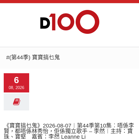
#(第44季) 寶寶搞乜鬼
6
08, 2026
《寶寶搞乜鬼》2026-08-07︱第44季第10集︰唔係李
賢，都唔係林秀怡，佢係獨立歌手 – 李然︱主持：寶
珠、寶堅 嘉賓：李然 Leanne Li