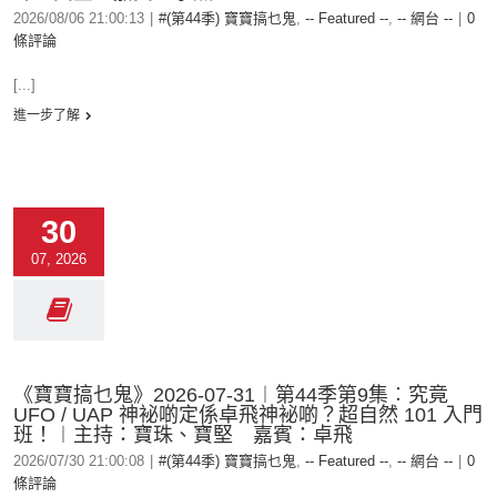
2026/08/06 21:00:13
|
#(第44季) 寶寶搞乜鬼
,
-- Featured --
,
-- 網台 --
|
0
條評論
[...]
進一步了解
30
07, 2026
《寶寶搞乜鬼》2026-07-31︱第44季第9集︰究竟
UFO / UAP 神袐啲定係卓飛神袐啲？超自然 101 入門
班！︱主持：寶珠、寶堅 嘉賓：卓飛
2026/07/30 21:00:08
|
#(第44季) 寶寶搞乜鬼
,
-- Featured --
,
-- 網台 --
|
0
條評論