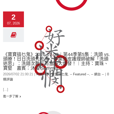
2
07, 2026
《寶寶搞乜鬼》2026-07-03︱第44季第5集︰洗頭 vs.
頭療！日日洗頭先乾淨？專業頭皮護理師破解「洗頭
迷思」：洗錯次數反而油脂大爆發！︱主持：寶珠、
寶堅 嘉賓：沐濯 Summer
2026/07/02 21:00:21
|
#(第44季) 寶寶搞乜鬼
,
-- Featured --
,
-- 網台 --
|
0
條評論
[...]
進一步了解