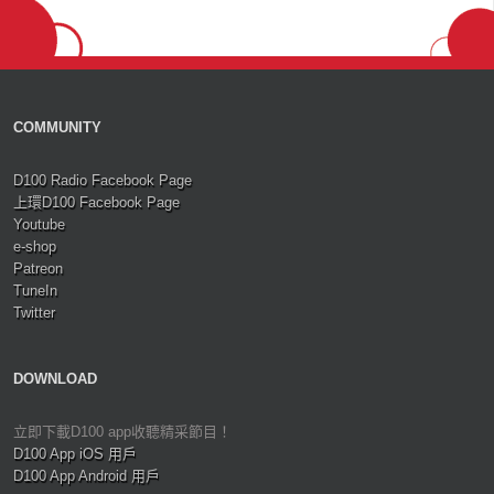
COMMUNITY
D100 Radio Facebook Page
上環D100 Facebook Page
Youtube
e-shop
Patreon
TuneIn
Twitter
DOWNLOAD
立即下載D100 app收聽精采節目！
D100 App iOS 用戶
D100 App Android 用戶