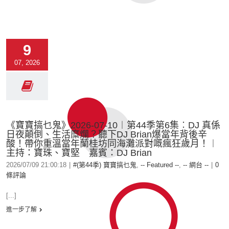
9
07, 2026
《寶寶搞乜鬼》2026-07-10︱第44季第6集︰DJ 真係
日夜顛倒、生活糜爛？聽下DJ Brian爆當年背後辛
酸！帶你重溫當年蘭桂坊同海灘派對嘅瘋狂歲月！︱
主持：寶珠、寶堅 嘉賓：DJ Brian
2026/07/09 21:00:18
|
#(第44季) 寶寶搞乜鬼
,
-- Featured --
,
-- 網台 --
|
0
條評論
[...]
進一步了解