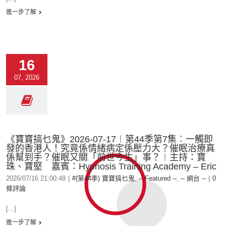
進一步了解
16
07, 2026
《寶寶搞乜鬼》2026-07-17︱第44季第7集︰一觸即
發的香港人！究竟係情緒病定係壓力大？催眠治療真
係幫到手？催眠又關「前世今生」事？︱主持：寶
珠、寶堅 嘉賓：Hypnosis Training Academy – Eric
2026/07/16 21:00:48
|
#(第44季) 寶寶搞乜鬼
,
-- Featured --
,
-- 網台 --
|
0
條評論
[...]
進一步了解