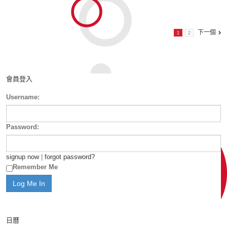
下一個
1
2
會員登入
Username:
Password:
signup now
|
forgot password?
Remember Me
日曆