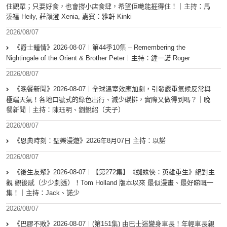
住觀眾；只要好食，也會撐小店食肆，希望佢哋能捱得住！｜主持：馬
溱禧 Heily, 莊韻澄 Xenia, 嘉賓：雅軒 Kinki
2026/08/07
《爵士鍾情》2026-08-07︱第44季10集 – Remembering the
Nightingale of the Orient & Brother Peter︱主持：鍾一諾 Roger
2026/08/07
《晚餐新聞》2026-08-07｜全球溫室效應加劇，引發嚴重氣候反常與
極端天氣！各地口號式的綠色出行、減少碳排，實際又做得到嗎？｜晚
餐新聞｜主持：陳珏明、劉銳紹（夫子）
2026/08/07
《恩典時刻：聖樂漫遊》2026年8月07日 主持：以諾
2026/08/07
《後生友聚》2026-08-07︱【第272集】《蜘蛛俠：英雄重生》絕對主
觀 觀後感（少少劇透）！Tom Holland 版本以來 最似漫畫、最好睇嘅一
集！｜主持：Jack、諾少
2026/08/07
《巴膠不敗》2026-08-07︱(第151集) 由巴士迷變身車長！年輕車長親