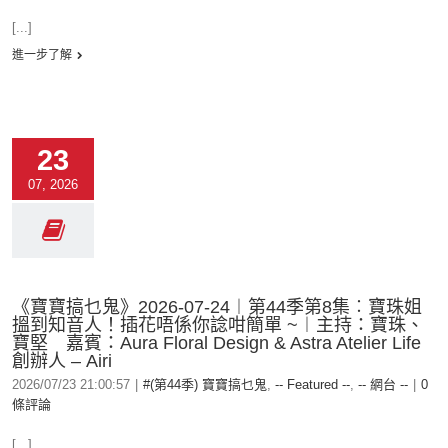
[...]
進一步了解
23
07, 2026
《寶寶搞乜鬼》2026-07-24︱第44季第8集︰寶珠姐
搵到知音人！插花唔係你諗咁簡單 ~︱主持：寶珠、
寶堅 嘉賓：Aura Floral Design & Astra Atelier Life
創辦人 – Airi
2026/07/23 21:00:57
|
#(第44季) 寶寶搞乜鬼
,
-- Featured --
,
-- 網台 --
|
0
條評論
[...]