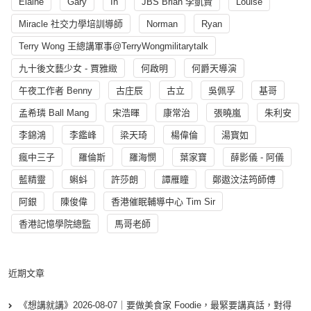
Elaine
Gary
In
JBS Brian 李凱賢
Louise
Miracle 社交力學培訓導師
Norman
Ryan
Terry Wong 王總講軍事@TerryWongmilitarytalk
九十後文藝少女 - 賈雅緻
何啟明
何爵天導演
午夜工作者 Benny
古庄辰
古立
吳佩孚
基哥
孟希璘 Ball Mang
宋浩暉
康常治
張曉嵐
朱利安
李錦鴻
李鑑峰
梁天琦
楊偉倫
湯寳如
瘋中三子
羅倫斯
羅海憫
葉家寶
薛影儀 - 阿儀
藍精靈
蝌蚪
許莎朗
譚雁瞳
鄭遨汶法筠師傅
阿銀
陳俊偉
香港催眠輔導中心 Tim Sir
香港記憶學院總監
馬哥老師
近期文章
《想講就講》2026-08-07｜要做美食家 Foodie，最緊要講真話，對得