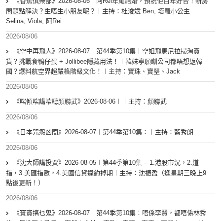
《香蕉俱樂部》2026-08-06︱阿Rei年尾結婚，預祝佢百年好合！新房
問題點解決？生唔生小朋友呢？︱主持：杜浚斌 Ben, 塔羅小公主
Selina, Viola, 阿Rei
2026/08/06
《空中再飛人》2026-08-07︱第44季第10集｜空姐飛馬尼拉掃淘寶
貨？挑戰食鴨仔蛋 + Jollibee隱藏用法！︱韓妹寧願瞓公司都唔想返韓
國？爆料航空界超嚴格階級文化！︱主持：寶珠、寶堅、Jack
2026/08/06
《啱傾啱講啱聽顏聯武》2026-08-06︱︱主持：顏聯武
2026/08/06
《日本咒怨凶間》2026-08-07︱第44季第10集：︱主持：藍秀朗
2026/08/06
《沈大師講投資》2026-08-05︱第44季第10集 – 1.港股市況，2.道
指，3.美匯指數，4.美國信貸違約掉期︱主持：沈振盈（逢星期三晚上9
點後更新！）
2026/08/06
《寶寶搞乜鬼》2026-08-07︱第44季第10集︰唔係李賢，都唔係林秀