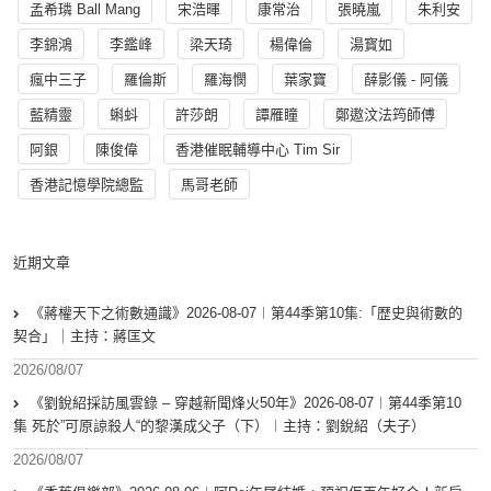
孟希璘 Ball Mang
宋浩暉
康常治
張曉嵐
朱利安
李錦鴻
李鑑峰
梁天琦
楊偉倫
湯寳如
瘋中三子
羅倫斯
羅海憫
葉家寶
薛影儀 - 阿儀
藍精靈
蝌蚪
許莎朗
譚雁瞳
鄭遨汶法筠師傅
阿銀
陳俊偉
香港催眠輔導中心 Tim Sir
香港記憶學院總監
馬哥老師
近期文章
《蔣權天下之術數通識》2026-08-07︱第44季第10集:「歴史與術數的
契合」｜主持：蔣匡文
2026/08/07
《劉銳紹採訪風雲錄 – 穿越新聞烽火50年》2026-08-07︱第44季第10
集 死於”可原諒殺人“的黎漢成父子（下）︱主持：劉銳紹（夫子）
2026/08/07