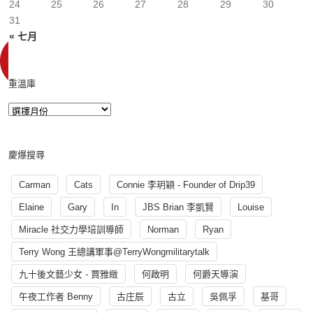
24
25
26
27
28
29
30
31
« 七月
重溫庫
慶爆搜尋
Carman
Cats
Connie 李玥穎 - Founder of Drip39
Elaine
Gary
In
JBS Brian 李凱賢
Louise
Miracle 社交力學培訓導師
Norman
Ryan
Terry Wong 王總講軍事@TerryWongmilitarytalk
九十後文藝少女 - 賈雅緻
何啟明
何爵天導演
午夜工作者 Benny
古庄辰
古立
吳佩孚
基哥