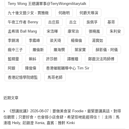
Terry Wong 王總講軍事@TerryWongmilitarytalk
九十後文藝少女 - 賈雅緻
何啟明
何爵天導演
午夜工作者 Benny
古庄辰
古立
吳佩孚
基哥
孟希璘 Ball Mang
宋浩暉
康常治
張曉嵐
朱利安
李錦鴻
李鑑峰
梁天琦
楊偉倫
湯寳如
瘋中三子
羅倫斯
羅海憫
葉家寶
薛影儀 - 阿儀
藍精靈
蝌蚪
許莎朗
譚雁瞳
鄭遨汶法筠師傅
阿銀
陳俊偉
香港催眠輔導中心 Tim Sir
香港記憶學院總監
馬哥老師
近期文章
《想講就講》2026-08-07｜要做美食家 Foodie，最緊要講真話，對得
住觀眾；只要好食，也會撐小店食肆，希望佢哋能捱得住！｜主持：馬
溱禧 Heily, 莊韻澄 Xenia, 嘉賓：雅軒 Kinki