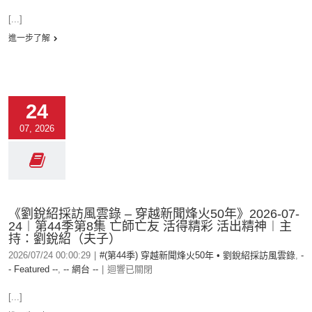
[...]
進一步了解
24
07, 2026
《劉銳紹採訪風雲錄 – 穿越新聞烽火50年》2026-07-
24︱第44季第8集 亡師亡友 活得精彩 活出精神︱主
持：劉銳紹（夫子）
2026/07/24 00:00:29
|
#(第44季) 穿越新聞烽火50年 • 劉銳紹採訪風雲錄
,
-
- Featured --
,
-- 網台 --
|
迴響已關閉
[...]