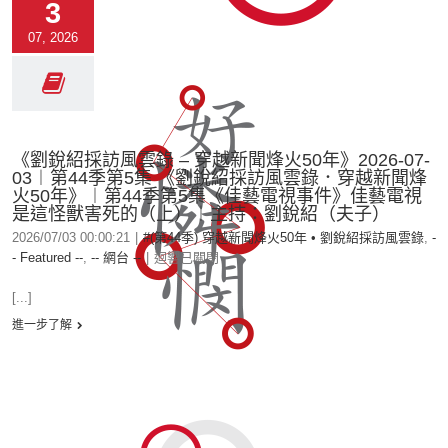
3
07, 2026
《劉銳紹採訪風雲錄 – 穿越新聞烽火50年》2026-07-
03︱第44季第5集 《劉銳紹採訪風雲錄．穿越新聞烽
火50年》︱第44季第5集《佳藝電視事件》佳藝電視
是這怪獸害死的（上）︱主持：劉銳紹（夫子）
2026/07/03 00:00:21
|
#(第44季) 穿越新聞烽火50年 • 劉銳紹採訪風雲錄
,
-
- Featured --
,
-- 網台 --
|
迴響已關閉
[...]
進一步了解