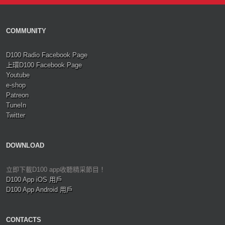
COMMUNITY
D100 Radio Facebook Page
上環D100 Facebook Page
Youtube
e-shop
Patreon
TuneIn
Twitter
DOWNLOAD
立即下載D100 app收聽精采節目！
D100 App iOS 用戶
D100 App Android 用戶
CONTACTS