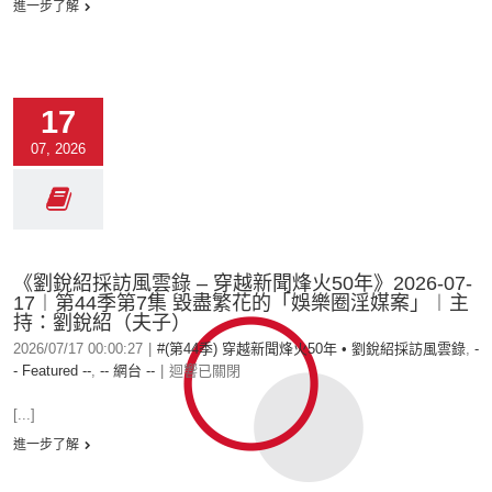
進一步了解
17
07, 2026
《劉銳紹採訪風雲錄 – 穿越新聞烽火50年》2026-07-
17︱第44季第7集 毀盡繁花的「娛樂圈淫媒案」︱主
持：劉銳紹（夫子）
2026/07/17 00:00:27
|
#(第44季) 穿越新聞烽火50年 • 劉銳紹採訪風雲錄
,
-
- Featured --
,
-- 網台 --
|
迴響已關閉
[...]
進一步了解