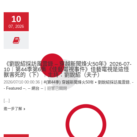
10
07, 2026
《劉銳紹採訪風雲錄 – 穿越新聞烽火50年》2026-07-
10︱第44季第6集《佳藝電視事件》佳藝電視是這怪
獸害死的（下）︱主持：劉銳紹（夫子）
2026/07/10 00:00:36
|
#(第44季) 穿越新聞烽火50年 • 劉銳紹採訪風雲錄
,
-
- Featured --
,
-- 網台 --
|
迴響已關閉
[...]
進一步了解