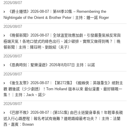
2026/08/07
《爵士鍾情》2026-08-07︱第44季10集 – Remembering the
Nightingale of the Orient & Brother Peter︱主持：鍾一諾 Roger
2026/08/07
《晚餐新聞》2026-08-07｜全球溫室效應加劇，引發嚴重氣候反常與
極端天氣！各地口號式的綠色出行、減少碳排，實際又做得到嗎？｜晚
餐新聞｜主持：陳珏明、劉銳紹（夫子）
2026/08/07
《恩典時刻：聖樂漫遊》2026年8月07日 主持：以諾
2026/08/07
《後生友聚》2026-08-07︱【第272集】《蜘蛛俠：英雄重生》絕對主
觀 觀後感（少少劇透）！Tom Holland 版本以來 最似漫畫、最好睇嘅一
集！｜主持：Jack、諾少
2026/08/07
《巴膠不敗》2026-08-07︱(第151集) 由巴士迷變身車長！年輕車長親
述入行心路歷程｜報名考試有幾難？邊啲路線最考功夫？︱主持：法蘭
西，嘉賓︰Bowan