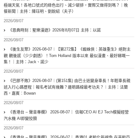
極端天氣！各地口號式的綠色出行、減少碳排，實際又做得到嗎？｜晚
餐新聞｜主持：陳珏明、劉銳紹（夫子）
2026/08/07
《恩典時刻：聖樂漫遊》2026年8月07日 主持：以諾
2026/08/07
《後生友聚》2026-08-07︱【第272集】《蜘蛛俠：英雄重生》絕對主
觀 觀後感（少少劇透）！Tom Holland 版本以來 最似漫畫、最好睇嘅一
集！｜主持：Jack、諾少
2026/08/07
《巴膠不敗》2026-08-07︱(第151集) 由巴士迷變身車長！年輕車長親
述入行心路歷程｜報名考試有幾難？邊啲路線最考功夫？︱主持：法蘭
西，嘉賓︰Bowan
2026/08/07
《香港台 – 聲音專欄》 2026-08-07｜ 信報CEO AI EJ Tech模擬經營
汽水機 AI即變狡猾
2026/08/07
《香港台 – 聲音專欄》 2026-08-07｜ 香港01 老齡化新視角 在高齡亞