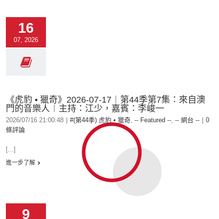
16
07, 2026
《虎豹 • 獵奇》2026-07-17︱第44季第7集：來自澳
門的音樂人︱主持：江少，嘉賓：李峻一
2026/07/16 21:00:48
|
#(第44季) 虎豹 • 獵奇
,
-- Featured --
,
-- 網台 --
|
0
條評論
[...]
進一步了解
9