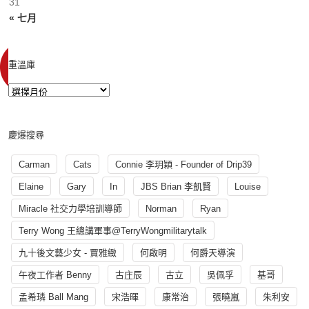
31
« 七月
重溫庫
慶爆搜尋
Carman
Cats
Connie 李玥穎 - Founder of Drip39
Elaine
Gary
In
JBS Brian 李凱賢
Louise
Miracle 社交力學培訓導師
Norman
Ryan
Terry Wong 王總講軍事@TerryWongmilitarytalk
九十後文藝少女 - 賈雅緻
何啟明
何爵天導演
午夜工作者 Benny
古庄辰
古立
吳佩孚
基哥
孟希璘 Ball Mang
宋浩暉
康常治
張曉嵐
朱利安