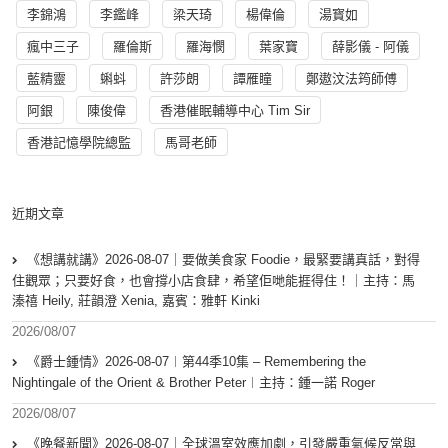
李錦鴻
李鑑峰
梁天琦
楊偉倫
湯寳如
瘋中三子
羅倫斯
羅海憫
葉家寶
薛影儀 - 阿儀
藍精靈
蝌蚪
許莎朗
譚雁瞳
鄭遨汶法筠師傅
阿銀
陳俊偉
香港催眠輔導中心 Tim Sir
香港記憶學院總監
馬哥老師
近期文章
《想講就講》2026-08-07｜要做美食家 Foodie，最緊要講真話，對得
住觀眾；只要好食，也會撐小店食肆，希望佢哋能捱得住！｜主持：馬
溱禧 Heily, 莊韻澄 Xenia, 嘉賓：雅軒 Kinki
2026/08/07
《爵士鍾情》2026-08-07︱第44季10集 – Remembering the
Nightingale of the Orient & Brother Peter︱主持：鍾一諾 Roger
2026/08/07
《晚餐新聞》2026-08-07｜全球溫室效應加劇，引發嚴重氣候反常與