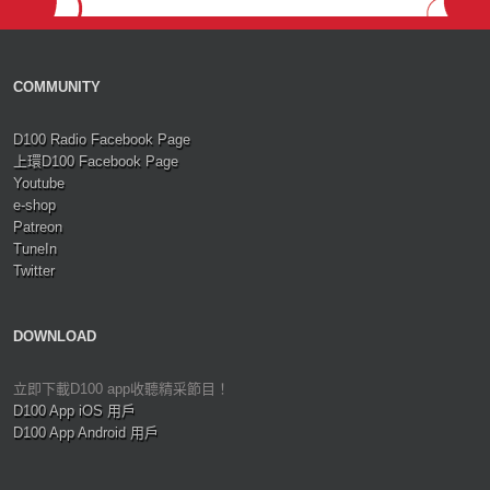
COMMUNITY
D100 Radio Facebook Page
上環D100 Facebook Page
Youtube
e-shop
Patreon
TuneIn
Twitter
DOWNLOAD
立即下載D100 app收聽精采節目！
D100 App iOS 用戶
D100 App Android 用戶