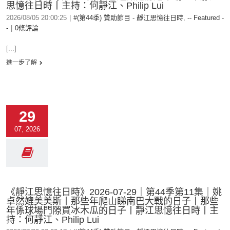
思憶往日時丨主持：何靜江、Philip Lui
2026/08/05 20:00:25
|
#(第44季) 贊助節目 - 靜江思憶往日時
,
-- Featured -
-
|
0條評論
[...]
進一步了解
29
07, 2026
《靜江思憶往日時》2026-07-29｜第44季第11集｜姚
卓然媲美美斯丨那些年爬山睇南巴大戰的日子丨那些
年係球場門隙買冰木瓜的日子丨靜江思憶往日時丨主
持：何靜江、Philip Lui