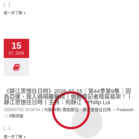
[...]
進一步了解
15
07, 2026
《靜江思憶往日時》2026-07-15｜第44季第9集｜因
為亞運，我入過隔離醫院丨做體育記者唔容易架！丨
靜江思憶往日時丨主持：何靜江、Philip Lui
2026/07/15 20:00:54
|
#(第44季) 贊助節目 - 靜江思憶往日時
,
-- Featured -
-
|
0條評論
[...]
進一步了解