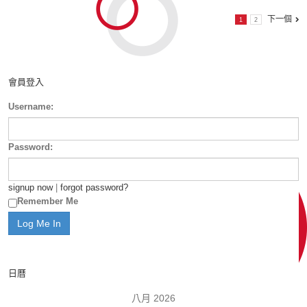
下一個
1
2
會員登入
Username:
Password:
signup now
|
forgot password?
Remember Me
日曆
八月 2026