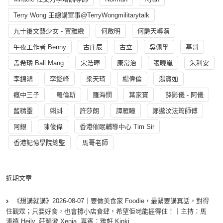
Terry Wong 王總講軍事@TerryWongmilitarytalk
九十後文藝少女 - 賈雅緻
何啟明
何爵天導演
午夜工作者 Benny
古庄辰
古立
吳佩孚
基哥
孟希璘 Ball Mang
宋浩暉
康常治
張曉嵐
朱利安
李錦鴻
李鑑峰
梁天琦
楊偉倫
湯寳如
瘋中三子
羅倫斯
羅海憫
葉家寶
薛影儀 - 阿儀
藍精靈
蝌蚪
許莎朗
譚雁瞳
鄭遨汶法筠師傅
阿銀
陳俊偉
香港催眠輔導中心 Tim Sir
香港記憶學院總監
馬哥老師
近期文章
《想講就講》2026-08-07｜要做美食家 Foodie，最緊要講真話，對得
住觀眾；只要好食，也會撐小店食肆，希望佢哋能捱得住！｜主持：馬
溱禧 Heily, 莊韻澄 Xenia, 嘉賓：雅軒 Kinki