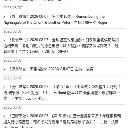
2026/08/07
《爵士鍾情》2026-08-07︱第44季10集 – Remembering the
Nightingale of the Orient & Brother Peter︱主持：鍾一諾 Roger
2026/08/07
《晚餐新聞》2026-08-07｜全球溫室效應加劇，引發嚴重氣候反常與
極端天氣！各地口號式的綠色出行、減少碳排，實際又做得到嗎？｜晚
餐新聞｜主持：陳珏明、劉銳紹（夫子）
2026/08/07
《恩典時刻：聖樂漫遊》2026年8月07日 主持：以諾
2026/08/07
《後生友聚》2026-08-07︱【第272集】《蜘蛛俠：英雄重生》絕對主
觀 觀後感（少少劇透）！Tom Holland 版本以來 最似漫畫、最好睇嘅一
集！｜主持：Jack、諾少
2026/08/07
《巴膠不敗》2026-08-07︱(第151集) 由巴士迷變身車長！年輕車長親
述入行心路歷程｜報名考試有幾難？邊啲路線最考功夫？︱主持：法蘭
西，嘉賓︰Bowan