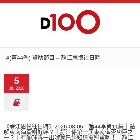
#(第44季) 贊助節目 – 靜江思憶往日時
5
08, 2026
《靜江思憶往日時》2026-08-05｜第44季第11集｜點
解東南海盃咁好睇？丨靜江係第一屆東南海盃功臣之
一？丨有啲球隊一出嚟就已經知道攞冠軍喇！丨靜江