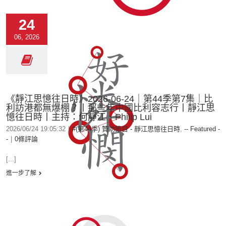
24
06, 2026
《靜江思憶往日時》2026-06-24｜第44季第7集｜比
利訪港都無爆棚？丨那些年中國比利容志行丨靜江思
憶往日時丨主持：何靜江、Philip Lui
2026/06/24 19:05:32
|
#(第44季) 贊助節目 - 靜江思憶往日時
,
-- Featured -
-
|
0條評論
[...]
進一步了解