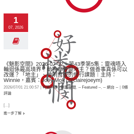
1
07, 2026
《魅影空間》2026-07-02︱第43季第5集：靈魂唔入
輪迴係最高境界？動物都會變地主？做善事真係可以
改運？「地主」、神明背後的修行課題︱主持：
Winnie，嘉賓：Joey Mok (@clairejoeym)
2026/07/01 21:00:57
|
#(第44季) 魅影空間
,
-- Featured --
,
-- 網台 --
|
0條
評論
[...]
進一步了解