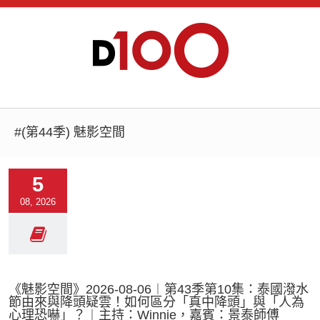
#(第44季) 魅影空間
5
08, 2026
《魅影空間》2026-08-06︱第43季第10集：泰國潑水
節由來與降頭疑雲！如何區分「真中降頭」與「人為
心理恐嚇」？︱主持：Winnie，嘉賓：景泰師傅