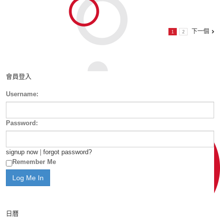
下一個
1
2
會員登入
Username:
Password:
signup now
|
forgot password?
Remember Me
日曆