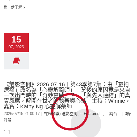
進一步了解
15
07, 2026
《魅影空間》2026-07-16︱第43季第7集：由「靈捨
療癒」改名為「心靈解藥師」！背後的原因竟是來自
一次出門時的「奇妙靈感」？︱「與先人連結」的真
實感應，解開在世者的執著與心結︱主持：Winnie，
嘉賓：Kathy Ng 心靈解藥師
2026/07/15 21:00:17
|
#(第44季) 魅影空間
,
-- Featured --
,
-- 網台 --
|
0條
評論
[...]