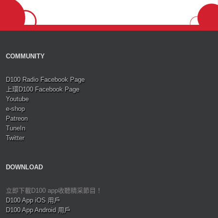
COMMUNITY
D100 Radio Facebook Page
上環D100 Facebook Page
Youtube
e-shop
Patreon
TuneIn
Twitter
DOWNLOAD
立即下載D100 app收聽精采節目！
D100 App iOS 用戶
D100 App Android 用戶