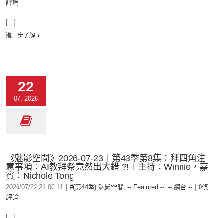
評論
[...]
進一步了解
22
07, 2026
《魅影空間》2026-07-23︱第43季第8集：拜四角注
意事項：AI教拜祭竟然出大錯 ?!︱主持：Winnie，嘉
賓：Nichole Tong
2026/07/22 21:00:11
|
#(第44季) 魅影空間
,
-- Featured --
,
-- 網台 --
|
0條
評論
[...]