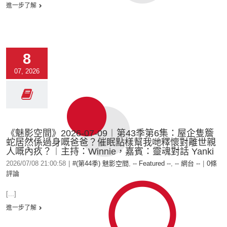
進一步了解
8
07, 2026
《魅影空間》2026-07-09︱第43季第6集：屋企隻簷
蛇居然係過身嘅爸爸？催眠點樣幫我哋釋懷對離世親
人嘅內疚？︱主持：Winnie，嘉賓：靈魂對話 Yanki
2026/07/08 21:00:58
|
#(第44季) 魅影空間
,
-- Featured --
,
-- 網台 --
|
0條
評論
[...]
進一步了解