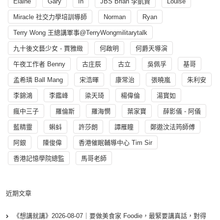
Elaine
Gary
In
JBS Brian 李凱賢
Louise
Miracle 社交力學培訓導師
Norman
Ryan
Terry Wong 王總講軍事@TerryWongmilitarytalk
九十後文藝少女 - 賈雅緻
何啟明
何爵天導演
午夜工作者 Benny
古庄辰
古立
吳佩孚
基哥
孟希璘 Ball Mang
宋浩暉
康常治
張曉嵐
朱利安
李錦鴻
李鑑峰
梁天琦
楊偉倫
湯寳如
瘋中三子
羅倫斯
羅海憫
葉家寶
薛影儀 - 阿儀
藍精靈
蝌蚪
許莎朗
譚雁瞳
鄭遨汶法筠師傅
阿銀
陳俊偉
香港催眠輔導中心 Tim Sir
香港記憶學院總監
馬哥老師
近期文章
《想講就講》2026-08-07｜要做美食家 Foodie，最緊要講真話，對得