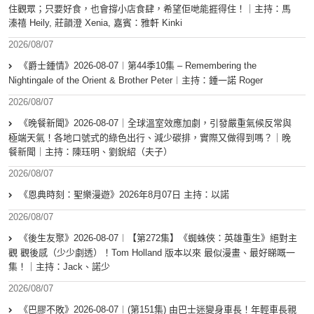
住觀眾；只要好食，也會撐小店食肆，希望佢哋能捱得住！｜主持：馬
溱禧 Heily, 莊韻澄 Xenia, 嘉賓：雅軒 Kinki
2026/08/07
《爵士鍾情》2026-08-07︱第44季10集 – Remembering the
Nightingale of the Orient & Brother Peter︱主持：鍾一諾 Roger
2026/08/07
《晚餐新聞》2026-08-07｜全球溫室效應加劇，引發嚴重氣候反常與
極端天氣！各地口號式的綠色出行、減少碳排，實際又做得到嗎？｜晚
餐新聞｜主持：陳珏明、劉銳紹（夫子）
2026/08/07
《恩典時刻：聖樂漫遊》2026年8月07日 主持：以諾
2026/08/07
《後生友聚》2026-08-07︱【第272集】《蜘蛛俠：英雄重生》絕對主
觀 觀後感（少少劇透）！Tom Holland 版本以來 最似漫畫、最好睇嘅一
集！｜主持：Jack、諾少
2026/08/07
《巴膠不敗》2026-08-07︱(第151集) 由巴士迷變身車長！年輕車長親