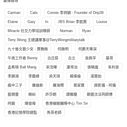
慶爆搜尋
Carman
Cats
Connie 李玥穎 - Founder of Drip39
Elaine
Gary
In
JBS Brian 李凱賢
Louise
Miracle 社交力學培訓導師
Norman
Ryan
Terry Wong 王總講軍事@TerryWongmilitarytalk
九十後文藝少女 - 賈雅緻
何啟明
何爵天導演
午夜工作者 Benny
古庄辰
古立
吳佩孚
基哥
孟希璘 Ball Mang
宋浩暉
康常治
張曉嵐
朱利安
李錦鴻
李鑑峰
梁天琦
楊偉倫
湯寳如
瘋中三子
羅倫斯
羅海憫
葉家寶
薛影儀 - 阿儀
藍精靈
蝌蚪
許莎朗
譚雁瞳
鄭遨汶法筠師傅
阿銀
陳俊偉
香港催眠輔導中心 Tim Sir
香港記憶學院總監
馬哥老師