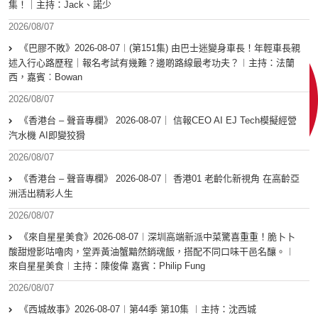
集！｜主持：Jack、諾少
2026/08/07
《巴膠不敗》2026-08-07︱(第151集) 由巴士迷變身車長！年輕車長親
述入行心路歷程｜報名考試有幾難？邊啲路線最考功夫？︱主持：法蘭
西，嘉賓︰Bowan
2026/08/07
《香港台 – 聲音專欄》 2026-08-07｜ 信報CEO AI EJ Tech模擬經營
汽水機 AI即變狡猾
2026/08/07
《香港台 – 聲音專欄》 2026-08-07｜ 香港01 老齡化新視角 在高齡亞
洲活出精彩人生
2026/08/07
《來自星星美食》2026-08-07︱深圳高端新派中菜驚喜重重！脆卜卜
酸甜燈影咕嚕肉，堂弄黃油蟹黯然銷魂飯，搭配不同口味干邑名釀。︱
來自星星美食︱主持：陳俊偉 嘉賓：Philip Fung
2026/08/07
《西城故事》2026-08-07︱第44季 第10集 ︱主持：沈西城