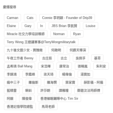
慶爆搜尋
Carman
Cats
Connie 李玥穎 - Founder of Drip39
Elaine
Gary
In
JBS Brian 李凱賢
Louise
Miracle 社交力學培訓導師
Norman
Ryan
Terry Wong 王總講軍事@TerryWongmilitarytalk
九十後文藝少女 - 賈雅緻
何啟明
何爵天導演
午夜工作者 Benny
古庄辰
古立
吳佩孚
基哥
孟希璘 Ball Mang
宋浩暉
康常治
張曉嵐
朱利安
李錦鴻
李鑑峰
梁天琦
楊偉倫
湯寳如
瘋中三子
羅倫斯
羅海憫
葉家寶
薛影儀 - 阿儀
藍精靈
蝌蚪
許莎朗
譚雁瞳
鄭遨汶法筠師傅
阿銀
陳俊偉
香港催眠輔導中心 Tim Sir
香港記憶學院總監
馬哥老師