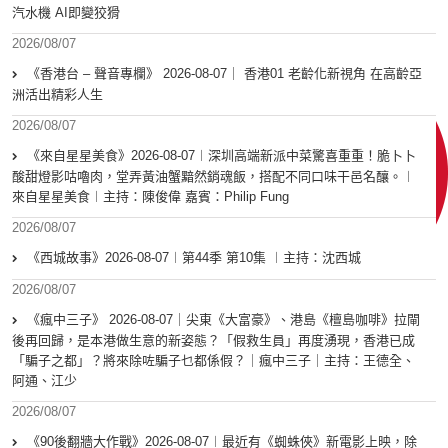
汽水機 AI即變狡猾
2026/08/07
《香港台 – 聲音專欄》 2026-08-07｜ 香港01 老齡化新視角 在高齡亞
洲活出精彩人生
2026/08/07
《來自星星美食》2026-08-07︱深圳高端新派中菜驚喜重重！脆卜卜
酸甜燈影咕嚕肉，堂弄黃油蟹黯然銷魂飯，搭配不同口味干邑名釀。︱
來自星星美食︱主持：陳俊偉 嘉賓：Philip Fung
2026/08/07
《西城故事》2026-08-07︱第44季 第10集 ︱主持：沈西城
2026/08/07
《瘋中三子》 2026-08-07｜尖東《大富豪》、港島《檀島咖啡》拉閘
後再回歸，是本港做生意的新姿態？「假救生員」再度湧現，香港已成
「騙子之都」？將來除咗騙子乜都係假？｜瘋中三子｜主持：王德全、
阿通、江少
2026/08/07
《90後翻牆大作戰》2026-08-07︱最近有《蜘蛛俠》新電影上映，除