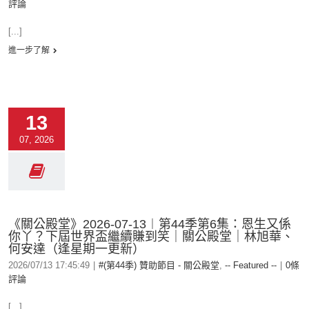
評論
[...]
進一步了解
13
07, 2026
《關公殿堂》2026-07-13︱第44季第6集：恩生又係
你丫？下屆世界盃繼續賺到笑｜關公殿堂｜林旭華、
何安達（逢星期一更新）
2026/07/13 17:45:49
|
#(第44季) 贊助節目 - 關公殿堂
,
-- Featured --
|
0條
評論
[...]