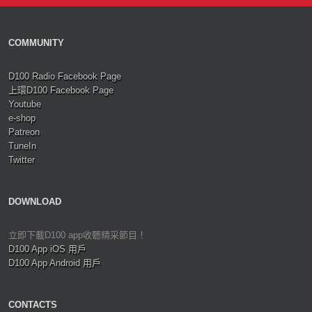
COMMUNITY
D100 Radio Facebook Page
上環D100 Facebook Page
Youtube
e-shop
Patreon
TuneIn
Twitter
DOWNLOAD
立即下載D100 app收聽精采節目！
D100 App iOS 用戶
D100 App Android 用戶
CONTACTS