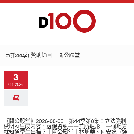
#(第44季) 贊助節目 – 關公殿堂
3
08, 2026
《關公殿堂》2026-08-03︱第44季第8集：立法強制
標明AI生成内容，虛假資訊一一無所遁形｜一個地方
就知道學生出貓？｜關公殿堂｜林旭華、何安達（逢