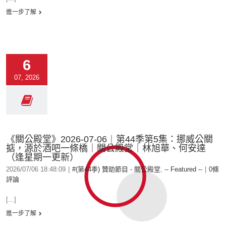
進一步了解
6
07, 2026
《關公殿堂》2026-07-06︱第44季第5集：挪威公關
掂，源於酒吧一條橋｜關公殿堂｜林旭華、何安達
（逢星期一更新）
2026/07/06 18:48:09
|
#(第44季) 贊助節目 - 關公殿堂
,
-- Featured --
|
0條
評論
[...]
進一步了解