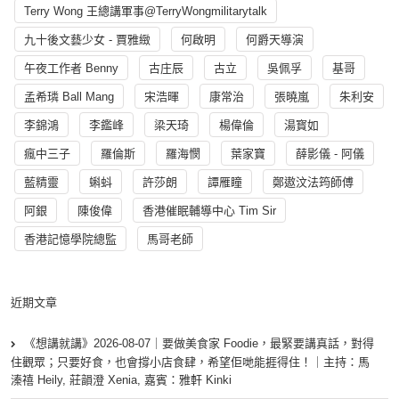
Terry Wong 王總講軍事@TerryWongmilitarytalk
九十後文藝少女 - 賈雅緻
何啟明
何爵天導演
午夜工作者 Benny
古庄辰
古立
吳佩孚
基哥
孟希璘 Ball Mang
宋浩暉
康常治
張曉嵐
朱利安
李錦鴻
李鑑峰
梁天琦
楊偉倫
湯寳如
瘋中三子
羅倫斯
羅海憫
葉家寶
薛影儀 - 阿儀
藍精靈
蝌蚪
許莎朗
譚雁瞳
鄭遨汶法筠師傅
阿銀
陳俊偉
香港催眠輔導中心 Tim Sir
香港記憶學院總監
馬哥老師
近期文章
《想講就講》2026-08-07｜要做美食家 Foodie，最緊要講真話，對得
住觀眾；只要好食，也會撐小店食肆，希望佢哋能捱得住！｜主持：馬
溱禧 Heily, 莊韻澄 Xenia, 嘉賓：雅軒 Kinki