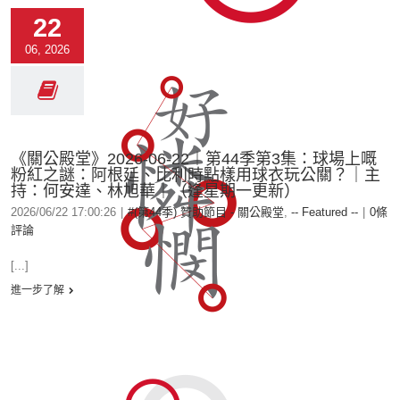
22
06, 2026
《關公殿堂》2026-06-22︱第44季第3集：球場上嘅
粉紅之謎：阿根廷、比利時點樣用球衣玩公關？｜主
持：何安達、林旭華｜（逢星期一更新）
2026/06/22 17:00:26
|
#(第44季) 贊助節目 - 關公殿堂
,
-- Featured --
|
0條
評論
[...]
進一步了解