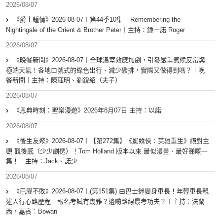
2026/08/07
《爵士鍾情》2026-08-07︱第44季10集 – Remembering the
Nightingale of the Orient & Brother Peter︱主持：鍾一諾 Roger
2026/08/07
《晚餐新聞》2026-08-07｜全球溫室效應加劇，引發嚴重氣候反常與
極端天氣！各地口號式的綠色出行、減少碳排，實際又做得到嗎？｜晚
餐新聞｜主持：陳珏明、劉銳紹（夫子）
2026/08/07
《恩典時刻：聖樂漫遊》2026年8月07日 主持：以諾
2026/08/07
《後生友聚》2026-08-07︱【第272集】《蜘蛛俠：英雄重生》絕對主
觀 觀後感（少少劇透）！Tom Holland 版本以來 最似漫畫、最好睇嘅一
集！｜主持：Jack、諾少
2026/08/07
《巴膠不敗》2026-08-07︱(第151集) 由巴士迷變身車長！年輕車長親
述入行心路歷程｜報名考試有幾難？邊啲路線最考功夫？︱主持：法蘭
西，嘉賓︰Bowan