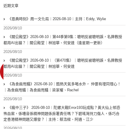
近期文章
《恩典時刻》周一文化局︱2026-08-10︱主持：Eddy, Wylie
2026/08/10
《關公殿堂》2026-08-10︱第44季第9集：聰明反被聰明誤，名牌教授
都用AI出貓？｜關公殿堂｜林旭華、何安達（逢星期一更新）
2026/08/10
《關公殿堂》2026-08-10︱（第470集）｜聰明反被聰明誤，名牌教授
都用AI出貓？｜關公殿堂｜林旭華、何安達
2026/08/10
《為食麻甩騷》2026-08-10｜酷熱天氣多喝水外， 仲要有埋同理心！
｜為食麻甩騷｜為食麻甩騷｜梁家權、Rachel
2026/08/10
《瘋中三子》 2026-08-10︱陀螺大戰Error193玩成點？黃大仙上邨恐
怖血案，係嘈音係精神問題係房署責任嗎？下碧瑤灣持刀傷人，係巧合
定香港精神問題又爆發？｜主持：蔡浩樑、阿通、江少
2026/08/10