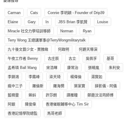
慶爆搜尋
Carman
Cats
Connie 李玥穎 - Founder of Drip39
Elaine
Gary
In
JBS Brian 李凱賢
Louise
Miracle 社交力學培訓導師
Norman
Ryan
Terry Wong 王總講軍事@TerryWongmilitarytalk
九十後文藝少女 - 賈雅緻
何啟明
何爵天導演
午夜工作者 Benny
古庄辰
古立
吳佩孚
基哥
孟希璘 Ball Mang
宋浩暉
康常治
張曉嵐
朱利安
李錦鴻
李鑑峰
梁天琦
楊偉倫
湯寳如
瘋中三子
羅倫斯
羅海憫
葉家寶
薛影儀 - 阿儀
藍精靈
蝌蚪
許莎朗
譚雁瞳
鄭遨汶法筠師傅
阿銀
陳俊偉
香港催眠輔導中心 Tim Sir
香港記憶學院總監
馬哥老師