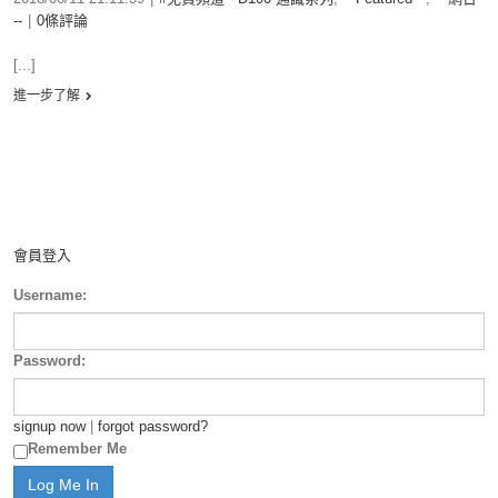
--
|
0條評論
[...]
進一步了解
會員登入
Username:
Password:
signup now
|
forgot password?
Remember Me