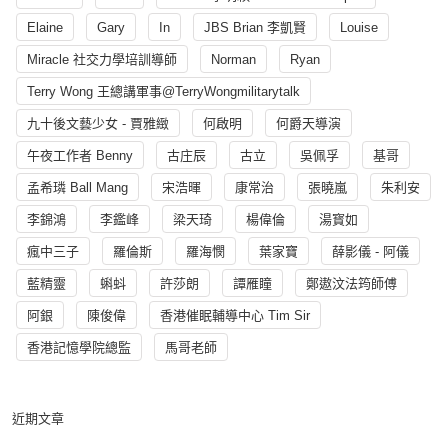
Elaine
Gary
In
JBS Brian 李凱賢
Louise
Miracle 社交力學培訓導師
Norman
Ryan
Terry Wong 王總講軍事@TerryWongmilitarytalk
九十後文藝少女 - 賈雅緻
何啟明
何爵天導演
午夜工作者 Benny
古庄辰
古立
吳佩孚
基哥
孟希璘 Ball Mang
宋浩暉
康常治
張曉嵐
朱利安
李錦鴻
李鑑峰
梁天琦
楊偉倫
湯寳如
瘋中三子
羅倫斯
羅海憫
葉家寶
薛影儀 - 阿儀
藍精靈
蝌蚪
許莎朗
譚雁瞳
鄭遨汶法筠師傅
阿銀
陳俊偉
香港催眠輔導中心 Tim Sir
香港記憶學院總監
馬哥老師
近期文章