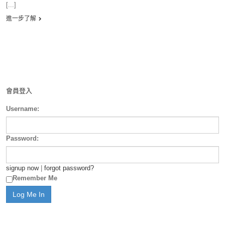
[...]
進一步了解
會員登入
Username:
Password:
signup now
|
forgot password?
Remember Me