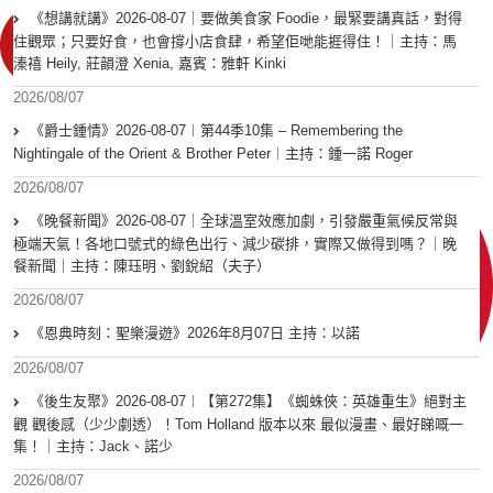
《想講就講》2026-08-07｜要做美食家 Foodie，最緊要講真話，對得
住觀眾；只要好食，也會撐小店食肆，希望佢哋能捱得住！｜主持：馬
溱禧 Heily, 莊韻澄 Xenia, 嘉賓：雅軒 Kinki
2026/08/07
《爵士鍾情》2026-08-07︱第44季10集 – Remembering the
Nightingale of the Orient & Brother Peter︱主持：鍾一諾 Roger
2026/08/07
《晚餐新聞》2026-08-07｜全球溫室效應加劇，引發嚴重氣候反常與
極端天氣！各地口號式的綠色出行、減少碳排，實際又做得到嗎？｜晚
餐新聞｜主持：陳珏明、劉銳紹（夫子）
2026/08/07
《恩典時刻：聖樂漫遊》2026年8月07日 主持：以諾
2026/08/07
《後生友聚》2026-08-07︱【第272集】《蜘蛛俠：英雄重生》絕對主
觀 觀後感（少少劇透）！Tom Holland 版本以來 最似漫畫、最好睇嘅一
集！｜主持：Jack、諾少
2026/08/07