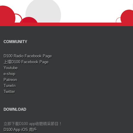
COMMUNITY
D100 Radio Facebook Page
上環D100 Facebook Page
Youtube
e-shop
Patreon
TuneIn
Twitter
DOWNLOAD
立即下載D100 app收聽精采節目！
D100 App iOS 用戶