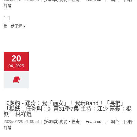
評論
[...]
進一步了解
20
04, 2023
《虎豹 • 獵奇：我「画女」！我玩Band！「長棍」
「棍妖」任你叫！》第31季7集 主持：江少 嘉賓：棍
妖 – 林祥焜
2023/04/20 21:00:51
|
(第31季) 虎豹 • 獵奇
,
-- Featured --
,
-- 網台 --
|
0條
評論