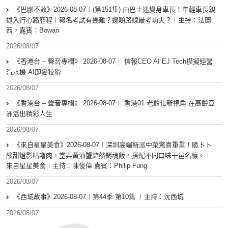
《巴膠不敗》2026-08-07︱(第151集) 由巴士迷變身車長！年輕車長親
述入行心路歷程｜報名考試有幾難？邊啲路線最考功夫？︱主持：法蘭
西，嘉賓︰Bowan
2026/08/07
《香港台 – 聲音專欄》 2026-08-07｜ 信報CEO AI EJ Tech模擬經營
汽水機 AI即變狡猾
2026/08/07
《香港台 – 聲音專欄》 2026-08-07｜ 香港01 老齡化新視角 在高齡亞
洲活出精彩人生
2026/08/07
《來自星星美食》2026-08-07︱深圳高端新派中菜驚喜重重！脆卜卜
酸甜燈影咕嚕肉，堂弄黃油蟹黯然銷魂飯，搭配不同口味干邑名釀。︱
來自星星美食︱主持：陳俊偉 嘉賓：Philip Fung
2026/08/07
《西城故事》2026-08-07︱第44季 第10集 ︱主持：沈西城
2026/08/07