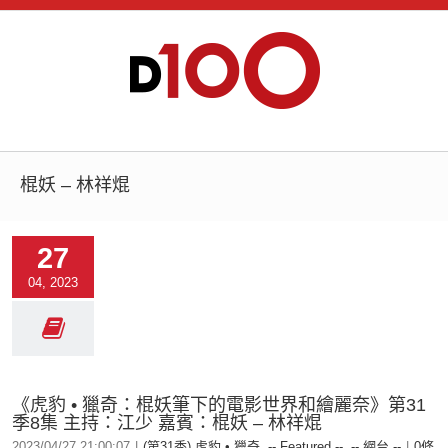
棍妖 – 林祥焜
27
04, 2023
《虎豹 • 獵奇：棍妖筆下的電影世界和繪麗奈》第31
季8集 主持：江少 嘉賓：棍妖 – 林祥焜
2023/04/27 21:00:07
|
(第31季) 虎豹 • 獵奇
,
-- Featured --
,
-- 網台 --
|
0條