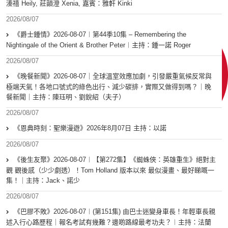
溱禧 Heily, 莊韻澄 Xenia, 嘉賓：雅軒 Kinki
2026/08/07
《爵士鍾情》2026-08-07︱第44季10集 – Remembering the
Nightingale of the Orient & Brother Peter︱主持：鍾一諾 Roger
2026/08/07
《晚餐新聞》2026-08-07｜全球溫室效應加劇，引發嚴重氣候反常與
極端天氣！各地口號式的綠色出行、減少碳排，實際又做得到嗎？｜晚
餐新聞｜主持：陳珏明、劉銳紹（夫子）
2026/08/07
《恩典時刻：聖樂漫遊》2026年8月07日 主持：以諾
2026/08/07
《後生友聚》2026-08-07︱【第272集】《蜘蛛俠：英雄重生》絕對主
觀 觀後感（少少劇透）！Tom Holland 版本以來 最似漫畫、最好睇嘅一
集！｜主持：Jack、諾少
2026/08/07
《巴膠不敗》2026-08-07︱(第151集) 由巴士迷變身車長！年輕車長親
述入行心路歷程｜報名考試有幾難？邊啲路線最考功夫？︱主持：法蘭