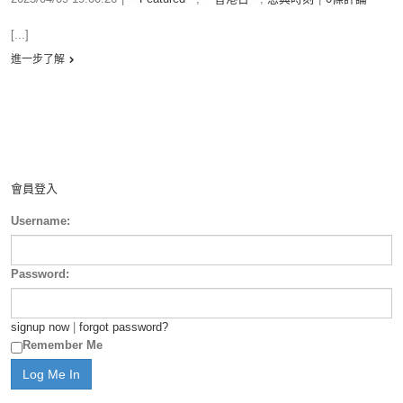
[...]
進一步了解
會員登入
Username:
Password:
signup now
|
forgot password?
Remember Me