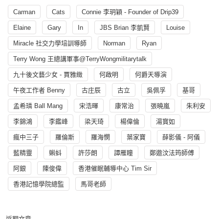
Carman
Cats
Connie 李玥穎 - Founder of Drip39
Elaine
Gary
In
JBS Brian 李凱賢
Louise
Miracle 社交力學培訓導師
Norman
Ryan
Terry Wong 王總講軍事@TerryWongmilitarytalk
九十後文藝少女 - 賈雅緻
何啟明
何爵天導演
午夜工作者 Benny
古庄辰
古立
吳佩孚
基哥
孟希璘 Ball Mang
宋浩暉
康常治
張曉嵐
朱利安
李錦鴻
李鑑峰
梁天琦
楊偉倫
湯寳如
瘋中三子
羅倫斯
羅海憫
葉家寶
薛影儀 - 阿儀
藍精靈
蝌蚪
許莎朗
譚雁瞳
鄭遨汶法筠師傅
阿銀
陳俊偉
香港催眠輔導中心 Tim Sir
香港記憶學院總監
馬哥老師
近期文章