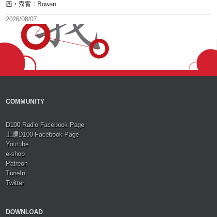
西，嘉賓︰Bowan
2026/08/07
COMMUNITY
D100 Radio Facebook Page
上環D100 Facebook Page
Youtube
e-shop
Patreon
TuneIn
Twitter
DOWNLOAD