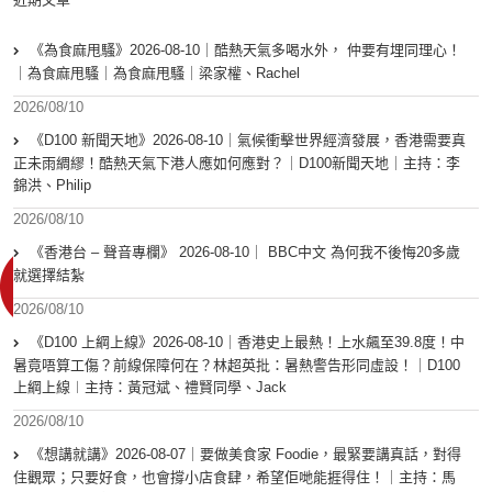
《為食麻甩騷》2026-08-10｜酷熱天氣多喝水外， 仲要有埋同理心！
｜為食麻甩騷｜為食麻甩騷｜梁家權、Rachel
2026/08/10
《D100 新聞天地》2026-08-10｜氣候衝擊世界經濟發展，香港需要真
正未雨綢繆！酷熱天氣下港人應如何應對？｜D100新聞天地｜主持：李
錦洪、Philip
2026/08/10
《香港台 – 聲音專欄》 2026-08-10｜ BBC中文 為何我不後悔20多歲
就選擇結紮
2026/08/10
《D100 上綱上線》2026-08-10｜香港史上最熱！上水飆至39.8度！中
暑竟唔算工傷？前線保障何在？林超英批：暑熱警告形同虛設！｜D100
上綱上線︱主持：黃冠斌、禮賢同學、Jack
2026/08/10
《想講就講》2026-08-07｜要做美食家 Foodie，最緊要講真話，對得
住觀眾；只要好食，也會撐小店食肆，希望佢哋能捱得住！｜主持：馬