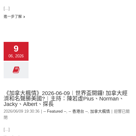
[...]
進一步了解
9
06, 2026
《加拿大楓情》2026-06-09︱世界盃開鑼! 加拿大經
濟和名聲勝美國?︱主持：陳若虛Pius、Norman、
Jacky、Albert、探長
2026/06/09 19:30:36
|
-- Featured --
,
-- 香港台 --
,
加拿大楓情
|
迴響已關
閉
[...]