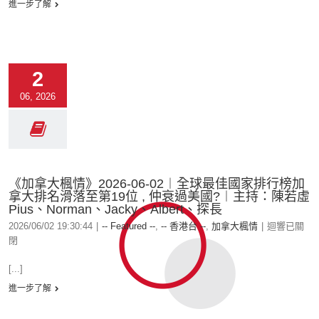
進一步了解
2
06, 2026
《加拿大楓情》2026-06-02︱全球最佳國家排行榜加
拿大排名滑落至第19位 , 仲衰過美國?︱主持：陳若虛
Pius、Norman、Jacky、Albert、探長
2026/06/02 19:30:44
|
-- Featured --
,
-- 香港台 --
,
加拿大楓情
|
迴響已關
閉
[...]
進一步了解