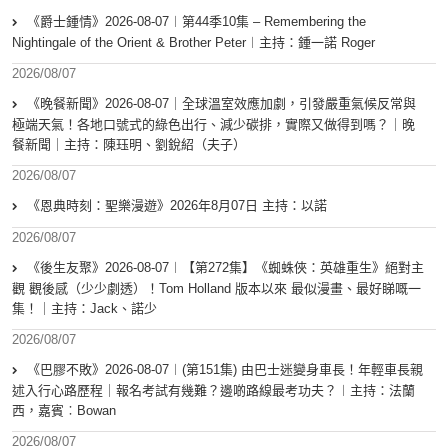
《爵士鍾情》2026-08-07︱第44季10集 – Remembering the
Nightingale of the Orient & Brother Peter︱主持：鍾一諾 Roger
2026/08/07
《晚餐新聞》2026-08-07｜全球溫室效應加劇，引發嚴重氣候反常與
極端天氣！各地口號式的綠色出行、減少碳排，實際又做得到嗎？｜晚
餐新聞｜主持：陳珏明、劉銳紹（夫子）
2026/08/07
《恩典時刻：聖樂漫遊》2026年8月07日 主持：以諾
2026/08/07
《後生友聚》2026-08-07︱【第272集】《蜘蛛俠：英雄重生》絕對主
觀 觀後感（少少劇透）！Tom Holland 版本以來 最似漫畫、最好睇嘅一
集！｜主持：Jack、諾少
2026/08/07
《巴膠不敗》2026-08-07︱(第151集) 由巴士迷變身車長！年輕車長親
述入行心路歷程｜報名考試有幾難？邊啲路線最考功夫？︱主持：法蘭
西，嘉賓︰Bowan
2026/08/07