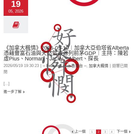
19
05, 2026
《加拿大楓情》2026-05-19︱加拿大亞伯塔省Alberta
憑藉豐富石油與天然氣資源列前茅GDP︱主持：陳若
虛Pius、Norman、Jacky、Albert、探長
2026/05/19 19:30:23
|
-- Featured --
,
-- 香港台 --
,
加拿大楓情
|
迴響已關
閉
[...]
進一步了解
上一個
下一個
1
2
3
4