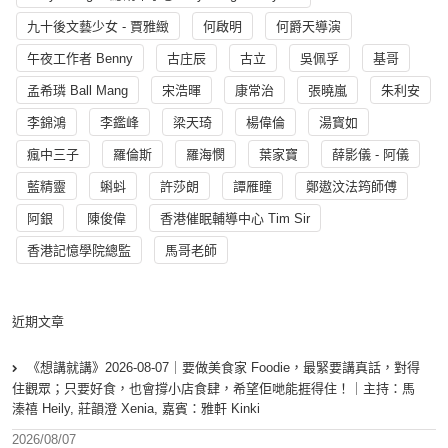
九十後文藝少女 - 賈雅緻
何啟明
何爵天導演
午夜工作者 Benny
古庄辰
古立
吳佩孚
基哥
孟希璘 Ball Mang
宋浩暉
康常治
張曉嵐
朱利安
李錦鴻
李鑑峰
梁天琦
楊偉倫
湯寳如
瘋中三子
羅倫斯
羅海憫
葉家寶
薛影儀 - 阿儀
藍精靈
蝌蚪
許莎朗
譚雁瞳
鄭遨汶法筠師傅
阿銀
陳俊偉
香港催眠輔導中心 Tim Sir
香港記憶學院總監
馬哥老師
近期文章
《想講就講》2026-08-07｜要做美食家 Foodie，最緊要講真話，對得
住觀眾；只要好食，也會撐小店食肆，希望佢哋能捱得住！｜主持：馬
溱禧 Heily, 莊韻澄 Xenia, 嘉賓：雅軒 Kinki
2026/08/07