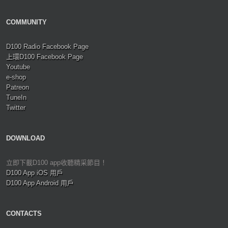
COMMUNITY
D100 Radio Facebook Page
上環D100 Facebook Page
Youtube
e-shop
Patreon
TuneIn
Twitter
DOWNLOAD
立即下載D100 app收聽精采節目！
D100 App iOS 用戶
D100 App Android 用戶
CONTACTS