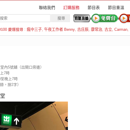
聯絡我們
訂購服務
節目表
節目重溫
D100 慶爆搜尋 :
瘋中三子
,
午夜工作者 Benny
,
古庄辰
,
康常治
,
古立
,
Carman
,
羅倫斯
大堂內5號舖（出閘口旁邊）
上7時
晚上7時
目錄，按2字）
大堂