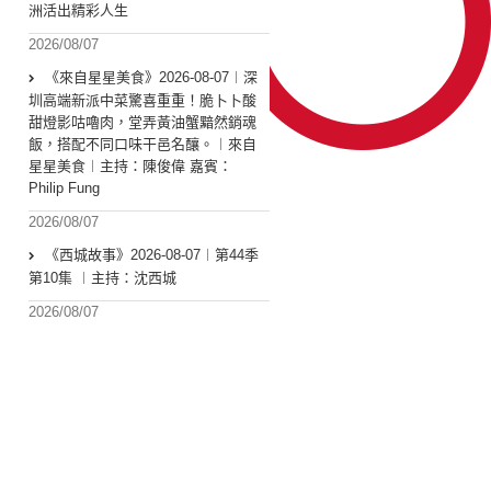
洲活出精彩人生
2026/08/07
《來自星星美食》2026-08-07︱深
圳高端新派中菜驚喜重重！脆卜卜酸
甜燈影咕嚕肉，堂弄黃油蟹黯然銷魂
飯，搭配不同口味干邑名釀。︱來自
星星美食︱主持：陳俊偉 嘉賓：
Philip Fung
2026/08/07
《西城故事》2026-08-07︱第44季
第10集 ︱主持：沈西城
2026/08/07