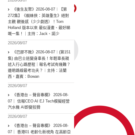
2026/08/07
《後生友聚》2026-08-07︱【第
272集】《蜘蛛俠：英雄重生》絕對
主觀 觀後感（少少劇透）！Tom
Holland 版本以來 最似漫畫、最好睇
嘅一集！｜主持：Jack、諾少
2026/08/07
《巴膠不敗》2026-08-07︱(第151
集) 由巴士迷變身車長！年輕車長親
述入行心路歷程｜報名考試有幾難？
邊啲路線最考功夫？︱主持：法蘭
西，嘉賓︰Bowan
2026/08/07
《香港台 – 聲音專欄》 2026-08-
07｜ 信報CEO AI EJ Tech模擬經營
汽水機 AI即變狡猾
2026/08/07
《香港台 – 聲音專欄》 2026-08-
07｜ 香港01 老齡化新視角 在高齡亞