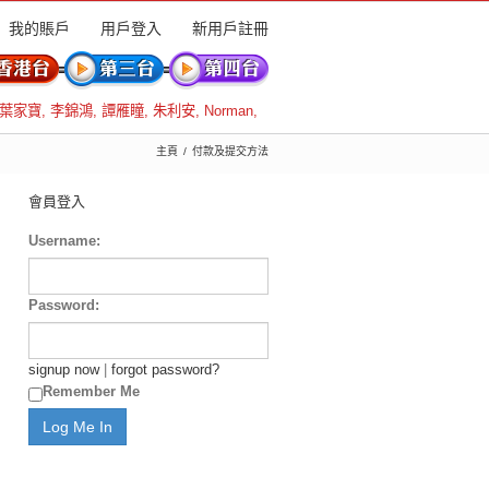
我的賬戶
用戶登入
新用戶註冊
葉家寶
,
李錦鴻
,
譚雁瞳
,
朱利安
,
Norman
,
主頁
付款及提交方法
會員登入
Username:
Password:
signup now
|
forgot password?
Remember Me