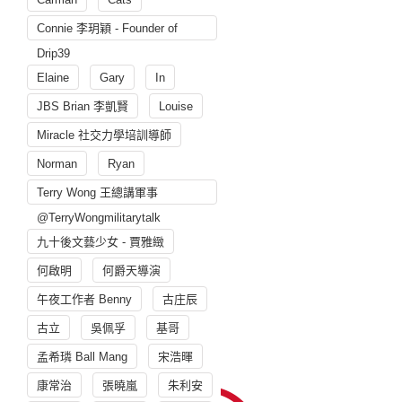
Connie 李玥穎 - Founder of
Drip39
Elaine
Gary
In
JBS Brian 李凱賢
Louise
Miracle 社交力學培訓導師
Norman
Ryan
Terry Wong 王總講軍事
@TerryWongmilitarytalk
九十後文藝少女 - 賈雅緻
何啟明
何爵天導演
午夜工作者 Benny
古庄辰
古立
吳佩孚
基哥
孟希璘 Ball Mang
宋浩暉
康常治
張曉嵐
朱利安