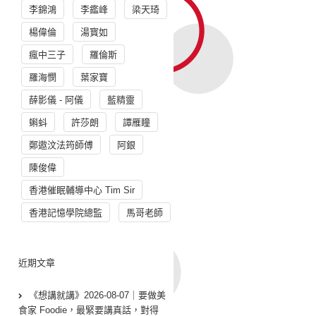
李錦鴻
李鑑峰
梁天琦
楊偉倫
湯寳如
瘋中三子
羅倫斯
羅海憫
葉家寶
薛影儀 - 阿儀
藍精靈
蝌蚪
許莎朗
譚雁瞳
鄭遨汶法筠師傅
阿銀
陳俊偉
香港催眠輔導中心 Tim Sir
香港記憶學院總監
馬哥老師
近期文章
《想講就講》2026-08-07｜要做美
食家 Foodie，最緊要講真話，對得