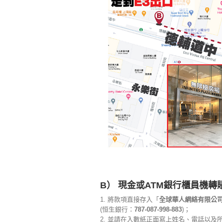
B） 現金或ATM銀行櫃員機轉
1. 將款項直接存入「
全球華人網絡有限公
(恒生銀行：
787-087-998-883
)；
2. 並請在入數紙正面寫上姓名、電話以及