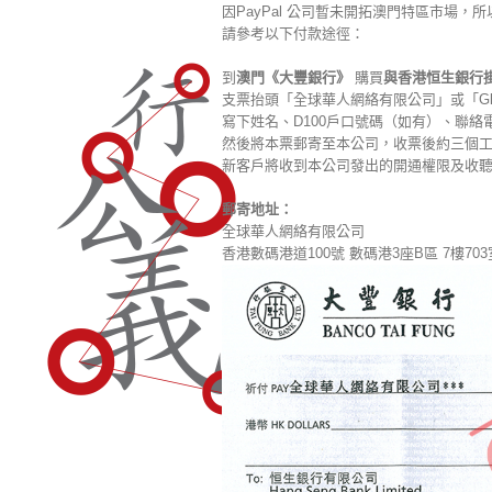
因PayPal 公司暫未開拓澳門特區市場，
請參考以下付款途徑：
到
澳門《大豐銀行》
購買
與香港恒生銀行
支票抬頭「全球華人網絡有限公司」或「Global Ch
寫下姓名、D100戶口號碼（如有）、聯
然後將本票郵寄至本公司，收票後約三個
新客戶將收到本公司發出的開通權限及收
郵寄地址：
全球華人網絡有限公司
香港數碼港道100號 數碼港3座B區 7樓703