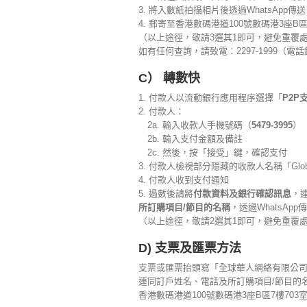
3. 將入數紙拍攝相片後透過WhatsApp傳送
4. 郵寄至香港數碼港道100號數碼港3座B
（以上途徑，敬請3選其1即可，避免重覆
如有任何查詢，請致電：2297-1999（電
C） 轉數快
1. 付款人以流動銀行應用程序選擇「
P2P
2. 付款人：
2a. 輸入收款人手機號碼（
5479-3995
）
2b. 輸入支付金額及備註
2c. 然後，按「接受」鍵，確認支付
3. 付款人檢視部分隱藏的收款人名稱「Global C
4. 付款人收到支付通知
5. 過數後請將
付款資料及銀行確認訊息
，
所訂購項目/節目的名稱
，透過WhatsApp
（以上途徑，敬請2選其1即可，避免重覆
D) 支票及匯票方法
支票或匯票抬頭寫「全球華人網絡有限公司」或「Glob
連同訂戶姓名、電話及所訂購項目/節目的
香港數碼港道100號數碼港3座B區7樓703