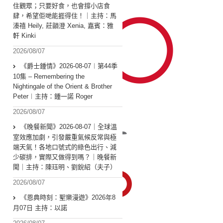
住觀眾；只要好食，也會撐小店食
肆，希望佢哋能捱得住！｜主持：馬
溱禧 Heily, 莊韻澄 Xenia, 嘉賓：雅
軒 Kinki
2026/08/07
《爵士鍾情》2026-08-07︱第44季
10集 – Remembering the
Nightingale of the Orient & Brother
Peter︱主持：鍾一諾 Roger
2026/08/07
《晚餐新聞》2026-08-07｜全球溫
室效應加劇，引發嚴重氣候反常與極
端天氣！各地口號式的綠色出行、減
少碳排，實際又做得到嗎？｜晚餐新
聞｜主持：陳珏明、劉銳紹（夫子）
2026/08/07
《恩典時刻：聖樂漫遊》2026年8
月07日 主持：以諾