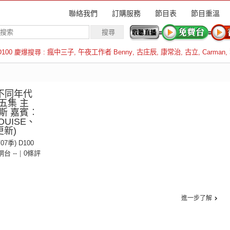
聯絡我們
訂購服務
節目表
節目重溫
D100 慶爆搜尋 :
瘋中三子
,
午夜工作者 Benny
,
古庄辰
,
康常治
,
古立
,
Carman
,
羅倫斯
：不同年代
五集 主
斯 嘉賓︰
OUISE、
更新)
07季) D100
 網台 --
|
0條評
進一步了解