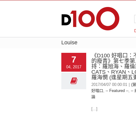
Louise
《D100 好唱口
7
的廢青》第七季第
持：羅旭海、羅倫
04, 2017
CATS、RYAN、L
羅海憫 (逢星期五
2017/04/07 00:00:01
|
(第
好唱口
,
-- Featured --
,
--
論
[...]