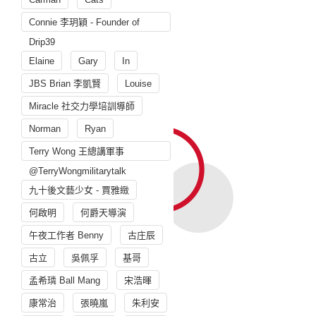
Connie 李玥穎 - Founder of
Drip39
Elaine
Gary
In
JBS Brian 李凱賢
Louise
Miracle 社交力學培訓導師
Norman
Ryan
Terry Wong 王總講軍事
@TerryWongmilitarytalk
九十後文藝少女 - 賈雅緻
何啟明
何爵天導演
午夜工作者 Benny
古庄辰
古立
吳佩孚
基哥
孟希璘 Ball Mang
宋浩暉
康常治
張曉嵐
朱利安