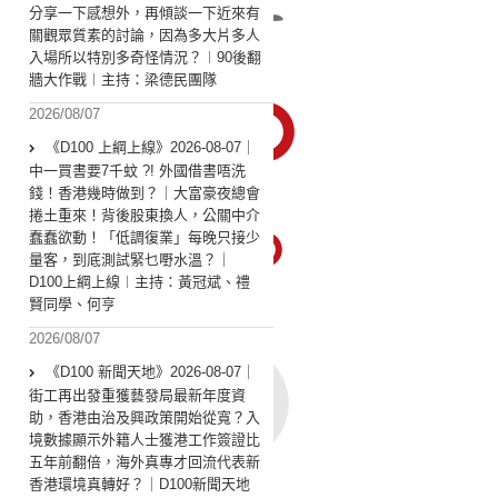
分享一下感想外，再傾談一下近來有
關觀眾質素的討論，因為多大片多人
入場所以特別多奇怪情況？︱90後翻
牆大作戰︱主持：梁德民團隊
2026/08/07
《D100 上綱上線》2026-08-07｜
中一買書要7千蚊 ?! 外國借書唔洗
錢！香港幾時做到？｜大富豪夜總會
捲土重來！背後股東換人，公關中介
蠢蠢欲動！「低調復業」每晚只接少
量客，到底測試緊乜嘢水溫？｜
D100上綱上線︱主持：黃冠斌、禮
賢同學、何亨
2026/08/07
《D100 新聞天地》2026-08-07｜
街工再出發重獲藝發局最新年度資
助，香港由治及興政策開始從寬？入
境數據顯示外籍人士獲港工作簽證比
五年前翻倍，海外真專才回流代表新
香港環境真轉好？｜D100新聞天地