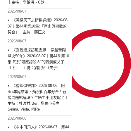
｜主持：李錦洪、C朗
2026/08/07
《蔣權天下之術數通識》2026-08-
07︱第44季第10集:「歴史與術數的
契合」｜主持：蔣匡文
2026/08/07
《劉銳紹採訪風雲錄 – 穿越新聞
烽火50年》2026-08-07︱第44季第10
集 死於”可原諒殺人“的黎漢成父子
（下）︱主持：劉銳紹（夫子）
2026/08/07
《香蕉俱樂部》2026-08-06︱阿
Rei年尾結婚，預祝佢百年好合！新
房問題點解決？生唔生小朋友呢？︱
主持：杜浚斌 Ben, 塔羅小公主
Selina, Viola, 阿Rei
2026/08/06
《空中再飛人》2026-08-07︱第44