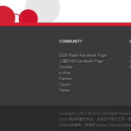
COMMUNITY
D100 Radio Facebook Page
上環D100 Facebook Page
Youtube
e-shop
Patreon
TuneIn
Twitter
Copyright © 2013 by GCN | All Rights Reser
D100 網站所載的內容，包括但不限於文字、照片
Limited所擁有。除得到 Global Chinese N