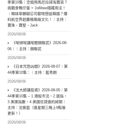
季第10集｜空姐飛馬尼拉掃淘寶貨？
挑戰食鴨仔蛋 + Jollibee隱藏用法！
︱韓妹寧願瞓公司都唔想返韓國？爆
料航空界超嚴格階級文化！︱主持：
寶珠、寶堅、Jack
2026/08/06
《啱傾啱講啱聽顏聯武》2026-08-
06︱︱主持：顏聯武
2026/08/06
《日本咒怨凶間》2026-08-07︱第
44季第10集：︱主持：藍秀朗
2026/08/06
《沈大師講投資》2026-08-05︱第
44季第10集 – 1.港股市況，2.道指，
3.美匯指數，4.美國信貸違約掉期︱
主持：沈振盈（逢星期三晚上9點後
更新！）
2026/08/06