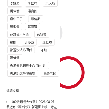
李錦鴻
李鑑峰
梁天琦
楊偉倫
湯寳如
瘋中三子
羅倫斯
羅海憫
葉家寶
薛影儀 - 阿儀
藍精靈
蝌蚪
許莎朗
譚雁瞳
鄭遨汶法筠師傅
阿銀
陳俊偉
香港催眠輔導中心 Tim Sir
香港記憶學院總監
馬哥老師
近期文章
《90後翻牆大作戰》2026-08-07︱
最近有《蜘蛛俠》新電影上映，除左