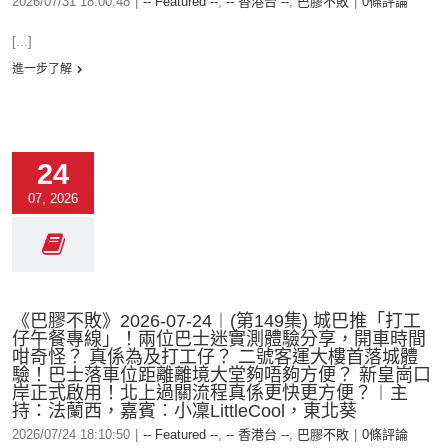
2026/07/31 18:00:48
|
-- Featured --
,
-- 香港台 --
,
巴膠不敗
|
0條評論
[...]
進一步了解
24
07, 2026
《巴膠不敗》2026-07-24︱(第149集) 城巴推「打工
仔午餐專線」！兩位巴士迷實測體驗分享，開車時間
咁奇怪？ 真係為及打工仔？ 二號客運大樓首落城體
驗！巴士落車位距離離境大堂夠唔夠方便？ 新皇崗口
岸正式啟用！北上過關流程真係更快更方便？︱主
持：法蘭西，嘉賓︰小凜LittleCool，東北葵
2026/07/24 18:10:50
|
-- Featured --
,
-- 香港台 --
,
巴膠不敗
|
0條評論