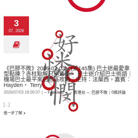
3
07, 2026
《巴膠不敗》2026-07-03︱(第145集) 巴士迷最愛車
型點揀？赤柱點解只用短車， 巴士迷介紹巴士術語｜
機場巴士最平來回市區攻略︱主持：法蘭西，嘉賓︰
Hayden， Terry
2026/07/03 18:00:07
|
-- Featured --
,
-- 香港台 --
,
巴膠不敗
|
0條評論
[...]
進一步了解