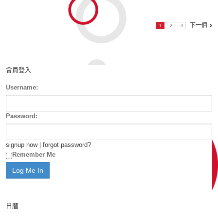
下一個
1
2
3
會員登入
Username:
Password:
signup now
|
forgot password?
Remember Me
日曆