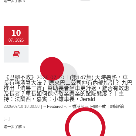
進一步了解
10
07, 2026
《巴膠不敗》2026-07-10︱(第147集) 天時暑熱，車
長有咩消暑大法？ 原來巴士公司仲有內部指引？ 九巴
推出「消暑三寶」幫助長者坐車更舒適，能否有效惠
及長者？車長如何保持敬業樂業的駕駛態度？︱主
持：法蘭西，嘉賓︰小雄車長，Jerald
2026/07/10 18:00:58
|
-- Featured --
,
-- 香港台 --
,
巴膠不敗
|
0條評論
[...]
進一步了解