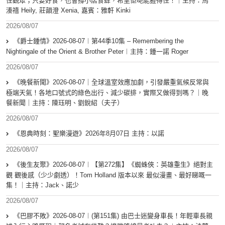
住觀眾；只要好食，也會撐小店食肆，希望佢哋能捱得住！｜主持：馬
溱禧 Heily, 莊韻澄 Xenia, 嘉賓：雅軒 Kinki
2026/08/07
《爵士鍾情》2026-08-07︱第44季10集 – Remembering the
Nightingale of the Orient & Brother Peter︱主持：鍾一諾 Roger
2026/08/07
《晚餐新聞》2026-08-07｜全球溫室效應加劇，引發嚴重氣候反常與
極端天氣！各地口號式的綠色出行、減少碳排，實際又做得到嗎？｜晚
餐新聞｜主持：陳珏明、劉銳紹（夫子）
2026/08/07
《恩典時刻：聖樂漫遊》2026年8月07日 主持：以諾
2026/08/07
《後生友聚》2026-08-07︱【第272集】《蜘蛛俠：英雄重生》絕對主
觀 觀後感（少少劇透）！Tom Holland 版本以來 最似漫畫、最好睇嘅一
集！｜主持：Jack、諾少
2026/08/07
《巴膠不敗》2026-08-07︱(第151集) 由巴士迷變身車長！年輕車長親