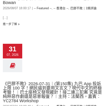
Bowan
2026/08/07 18:00:17
|
-- Featured --
,
-- 香港台 --
,
巴膠不敗
|
1條評論
[...]
進一步了解
31
07, 2026
《巴膠不敗》2026-07-31︱(第150集) 九巴 App 投訴
上限 100 字！網民逼到要用文言文？現代中文的終極
考驗！︱巴士座椅又發現藏針！接二連三犯案 究竟是
純粹惡作劇還是惡意報復？︱主持：法蘭西，嘉賓︰
YC2784 Workshop