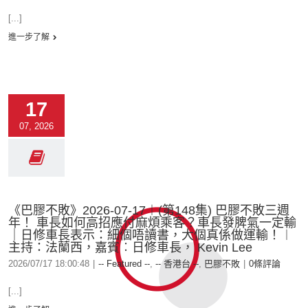
[...]
進一步了解
17
07, 2026
《巴膠不敗》2026-07-17︱(第148集) 巴膠不敗三週
年！ 車長如何高招應付麻煩乘客？車長發脾氣一定輸
｜日修車長表示：細個唔讀書，大個真係做運輸！︱
主持：法蘭西，嘉賓︰日修車長， Kevin Lee
2026/07/17 18:00:48
|
-- Featured --
,
-- 香港台 --
,
巴膠不敗
|
0條評論
[...]