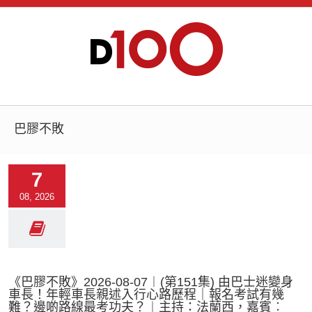
巴膠不敗
7
08, 2026
《巴膠不敗》2026-08-07︱(第151集) 由巴士迷變身
車長！年輕車長親述入行心路歷程｜報名考試有幾
難？邊啲路線最考功夫？︱主持：法蘭西，嘉賓︰