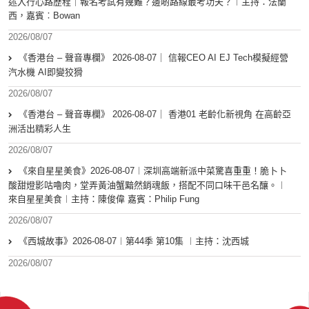
述入行心路歷程｜報名考試有幾難？邊啲路線最考功夫？︱主持：法蘭
西，嘉賓︰Bowan
2026/08/07
《香港台 – 聲音專欄》 2026-08-07｜ 信報CEO AI EJ Tech模擬經營
汽水機 AI即變狡猾
2026/08/07
《香港台 – 聲音專欄》 2026-08-07｜ 香港01 老齡化新視角 在高齡亞
洲活出精彩人生
2026/08/07
《來自星星美食》2026-08-07︱深圳高端新派中菜驚喜重重！脆卜卜
酸甜燈影咕嚕肉，堂弄黃油蟹黯然銷魂飯，搭配不同口味干邑名釀。︱
來自星星美食︱主持：陳俊偉 嘉賓：Philip Fung
2026/08/07
《西城故事》2026-08-07︱第44季 第10集 ︱主持：沈西城
2026/08/07