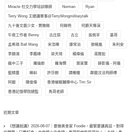
Miracle 社交力學培訓導師
Norman
Ryan
Terry Wong 王總講軍事@TerryWongmilitarytalk
九十後文藝少女 - 賈雅緻
何啟明
何爵天導演
午夜工作者 Benny
古庄辰
古立
吳佩孚
基哥
孟希璘 Ball Mang
宋浩暉
康常治
張曉嵐
朱利安
李錦鴻
李鑑峰
梁天琦
楊偉倫
湯寳如
瘋中三子
羅倫斯
羅海憫
葉家寶
薛影儀 - 阿儀
藍精靈
蝌蚪
許莎朗
譚雁瞳
鄭遨汶法筠師傅
阿銀
陳俊偉
香港催眠輔導中心 Tim Sir
香港記憶學院總監
馬哥老師
近期文章
《想講就講》2026-08-07｜要做美食家 Foodie，最緊要講真話，對得