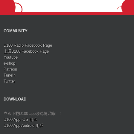
COMMUNITY
D100 Radio Facebook Page
上環D100 Facebook Page
Youtube
e-shop
Patreon
TuneIn
Twitter
DOWNLOAD
立即下載D100 app收聽精采節目！
D100 App iOS 用戶
D100 App Android 用戶