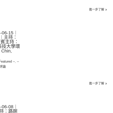
進一步了解
06-15︱
︱主持：
嘉賓主持：
門科技大學環
Chin,
 Featured --
,
--
評論
進一步了解
06-08︱
持：路婉