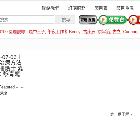
聯絡我們
訂購服務
節目表
節目重溫
D100 慶爆搜尋 :
瘋中三子
,
午夜工作者 Benny
,
古庄辰
,
康常治
,
古立
,
Carman
,
羅倫斯
07-06︱
治療方法
冊護士 嘉
賓：黎青龍
 Featured --
,
--
評論
進一步了解