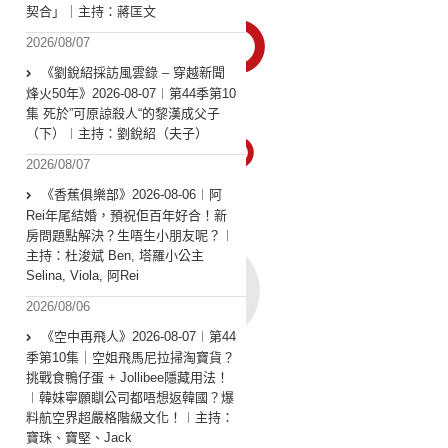
契合」｜主持：蔣匡文
2026/08/07
《劉銳紹採訪風雲錄 – 穿越新聞
烽火50年》2026-08-07︱第44季第10
集 死於”可原諒殺人“的黎漢成父子
（下）︱主持：劉銳紹（夫子）
2026/08/07
《香蕉俱樂部》2026-08-06︱阿
Rei年尾結婚，預祝佢百年好合！新
房問題點解決？生唔生小朋友呢？︱
主持：杜浚斌 Ben, 塔羅小公主
Selina, Viola, 阿Rei
2026/08/06
《空中再飛人》2026-08-07︱第44
季第10集｜空姐飛馬尼拉掃淘寶貨？
挑戰食鴨仔蛋 + Jollibee隱藏用法！
︱韓妹寧願瞓公司都唔想返韓國？爆
料航空界超嚴格階級文化！︱主持：
寶珠、寶堅、Jack