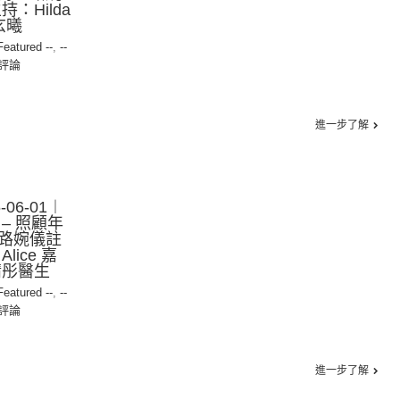
：Hilda
玄曦
 Featured --
,
--
評論
進一步了解
06-01︱
– 照顧年
路婉儀註
ice 嘉
婧彤醫生
 Featured --
,
--
評論
進一步了解