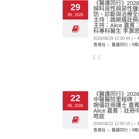
《醫護同行》2026-
29
婦科良性與惡性腫
防、診斷與治療全
06, 2026
主持：路婉儀註冊
主持：Alice 嘉
科專科醫生 李灝
2026/06/29 12:00:44
|
--
香港台 --
,
醫護同行
|
0條
[...]
《醫護同行》2026-
22
中醫醫院里程碑︱
婉儀註冊護士 嘉
06, 2026
Alice 嘉賓：註冊
皓鋐
2026/06/22 12:00:10
|
--
香港台 --
,
醫護同行
|
0條