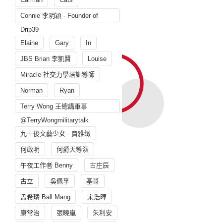
Connie 李玥穎 - Founder of
Drip39
Elaine
Gary
In
JBS Brian 李凱賢
Louise
Miracle 社交力學培訓導師
Norman
Ryan
Terry Wong 王總講軍事
@TerryWongmilitarytalk
九十後文藝少女 - 賈雅緻
何啟明
何爵天導演
午夜工作者 Benny
古庄辰
古立
吳佩孚
基哥
孟希璘 Ball Mang
宋浩暉
康常治
張曉嵐
朱利安