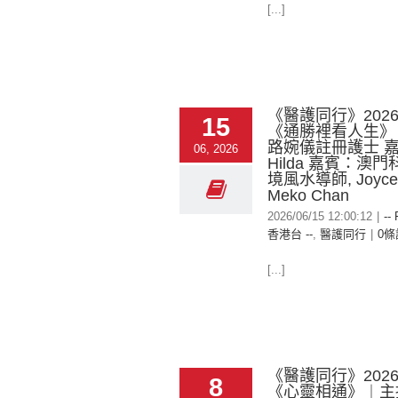
[...]
《醫護同行》2026-
15
《通勝裡看人生》
路婉儀註冊護士 
06, 2026
Hilda 嘉賓：澳
境風水導師, Joyce 
Meko Chan
2026/06/15 12:00:12
|
--
香港台 --
,
醫護同行
|
0條
[...]
《醫護同行》2026-
8
《心靈相通》︱主