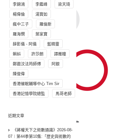
李錦鴻
李鑑峰
梁天琦
楊偉倫
湯寳如
瘋中三子
羅倫斯
羅海憫
葉家寶
薛影儀 - 阿儀
藍精靈
蝌蚪
許莎朗
譚雁瞳
鄭遨汶法筠師傅
阿銀
陳俊偉
香港催眠輔導中心 Tim Sir
香港記憶學院總監
馬哥老師
近期文章
《蔣權天下之術數通識》2026-08-
07︱第44季第10集:「歴史與術數的