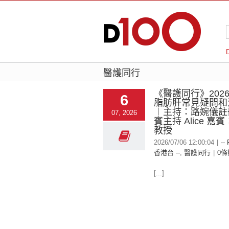
醫護同行
《醫護同行》2026-
6
脂肪肝常見疑問和
︱主持：路婉儀註
07, 2026
賓主持 Alice 嘉
教授
2026/07/06 12:00:04
|
--
香港台 --
,
醫護同行
|
0條
[...]