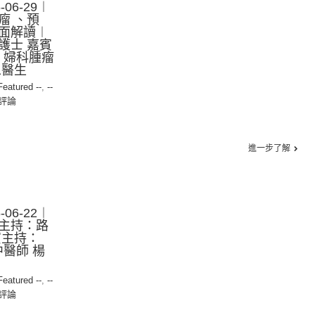
06-29︱
瘤 、預
面解讀︱
護士 嘉賓
賓：婦科腫瘤
思醫生
 Featured --
,
--
評論
進一步了解
06-22︱
主持：路
賓主持：
中醫師 楊
 Featured --
,
--
評論