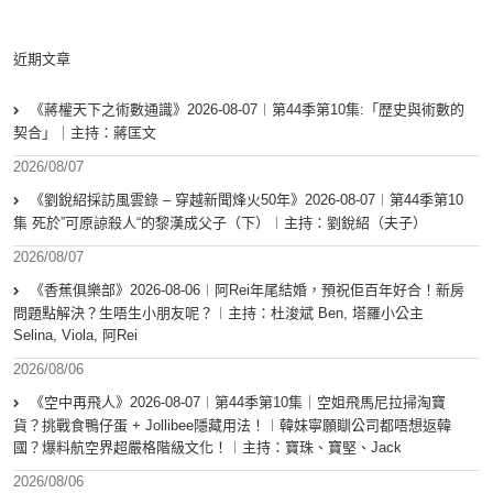
近期文章
《蔣權天下之術數通識》2026-08-07︱第44季第10集:「歴史與術數的
契合」｜主持：蔣匡文
2026/08/07
《劉銳紹採訪風雲錄 – 穿越新聞烽火50年》2026-08-07︱第44季第10
集 死於”可原諒殺人“的黎漢成父子（下）︱主持：劉銳紹（夫子）
2026/08/07
《香蕉俱樂部》2026-08-06︱阿Rei年尾結婚，預祝佢百年好合！新房
問題點解決？生唔生小朋友呢？︱主持：杜浚斌 Ben, 塔羅小公主
Selina, Viola, 阿Rei
2026/08/06
《空中再飛人》2026-08-07︱第44季第10集｜空姐飛馬尼拉掃淘寶
貨？挑戰食鴨仔蛋 + Jollibee隱藏用法！︱韓妹寧願瞓公司都唔想返韓
國？爆料航空界超嚴格階級文化！︱主持：寶珠、寶堅、Jack
2026/08/06