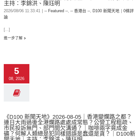
主持：李錦洪、陳珏明
2026/08/06 11:33:41
|
-- Featured --
,
-- 香港台 --
,
D100 新聞天地
|
0條評
論
[...]
進一步了解
5
08, 2026
《D100 新聞天地》2026-08-05｜香港變爛路之都？
連日大雨過後全港爛路處處成常態？公營工程粗疏、
市民投訴無門、部門間欠溝通？｜咖啡兩字竟成金
礦？何解人類總是犯同樣錯誤是蠢還是貪？｜D100新
聞天地｜主持：李錦洪、陳珏明