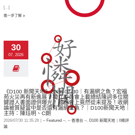
[...]
進一步了解
30
07, 2026
《D100 新聞天地》2026-07-30｜有漏網之魚？宏福
苑火災再有新進展？獨立委員會上載總結陳詞多位關
鍵證人書面證供曝光！聽證會上竟然從未提及！收網
論被質疑當中是否還有漏網之魚？｜D100新聞天地｜
主持：陳珏明、C朗
2026/07/30 11:35:28
|
-- Featured --
,
-- 香港台 --
,
D100 新聞天地
|
0條評
論