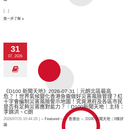
[...]
進一步了解
31
07, 2026
《D100 新聞天地》2026-07-31｜元朗北區最高
危？！世界氣候變化香港急需做好災害風險管理？紅
十字會編制災害風險警示地圖！究竟港府及各區市民
是否有足夠災害應對能力？｜D100新聞天地｜主持：
李錦洪、C朗
2026/07/31 10:44:20
|
-- Featured --
,
-- 香港台 --
,
D100 新聞天地
|
0條評
論