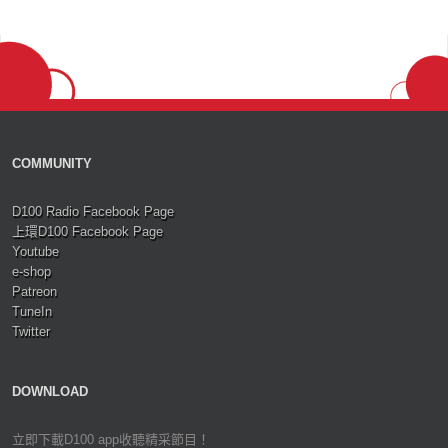
COMMUNITY
D100 Radio Facebook Page
上環D100 Facebook Page
Youtube
e-shop
Patreon
TuneIn
Twitter
DOWNLOAD
立即下載D100 app收聽精采節目！