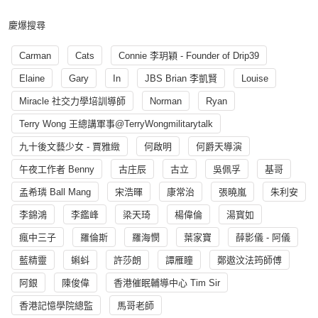
慶爆搜尋
Carman
Cats
Connie 李玥穎 - Founder of Drip39
Elaine
Gary
In
JBS Brian 李凱賢
Louise
Miracle 社交力學培訓導師
Norman
Ryan
Terry Wong 王總講軍事@TerryWongmilitarytalk
九十後文藝少女 - 賈雅緻
何啟明
何爵天導演
午夜工作者 Benny
古庄辰
古立
吳佩孚
基哥
孟希璘 Ball Mang
宋浩暉
康常治
張曉嵐
朱利安
李錦鴻
李鑑峰
梁天琦
楊偉倫
湯寳如
瘋中三子
羅倫斯
羅海憫
葉家寶
薛影儀 - 阿儀
藍精靈
蝌蚪
許莎朗
譚雁瞳
鄭遨汶法筠師傅
阿銀
陳俊偉
香港催眠輔導中心 Tim Sir
香港記憶學院總監
馬哥老師