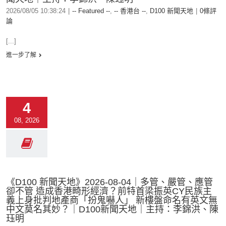
2026/08/05 10:38:24
|
-- Featured --
,
-- 香港台 --
,
D100 新聞天地
|
0條評
論
[...]
進一步了解
4
08, 2026
《D100 新聞天地》2026-08-04｜多管、嚴管、應管
卻不管 造成香港畸形經濟？前特首梁振英CY民族主
義上身批判地產商「扮鬼嚇人」 新樓盤命名有英文無
中文莫名其妙？｜D100新聞天地｜主持：李錦洪、陳
珏明