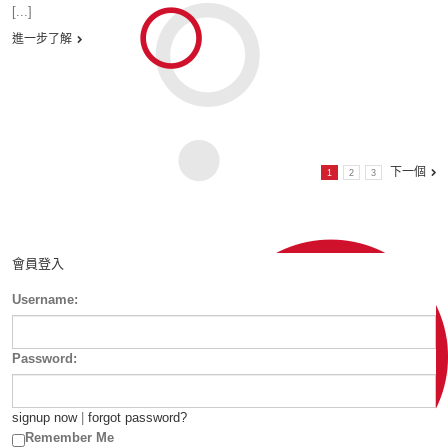
[...]
進一步了解
下一個
1
2
3
會員登入
Username:
Password:
signup now
|
forgot password?
Remember Me