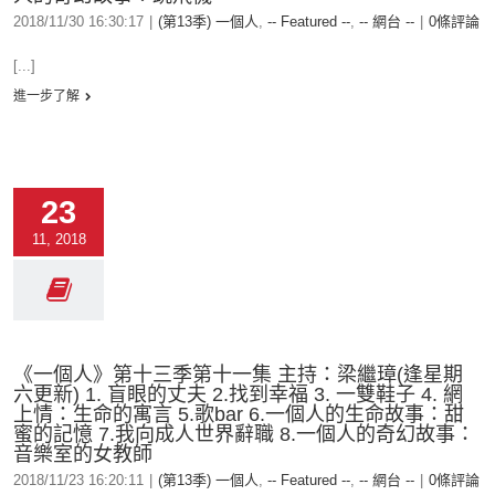
2018/11/30 16:30:17
|
(第13季) 一個人
,
-- Featured --
,
-- 網台 --
|
0條評論
[...]
進一步了解
23
11, 2018
《一個人》第十三季第十一集 主持：梁繼璋(逢星期
六更新) 1. 盲眼的丈夫 2.找到幸福 3. 一雙鞋子 4. 網
上情：生命的寓言 5.歌bar 6.一個人的生命故事：甜
蜜的記憶 7.我向成人世界辭職 8.一個人的奇幻故事：
音樂室的女教師
2018/11/23 16:20:11
|
(第13季) 一個人
,
-- Featured --
,
-- 網台 --
|
0條評論