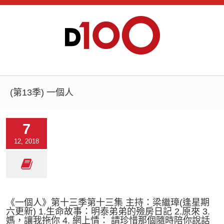
(第13季) 一個人
7
12, 2018
《一個人》第十三季第十三集 主持：梁繼璋(逢星期
六更新) 1.生命故事：明泰弟弟的殮房日記 2.原來 3.
媽，讓我拖你 4. 網上情： 請珍惜那個隨時陪你說話