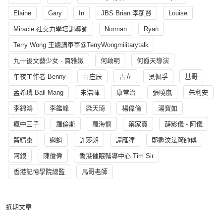
Elaine
Gary
In
JBS Brian 李凱賢
Louise
Miracle 社交力學培訓導師
Norman
Ryan
Terry Wong 王總講軍事@TerryWongmilitarytalk
九十後文藝少女 - 賈雅緻
何啟明
何爵天導演
午夜工作者 Benny
古庄辰
古立
吳佩孚
基哥
孟希璘 Ball Mang
宋浩暉
康常治
張曉嵐
朱利安
李錦鴻
李鑑峰
梁天琦
楊偉倫
湯寳如
瘋中三子
羅倫斯
羅海憫
葉家寶
薛影儀 - 阿儀
藍精靈
蝌蚪
許莎朗
譚雁瞳
鄭遨汶法筠師傅
阿銀
陳俊偉
香港催眠輔導中心 Tim Sir
香港記憶學院總監
馬哥老師
近期文章