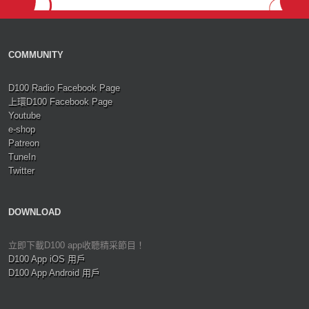
COMMUNITY
D100 Radio Facebook Page
上環D100 Facebook Page
Youtube
e-shop
Patreon
TuneIn
Twitter
DOWNLOAD
立即下載D100 app收聽精采節目！
D100 App iOS 用戶
D100 App Android 用戶