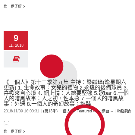
進一步了解
9
11, 2018
《一個人》第十三季第九集 主持：梁繼璋(逢星期六
更新) 1. 生命故事：女兒的禮物 2.永遠的後備球員 3.
喜歡來自心境 4. 網上情：人總要堅強 5.歌bar 6.一個
人的暗黑故事：人之初，性本惡 7.一個人的暗黑故
事：外遇 8.一個人的奇幻故事：拖鞋
2018/11/09 16:00:31
|
(第13季) 一個人
,
-- Featured --
,
-- 網台 --
|
0條評論
[...]
進一步了解