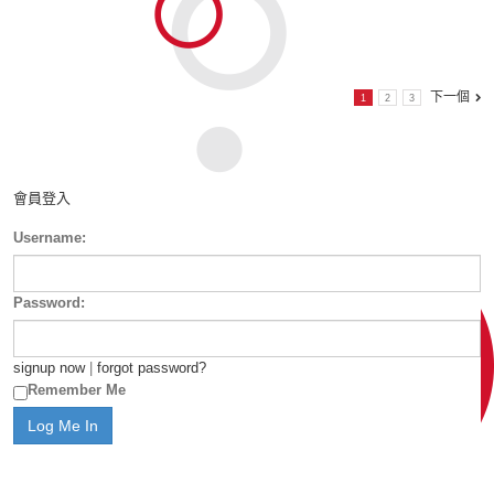
下一個
1
2
3
會員登入
Username:
Password:
signup now
|
forgot password?
Remember Me