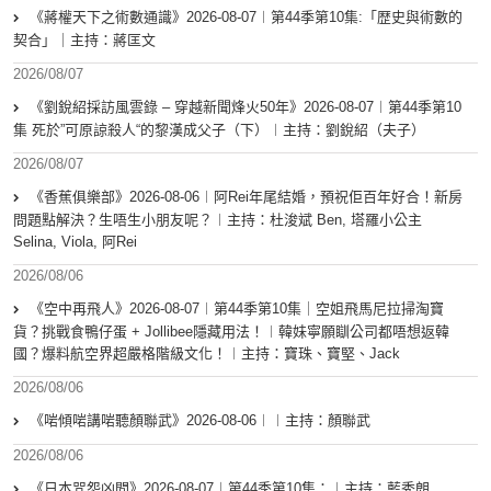
《蔣權天下之術數通識》2026-08-07︱第44季第10集:「歴史與術數的
契合」｜主持：蔣匡文
2026/08/07
《劉銳紹採訪風雲錄 – 穿越新聞烽火50年》2026-08-07︱第44季第10
集 死於”可原諒殺人“的黎漢成父子（下）︱主持：劉銳紹（夫子）
2026/08/07
《香蕉俱樂部》2026-08-06︱阿Rei年尾結婚，預祝佢百年好合！新房
問題點解決？生唔生小朋友呢？︱主持：杜浚斌 Ben, 塔羅小公主
Selina, Viola, 阿Rei
2026/08/06
《空中再飛人》2026-08-07︱第44季第10集｜空姐飛馬尼拉掃淘寶
貨？挑戰食鴨仔蛋 + Jollibee隱藏用法！︱韓妹寧願瞓公司都唔想返韓
國？爆料航空界超嚴格階級文化！︱主持：寶珠、寶堅、Jack
2026/08/06
《啱傾啱講啱聽顏聯武》2026-08-06︱︱主持：顏聯武
2026/08/06
《日本咒怨凶間》2026-08-07︱第44季第10集：︱主持：藍秀朗