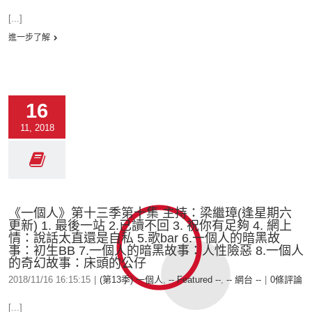
[...]
進一步了解
16
11, 2018
《一個人》第十三季第十集 主持：梁繼璋(逢星期六
更新) 1. 最後一站 2.已讀不回 3. 祝你有足夠 4. 網上
情：說話太直還是自私 5.歌bar 6.一個人的暗黑故
事：初生BB 7.一個人的暗黑故事：人性險惡 8.一個人
的奇幻故事：床頭的公仔
2018/11/16 16:15:15
|
(第13季) 一個人
,
-- Featured --
,
-- 網台 --
|
0條評論
[...]