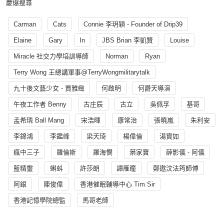
慶爆搜尋
Carman
Cats
Connie 李玥穎 - Founder of Drip39
Elaine
Gary
In
JBS Brian 李凱賢
Louise
Miracle 社交力學培訓導師
Norman
Ryan
Terry Wong 王總講軍事@TerryWongmilitarytalk
九十後文藝少女 - 賈雅緻
何啟明
何爵天導演
午夜工作者 Benny
古庄辰
古立
吳佩孚
基哥
孟希璘 Ball Mang
宋浩暉
康常治
張曉嵐
朱利安
李錦鴻
李鑑峰
梁天琦
楊偉倫
湯寳如
瘋中三子
羅倫斯
羅海憫
葉家寶
薛影儀 - 阿儀
藍精靈
蝌蚪
許莎朗
譚雁瞳
鄭遨汶法筠師傅
阿銀
陳俊偉
香港催眠輔導中心 Tim Sir
香港記憶學院總監
馬哥老師