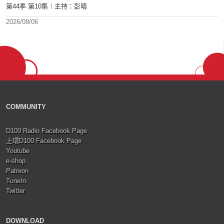
第44季 第10集︱主持：彭晴
2026/08/06
COMMUNITY
D100 Radio Facebook Page
上環D100 Facebook Page
Youtube
e-shop
Patreon
TuneIn
Twitter
DOWNLOAD