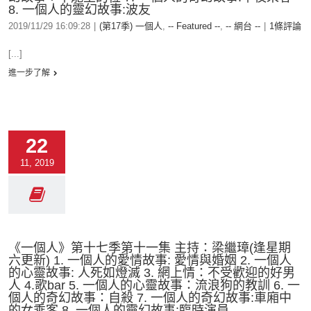
8. 一個人的靈幻故事:波友
2019/11/29 16:09:28
|
(第17季) 一個人
,
-- Featured --
,
-- 網台 --
|
1條評論
[...]
進一步了解
22
11, 2019
《一個人》第十七季第十一集 主持：梁繼璋(逢星期
六更新) 1. 一個人的愛情故事: 愛情與婚姻 2. 一個人
的心靈故事: 人死如燈滅 3. 網上情：不受歡迎的好男
人 4.歌bar 5. 一個人的心靈故事：流浪狗的教訓 6. 一
個人的奇幻故事：自殺 7. 一個人的奇幻故事:車廂中
的女乘客 8. 一個人的靈幻故事:臨時演員