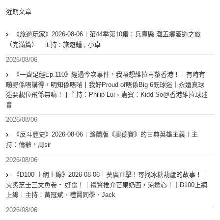
近期文章
《旅遊玩家》2026-08-06︱第44季第10集：兵庫縣 灘五鄉酒造之旅
（完滿篇）︱主持 : 旅遊鍾 , 小卓
2026/08/06
《一齊足經Ep.110》經過今次事件，我唔想維拉再黎香港！｜有時有
啲野係唔講得，明知係唔啱丨我好Proud of唔係Big 6既球迷｜永遠真球
迷要靚位飛係無嘛！丨主持：Philip Lui、嘉賓：Kidd So@香港維拉球迷
會
2026/08/06
《反斗歷史》2026-08-06︱路蘭版《奧德賽》的古典英雄主義︱主
持：倫爺，周sir
2026/08/06
《D100 上綱上線》2026-08-06｜葵廣直擊！尋找冰糖葫蘆的故事！｜
火炙芝士三文魚卷 ~ 好食！｜禮賢推介芒果奶西，涼透心！｜D100上綱
上線︱主持：黃冠斌、禮賢同學、Jack
2026/08/06