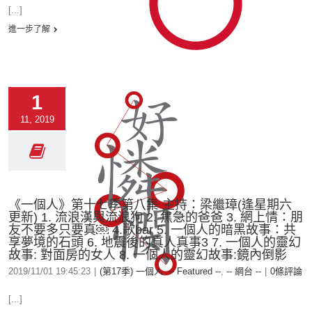
[...]
進一步了解
1
11, 2019
《一個人》第十七季第八集 主持：梁繼璋(逢星期六
更新) 1. 流浪漢與流浪狗 2. 焦急的爸爸 3. 網上情：朋
友不要多只要真￼ 4.歌bar 5. 一個人的暗黑故事：共
享夢境的石頭 6. 地震後的真人真事3 7. 一個人的靈幻
故事: 對面房的女人 8. 一個人的靈幻故事:鏡內倒影
2019/11/01 19:45:23
|
(第17季) 一個人
,
-- Featured --
,
-- 網台 --
|
0條評論
[...]