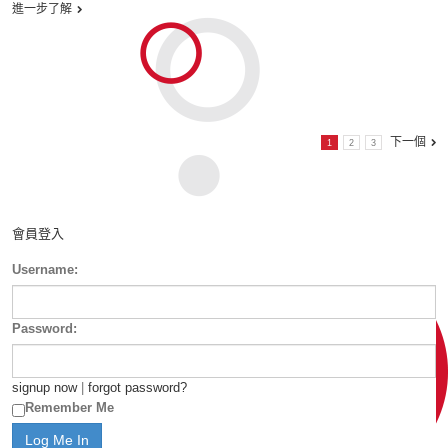
進一步了解
下一個
1
2
3
會員登入
Username:
Password:
signup now
|
forgot password?
Remember Me