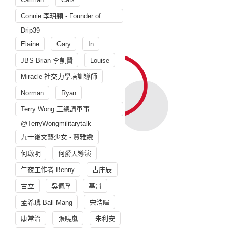
Connie 李玥穎 - Founder of
Drip39
Elaine
Gary
In
JBS Brian 李凱賢
Louise
Miracle 社交力學培訓導師
Norman
Ryan
Terry Wong 王總講軍事
@TerryWongmilitarytalk
九十後文藝少女 - 賈雅緻
何啟明
何爵天導演
午夜工作者 Benny
古庄辰
古立
吳佩孚
基哥
孟希璘 Ball Mang
宋浩暉
康常治
張曉嵐
朱利安