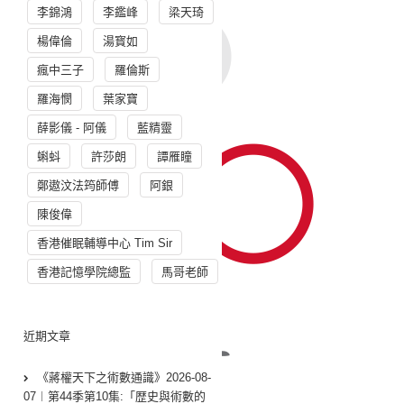
李錦鴻
李鑑峰
梁天琦
楊偉倫
湯寳如
瘋中三子
羅倫斯
羅海憫
葉家寶
薛影儀 - 阿儀
藍精靈
蝌蚪
許莎朗
譚雁瞳
鄭遨汶法筠師傅
阿銀
陳俊偉
香港催眠輔導中心 Tim Sir
香港記憶學院總監
馬哥老師
近期文章
《蔣權天下之術數通識》2026-08-
07︱第44季第10集:「歴史與術數的