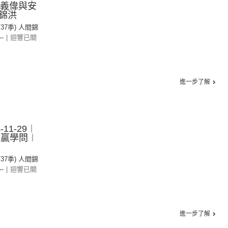
菅義偉與安
錦洪
第37季) 人間錦
--
|
迴響已關
進一步了解
11-29︱
雙贏學問︱
第37季) 人間錦
--
|
迴響已關
進一步了解