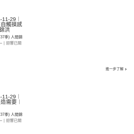
11-29︱
-來自觸摸感
錦洪
第37季) 人間錦
--
|
迴響已關
進一步了解
11-29︱
-製造需要︱
第37季) 人間錦
--
|
迴響已關