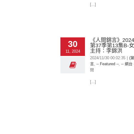
[...]
《人間錦言》2024-
30
第37季第13集B-
主持：李錦洪
11, 2024
2024/11/30 00:02:35
|
(
言
,
-- Featured --
,
-- 網台 
閉
[...]