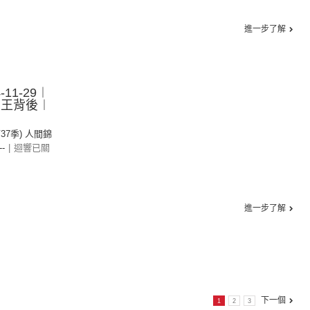
進一步了解
11-29︱
女王背後︱
第37季) 人間錦
--
|
迴響已關
進一步了解
下一個
1
2
3