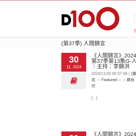
(第37季) 人間錦言
《人間錦言》2024-
30
第37季第13集G
︱主持：李錦洪
11, 2024
2024/11/30 00:07:09
|
(
言
,
-- Featured --
,
-- 網台 
閉
[...]
《人間錦言》2024-