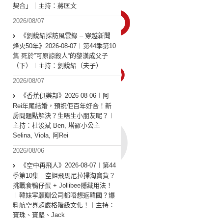
契合」｜主持：蔣匡文
2026/08/07
《劉銳紹採訪風雲錄 – 穿越新聞
烽火50年》2026-08-07︱第44季第10
集 死於”可原諒殺人“的黎漢成父子
（下）︱主持：劉銳紹（夫子）
2026/08/07
《香蕉俱樂部》2026-08-06︱阿
Rei年尾結婚，預祝佢百年好合！新
房問題點解決？生唔生小朋友呢？︱
主持：杜浚斌 Ben, 塔羅小公主
Selina, Viola, 阿Rei
2026/08/06
《空中再飛人》2026-08-07︱第44
季第10集｜空姐飛馬尼拉掃淘寶貨？
挑戰食鴨仔蛋 + Jollibee隱藏用法！
︱韓妹寧願瞓公司都唔想返韓國？爆
料航空界超嚴格階級文化！︱主持：
寶珠、寶堅、Jack