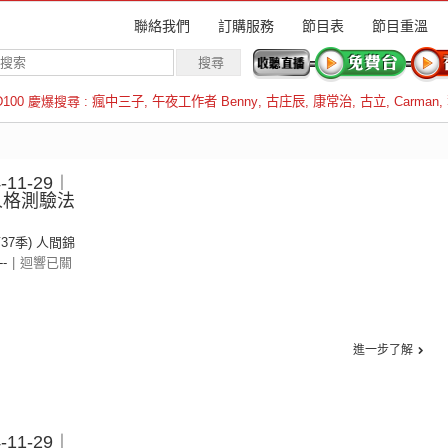
聯絡我們
訂購服務
節目表
節目重溫
D100 慶爆搜尋 :
瘋中三子
,
午夜工作者 Benny
,
古庄辰
,
康常治
,
古立
,
Carman
,
羅倫斯
11-29︱
-人格測驗法
第37季) 人間錦
--
|
迴響已關
進一步了解
11-29︱