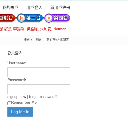
我的賬戶
用戶登入
新用戶註冊
葉家寶
,
李錦鴻
,
譚雁瞳
,
朱利安
,
Norman
,
主頁
-- 網台 --
(第37季) 人間錦言
會員登入
Username:
Password:
signup now
|
forgot password?
Remember Me