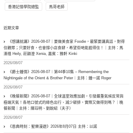
香港記憶學院總監
馬哥老師
近期文章
《想講就講》2026-08-07｜要做美食家 Foodie，最緊要講真話，對得
住觀眾；只要好食，也會撐小店食肆，希望佢哋能捱得住！｜主持：馬
溱禧 Heily, 莊韻澄 Xenia, 嘉賓：雅軒 Kinki
2026/08/07
《爵士鍾情》2026-08-07︱第44季10集 – Remembering the
Nightingale of the Orient & Brother Peter︱主持：鍾一諾 Roger
2026/08/07
《晚餐新聞》2026-08-07｜全球溫室效應加劇，引發嚴重氣候反常與
極端天氣！各地口號式的綠色出行、減少碳排，實際又做得到嗎？｜晚
餐新聞｜主持：陳珏明、劉銳紹（夫子）
2026/08/07
《恩典時刻：聖樂漫遊》2026年8月07日 主持：以諾