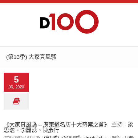
(第13季) 大家真風騷
5
06, 2020
《大家真風騷 – 廣東道名店十大奇案之首》 主持：梁
思浩、李麗蕊、陳彥行
2020/06/05 14:08:05
|
(第13季) 大家真風騷
,
-- Featured --
,
-- 網台 --
|
0條