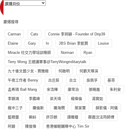
慶爆搜尋
Carman
Cats
Connie 李玥穎 - Founder of Drip39
Elaine
Gary
In
JBS Brian 李凱賢
Louise
Miracle 社交力學培訓導師
Norman
Ryan
Terry Wong 王總講軍事@TerryWongmilitarytalk
九十後文藝少女 - 賈雅緻
何啟明
何爵天導演
午夜工作者 Benny
古庄辰
古立
吳佩孚
基哥
孟希璘 Ball Mang
宋浩暉
康常治
張曉嵐
朱利安
李錦鴻
李鑑峰
梁天琦
楊偉倫
湯寳如
瘋中三子
羅倫斯
羅海憫
葉家寶
薛影儀 - 阿儀
藍精靈
蝌蚪
許莎朗
譚雁瞳
鄭遨汶法筠師傅
阿銀
陳俊偉
香港催眠輔導中心 Tim Sir