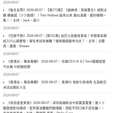
2026/08/07
《後生友聚》2026-08-07︱【第272集】《蜘蛛俠：英雄重生》絕對主
觀 觀後感（少少劇透）！Tom Holland 版本以來 最似漫畫、最好睇嘅一
集！｜主持：Jack、諾少
2026/08/07
《巴膠不敗》2026-08-07︱(第151集) 由巴士迷變身車長！年輕車長親
述入行心路歷程｜報名考試有幾難？邊啲路線最考功夫？︱主持：法蘭
西，嘉賓︰Bowan
2026/08/07
《香港台 – 聲音專欄》 2026-08-07｜ 信報CEO AI EJ Tech模擬經營
汽水機 AI即變狡猾
2026/08/07
《香港台 – 聲音專欄》 2026-08-07｜ 香港01 老齡化新視角 在高齡亞
洲活出精彩人生
2026/08/07
《來自星星美食》2026-08-07︱深圳高端新派中菜驚喜重重！脆卜卜
酸甜燈影咕嚕肉，堂弄黃油蟹黯然銷魂飯，搭配不同口味干邑名釀。︱