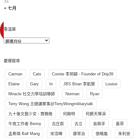
31
« 七月
重溫庫
慶爆搜尋
Carman
Cats
Connie 李玥穎 - Founder of Drip39
Elaine
Gary
In
JBS Brian 李凱賢
Louise
Miracle 社交力學培訓導師
Norman
Ryan
Terry Wong 王總講軍事@TerryWongmilitarytalk
九十後文藝少女 - 賈雅緻
何啟明
何爵天導演
午夜工作者 Benny
古庄辰
古立
吳佩孚
基哥
孟希璘 Ball Mang
宋浩暉
康常治
張曉嵐
朱利安