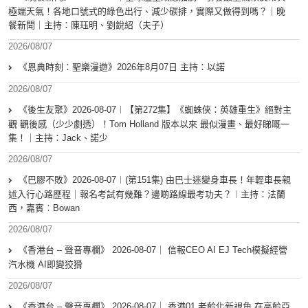
極端天氣！各地口號式的綠色出行、減少碳排，實際又做得到嗎？｜晚
餐新聞｜主持：陳珏明、劉銳紹（夫子）
2026/08/07
《恩典時刻：聖樂漫遊》2026年8月07日 主持：以諾
2026/08/07
《後生友聚》2026-08-07︱【第272集】《蜘蛛俠：英雄重生》絕對主
觀 觀後感（少少劇透）！Tom Holland 版本以來 最似漫畫、最好睇嘅一
集！｜主持：Jack、諾少
2026/08/07
《巴膠不敗》2026-08-07︱(第151集) 由巴士迷變身車長！年輕車長親
述入行心路歷程｜報名考試有幾難？邊啲路線最考功夫？︱主持：法蘭
西，嘉賓︰Bowan
2026/08/07
《香港台 – 聲音專欄》 2026-08-07｜ 信報CEO AI EJ Tech模擬經營
汽水機 AI即變狡猾
2026/08/07
《香港台 – 聲音專欄》 2026-08-07｜ 香港01 老齡化新視角 在高齡亞