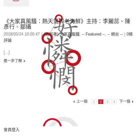
《大家真風騷：熱天氣與老海鮮》主持：李麗蕊、陳
彥行、鄒攝
2018/05/24 10:00:47
|
(第05季) 大家真風騷
,
-- Featured --
,
-- 網台 --
|
0條
評論
[...]
進一步了解
上一個
下一個
1
2
3
4
會員登入