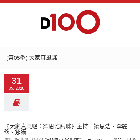
(第05季) 大家真風騷
31
05, 2018
《大家真風騷：梁思浩試咪》主持：梁思浩、李麗
蕊、鄒攝
2018/05/31 10:00:42
|
(第05季) 大家真風騷
,
-- Featured --
,
-- 網台 --
|
1條