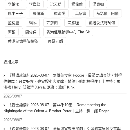
李錦鴻
李鑑峰
梁天琦
楊偉倫
湯寳如
瘋中三子
羅倫斯
羅海憫
葉家寶
薛影儀 - 阿儀
藍精靈
蝌蚪
許莎朗
譚雁瞳
鄭遨汶法筠師傅
阿銀
陳俊偉
香港催眠輔導中心 Tim Sir
香港記憶學院總監
馬哥老師
近期文章
《想講就講》2026-08-07｜要做美食家 Foodie，最緊要講真話，對得
住觀眾；只要好食，也會撐小店食肆，希望佢哋能捱得住！｜主持：馬
溱禧 Heily, 莊韻澄 Xenia, 嘉賓：雅軒 Kinki
2026/08/07
《爵士鍾情》2026-08-07︱第44季10集 – Remembering the
Nightingale of the Orient & Brother Peter︱主持：鍾一諾 Roger
2026/08/07
《晚餐新聞》2026-08-07｜全球溫室效應加劇，引發嚴重氣候反常與