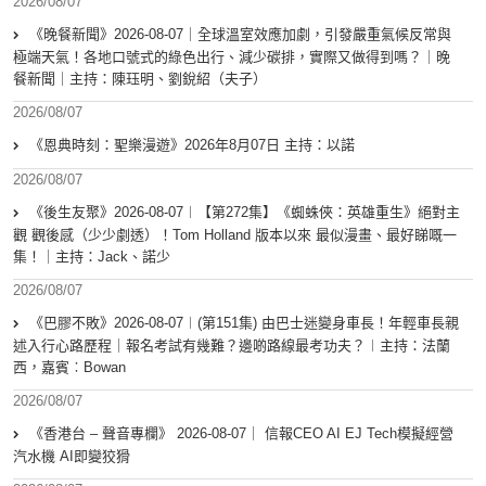
2026/08/07
《晚餐新聞》2026-08-07｜全球溫室效應加劇，引發嚴重氣候反常與
極端天氣！各地口號式的綠色出行、減少碳排，實際又做得到嗎？｜晚
餐新聞｜主持：陳珏明、劉銳紹（夫子）
2026/08/07
《恩典時刻：聖樂漫遊》2026年8月07日 主持：以諾
2026/08/07
《後生友聚》2026-08-07︱【第272集】《蜘蛛俠：英雄重生》絕對主
觀 觀後感（少少劇透）！Tom Holland 版本以來 最似漫畫、最好睇嘅一
集！｜主持：Jack、諾少
2026/08/07
《巴膠不敗》2026-08-07︱(第151集) 由巴士迷變身車長！年輕車長親
述入行心路歷程｜報名考試有幾難？邊啲路線最考功夫？︱主持：法蘭
西，嘉賓︰Bowan
2026/08/07
《香港台 – 聲音專欄》 2026-08-07｜ 信報CEO AI EJ Tech模擬經營
汽水機 AI即變狡猾