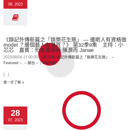
08, 2023
《娛記外傳新篇之「娛樂花生賬」 — 邊啲人有資格做
model ？邊個藝人有潛質？》 第32季9集 主持：小
芯芯 嘉賓：形象魔術師 陳灝而 Janae
2023/08/04 21:00:00
|
(第32季) 娛記外傳新篇之「娛樂花生賬」
,
--
Featured --
,
-- 網台 --
|
0條評論
[...]
進一步了解
28
07, 2023