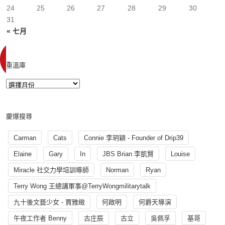
24
25
26
27
28
29
30
31
« 七月
重溫庫
慶爆搜尋
Carman
Cats
Connie 李玥穎 - Founder of Drip39
Elaine
Gary
In
JBS Brian 李凱賢
Louise
Miracle 社交力學培訓導師
Norman
Ryan
Terry Wong 王總講軍事@TerryWongmilitarytalk
九十後文藝少女 - 賈雅緻
何啟明
何爵天導演
午夜工作者 Benny
古庄辰
古立
吳佩孚
基哥