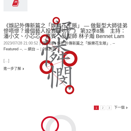
《娛記外傳新篇之「娛樂花生賬」 — 做髮型大師徒弟
慘唔慘？邊個藝人投資最叻？ 》 第32季8集 主持：
潘小文、小芯芯 嘉賓：髮型師 林子瀚 Bennet Lam
2023/07/28 21:00:52
|
(第32季) 娛記外傳新篇之「娛樂花生賬」
,
--
Featured --
,
-- 網台 --
|
0條評論
[...]
進一步了解
下一個
1
2
3