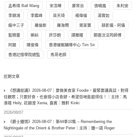
孟希璘 Ball Mang
宋浩暉
康常治
張曉嵐
朱利安
李錦鴻
李鑑峰
梁天琦
楊偉倫
湯寳如
瘋中三子
羅倫斯
羅海憫
葉家寶
薛影儀 - 阿儀
藍精靈
蝌蚪
許莎朗
譚雁瞳
鄭遨汶法筠師傅
阿銀
陳俊偉
香港催眠輔導中心 Tim Sir
香港記憶學院總監
馬哥老師
近期文章
《想講就講》2026-08-07｜要做美食家 Foodie，最緊要講真話，對得
住觀眾；只要好食，也會撐小店食肆，希望佢哋能捱得住！｜主持：馬
溱禧 Heily, 莊韻澄 Xenia, 嘉賓：雅軒 Kinki
2026/08/07
《爵士鍾情》2026-08-07︱第44季10集 – Remembering the
Nightingale of the Orient & Brother Peter︱主持：鍾一諾 Roger