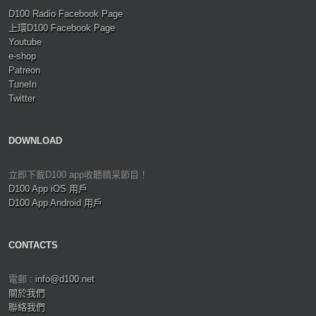
D100 Radio Facebook Page
上環D100 Facebook Page
Youtube
e-shop
Patreon
TuneIn
Twitter
DOWNLOAD
立即下載D100 app收聽精采節目！
D100 App iOS 用戶
D100 App Android 用戶
CONTACTS
電郵 :
info@d100.net
關於我們
聯絡我們