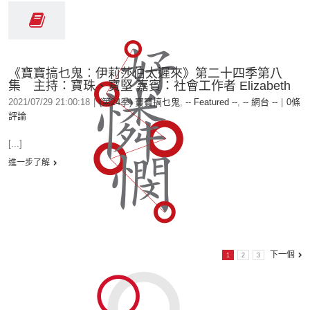
《寶寶搞乜鬼︰伊莉莎伯太遲來》第二十四季第八
集 主持：寶珠、寶堅 嘉賓：社會工作者 Elizabeth
2021/07/29 21:00:18
|
(第24季) 寶寶搞乜鬼
,
-- Featured --
,
-- 網台 --
|
0條
評論
[...]
進一步了解
下一個
1
2
3