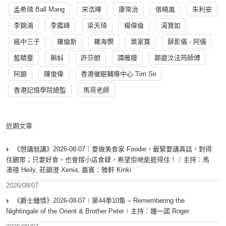
孟希璘 Ball Mang
宋浩暉
康常治
張曉嵐
朱利安
李錦鴻
李鑑峰
梁天琦
楊偉倫
湯寳如
瘋中三子
羅倫斯
羅海憫
葉家寶
薛影儀 - 阿儀
藍精靈
蝌蚪
許莎朗
譚雁瞳
鄭遨汶法筠師傅
阿銀
陳俊偉
香港催眠輔導中心 Tim Sir
香港記憶學院總監
馬哥老師
近期文章
《想講就講》2026-08-07｜要做美食家 Foodie，最緊要講真話，對得
住觀眾；只要好食，也會撐小店食肆，希望佢哋能捱得住！｜主持：馬
溱禧 Heily, 莊韻澄 Xenia, 嘉賓：雅軒 Kinki
2026/08/07
《爵士鍾情》2026-08-07︱第44季10集 – Remembering the
Nightingale of the Orient & Brother Peter︱主持：鍾一諾 Roger