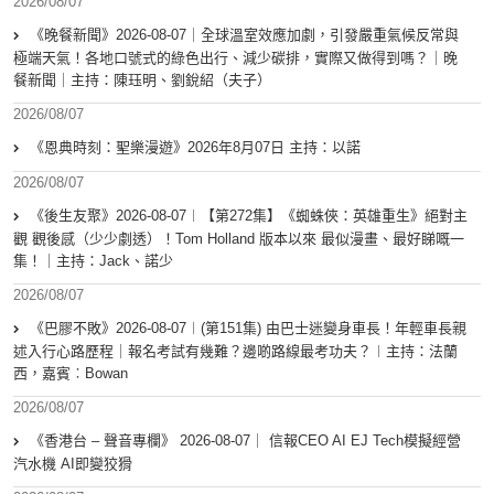
2026/08/07
《晚餐新聞》2026-08-07｜全球溫室效應加劇，引發嚴重氣候反常與
極端天氣！各地口號式的綠色出行、減少碳排，實際又做得到嗎？｜晚
餐新聞｜主持：陳珏明、劉銳紹（夫子）
2026/08/07
《恩典時刻：聖樂漫遊》2026年8月07日 主持：以諾
2026/08/07
《後生友聚》2026-08-07︱【第272集】《蜘蛛俠：英雄重生》絕對主
觀 觀後感（少少劇透）！Tom Holland 版本以來 最似漫畫、最好睇嘅一
集！｜主持：Jack、諾少
2026/08/07
《巴膠不敗》2026-08-07︱(第151集) 由巴士迷變身車長！年輕車長親
述入行心路歷程｜報名考試有幾難？邊啲路線最考功夫？︱主持：法蘭
西，嘉賓︰Bowan
2026/08/07
《香港台 – 聲音專欄》 2026-08-07｜ 信報CEO AI EJ Tech模擬經營
汽水機 AI即變狡猾