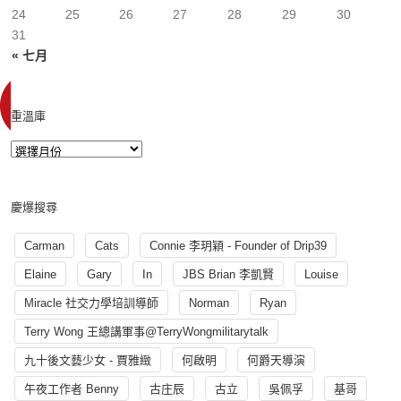
24
25
26
27
28
29
30
31
« 七月
重溫庫
慶爆搜尋
Carman
Cats
Connie 李玥穎 - Founder of Drip39
Elaine
Gary
In
JBS Brian 李凱賢
Louise
Miracle 社交力學培訓導師
Norman
Ryan
Terry Wong 王總講軍事@TerryWongmilitarytalk
九十後文藝少女 - 賈雅緻
何啟明
何爵天導演
午夜工作者 Benny
古庄辰
古立
吳佩孚
基哥