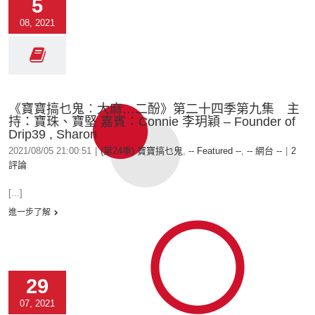
5
08, 2021
《寶寶搞乜鬼︰大麻…二酚》第二十四季第九集 主
持：寶珠、寶堅 嘉賓：Connie 李玥穎 – Founder of
Drip39 , Sharon
2021/08/05 21:00:51
|
(第24季) 寶寶搞乜鬼
,
-- Featured --
,
-- 網台 --
|
2
評論
[...]
進一步了解
29
07, 2021