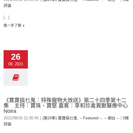
評論
[...]
進一步了解
26
08, 2021
《寶寶搞乜鬼︰特殊寵物大放送》第二十四季第十二
集 主持：寶珠、寶堅 嘉賓：享和珍禽異獸醫療中心
Noira
2021/08/26 21:00:45
|
(第24季) 寶寶搞乜鬼
,
-- Featured --
,
-- 網台 --
|
0條
評論