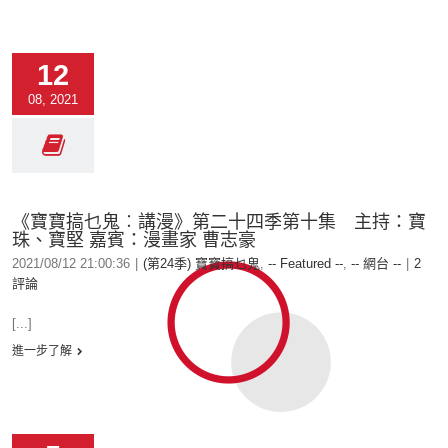
12
08, 2021
《寶寶搞乜鬼︰講漫》第二十四季第十集 主持：寶
珠、寶堅 嘉賓：漫畫家 曹志豪
2021/08/12 21:00:36
|
(第24季) 寶寶搞乜鬼
,
-- Featured --
,
-- 網台 --
|
2
評論
[...]
進一步了解