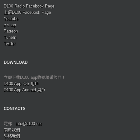
D100 Radio Facebook Page
上環D100 Facebook Page
Youtube
e-shop
Patreon
TuneIn
Twitter
DOWNLOAD
立即下載D100 app收聽精采節目！
D100 App iOS 用戶
D100 App Android 用戶
CONTACTS
電郵 :
info@d100.net
關於我們
聯絡我們