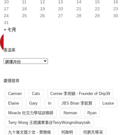
10
11
12
13
14
15
16
17
18
19
20
21
22
23
24
25
26
27
28
29
30
31
« 七月
重溫庫
慶爆搜尋
Carman
Cats
Connie 李玥穎 - Founder of Drip39
Elaine
Gary
In
JBS Brian 李凱賢
Louise
Miracle 社交力學培訓導師
Norman
Ryan
Terry Wong 王總講軍事@TerryWongmilitarytalk
九十後文藝少女 - 賈雅緻
何啟明
何爵天導演