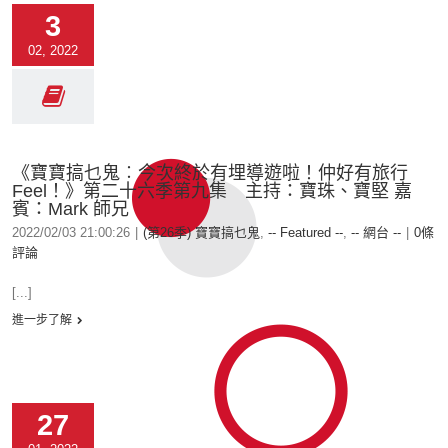
3
02, 2022
《寶寶搞乜鬼︰今次終於有埋導遊啦！仲好有旅行
Feel！》第二十六季第九集 主持：寶珠、寶堅 嘉
賓：Mark 師兄
2022/02/03 21:00:26
|
(第26季) 寶寶搞乜鬼
,
-- Featured --
,
-- 網台 --
|
0條
評論
[...]
進一步了解
27