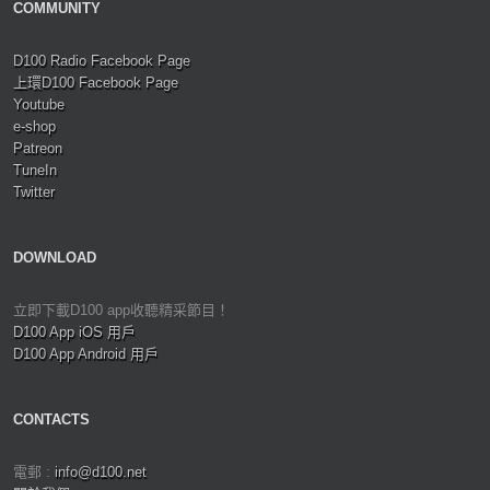
COMMUNITY
D100 Radio Facebook Page
上環D100 Facebook Page
Youtube
e-shop
Patreon
TuneIn
Twitter
DOWNLOAD
立即下載D100 app收聽精采節目！
D100 App iOS 用戶
D100 App Android 用戶
CONTACTS
電郵 :
info@d100.net