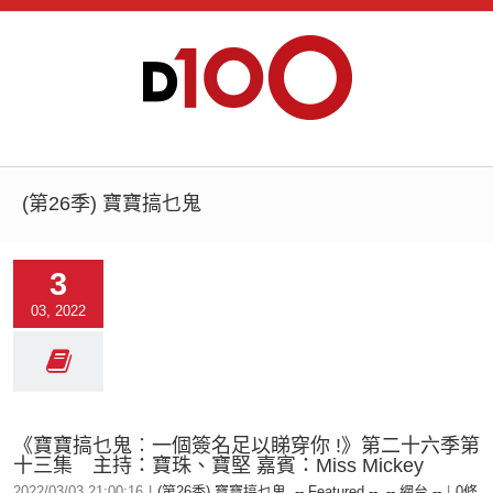
(第26季) 寶寶搞乜鬼
3
03, 2022
《寶寶搞乜鬼︰一個簽名足以睇穿你 !》第二十六季第
十三集 主持：寶珠、寶堅 嘉賓：Miss Mickey
2022/03/03 21:00:16
|
(第26季) 寶寶搞乜鬼
,
-- Featured --
,
-- 網台 --
|
0條