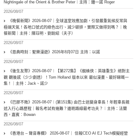
Nightingale of the Orient & Brother Peter︱主持：鍾一諾 Roger
2026/08/07
《晚餐新聞》2026-08-07｜全球溫室效應加劇，引發嚴重氣候反常與
極端天氣！各地口號式的綠色出行、減少碳排，實際又做得到嗎？｜晚
餐新聞｜主持：陳珏明、劉銳紹（夫子）
2026/08/07
《恩典時刻：聖樂漫遊》2026年8月07日 主持：以諾
2026/08/07
《後生友聚》2026-08-07︱【第272集】《蜘蛛俠：英雄重生》絕對主
觀 觀後感（少少劇透）！Tom Holland 版本以來 最似漫畫、最好睇嘅一
集！｜主持：Jack、諾少
2026/08/07
《巴膠不敗》2026-08-07︱(第151集) 由巴士迷變身車長！年輕車長親
述入行心路歷程｜報名考試有幾難？邊啲路線最考功夫？︱主持：法蘭
西，嘉賓︰Bowan
2026/08/07
《香港台 – 聲音專欄》 2026-08-07｜ 信報CEO AI EJ Tech模擬經營