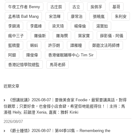
午夜工作者 Benny
古庄辰
古立
吳佩孚
基哥
孟希璘 Ball Mang
宋浩暉
康常治
張曉嵐
朱利安
李錦鴻
李鑑峰
梁天琦
楊偉倫
湯寳如
瘋中三子
羅倫斯
羅海憫
葉家寶
薛影儀 - 阿儀
藍精靈
蝌蚪
許莎朗
譚雁瞳
鄭遨汶法筠師傅
阿銀
陳俊偉
香港催眠輔導中心 Tim Sir
香港記憶學院總監
馬哥老師
近期文章
《想講就講》2026-08-07｜要做美食家 Foodie，最緊要講真話，對得
住觀眾；只要好食，也會撐小店食肆，希望佢哋能捱得住！｜主持：馬
溱禧 Heily, 莊韻澄 Xenia, 嘉賓：雅軒 Kinki
2026/08/07
《爵士鍾情》2026-08-07︱第44季10集 – Remembering the