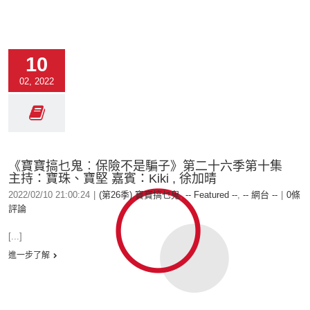
10
02, 2022
《寶寶搞乜鬼︰保險不是騙子》第二十六季第十集
主持：寶珠、寶堅 嘉賓：Kiki , 徐加晴
2022/02/10 21:00:24
|
(第26季) 寶寶搞乜鬼
,
-- Featured --
,
-- 網台 --
|
0條
評論
[...]
進一步了解