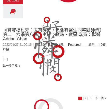
01, 2022
《寶寶搞乜鬼︰未有導遊，但係有醫生同整餅師傅》
第二十六季第八集 主持：寶珠、寶堅 嘉賓：獸醫
Adrian Chan
2022/01/27 21:00:16
|
(第26季) 寶寶搞乜鬼
,
-- Featured --
,
-- 網台 --
|
0條
評論
[...]
進一步了解
下一個
1
2
3