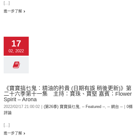
[...]
進一步了解
17
02, 2022
《寶寶搞乜鬼︰精油的矜貴 (日期有誤 稍後更新)》第
二十六季第十一集 主持：寶珠、寶堅 嘉賓：Flower
Spirit – Arona
2022/02/17 21:00:02
|
(第26季) 寶寶搞乜鬼
,
-- Featured --
,
-- 網台 --
|
0條
評論
[...]
進一步了解