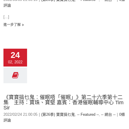
評論
[...]
進一步了解
24
02, 2022
《寶寶搞乜鬼︰催眠唔「催眠」》第二十六季第十二
集 主持：寶珠、寶堅 嘉賓：香港催眠輔導中心 Tim
Sir
2022/02/24 21:00:05
|
(第26季) 寶寶搞乜鬼
,
-- Featured --
,
-- 網台 --
|
0條
評論