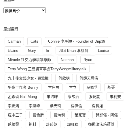
慶爆搜尋
Carman
Cats
Connie 李玥穎 - Founder of Drip39
Elaine
Gary
In
JBS Brian 李凱賢
Louise
Miracle 社交力學培訓導師
Norman
Ryan
Terry Wong 王總講軍事@TerryWongmilitarytalk
九十後文藝少女 - 賈雅緻
何啟明
何爵天導演
午夜工作者 Benny
古庄辰
古立
吳佩孚
基哥
孟希璘 Ball Mang
宋浩暉
康常治
張曉嵐
朱利安
李錦鴻
李鑑峰
梁天琦
楊偉倫
湯寳如
瘋中三子
羅倫斯
羅海憫
葉家寶
薛影儀 - 阿儀
藍精靈
蝌蚪
許莎朗
譚雁瞳
鄭遨汶法筠師傅