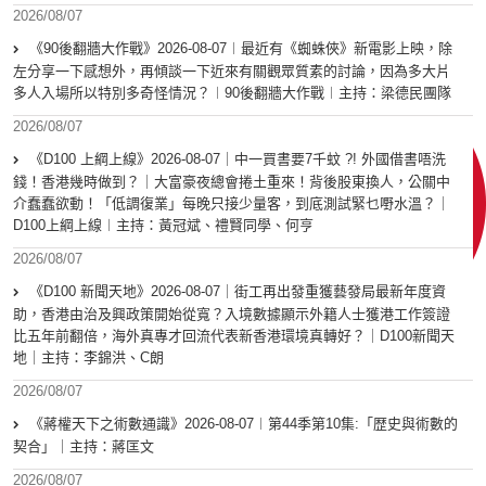
2026/08/07
《90後翻牆大作戰》2026-08-07︱最近有《蜘蛛俠》新電影上映，除
左分享一下感想外，再傾談一下近來有關觀眾質素的討論，因為多大片
多人入場所以特別多奇怪情況？︱90後翻牆大作戰︱主持：梁德民團隊
2026/08/07
《D100 上綱上線》2026-08-07｜中一買書要7千蚊 ?! 外國借書唔洗
錢！香港幾時做到？｜大富豪夜總會捲土重來！背後股東換人，公關中
介蠢蠢欲動！「低調復業」每晚只接少量客，到底測試緊乜嘢水溫？｜
D100上綱上線︱主持：黃冠斌、禮賢同學、何亨
2026/08/07
《D100 新聞天地》2026-08-07｜街工再出發重獲藝發局最新年度資
助，香港由治及興政策開始從寬？入境數據顯示外籍人士獲港工作簽證
比五年前翻倍，海外真專才回流代表新香港環境真轉好？｜D100新聞天
地｜主持：李錦洪、C朗
2026/08/07
《蔣權天下之術數通識》2026-08-07︱第44季第10集:「歴史與術數的
契合」｜主持：蔣匡文
2026/08/07