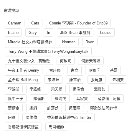
慶爆搜尋
Carman
Cats
Connie 李玥穎 - Founder of Drip39
Elaine
Gary
In
JBS Brian 李凱賢
Louise
Miracle 社交力學培訓導師
Norman
Ryan
Terry Wong 王總講軍事@TerryWongmilitarytalk
九十後文藝少女 - 賈雅緻
何啟明
何爵天導演
午夜工作者 Benny
古庄辰
古立
吳佩孚
基哥
孟希璘 Ball Mang
宋浩暉
康常治
張曉嵐
朱利安
李錦鴻
李鑑峰
梁天琦
楊偉倫
湯寳如
瘋中三子
羅倫斯
羅海憫
葉家寶
薛影儀 - 阿儀
藍精靈
蝌蚪
許莎朗
譚雁瞳
鄭遨汶法筠師傅
阿銀
陳俊偉
香港催眠輔導中心 Tim Sir
香港記憶學院總監
馬哥老師