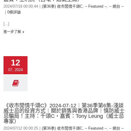
2024/07/19 00:00:44
|
(第36季) 收市閒情千頌C
,
-- Featured --
,
-- 網台 --
|
0條評論
[...]
進一步了解
12
07, 2024
《收市閒情千頌C》2024-07-12︱第36季第6集-淺談
威士忌的投資方式︱關於銷售與香港品牌︱慎防威士
忌騙局！主持：千頌C，嘉賓：Tony Leung（威士忌
專家）
2024/07/12 00:00:25
|
(第36季) 收市閒情千頌C
,
-- Featured --
,
-- 網台 --