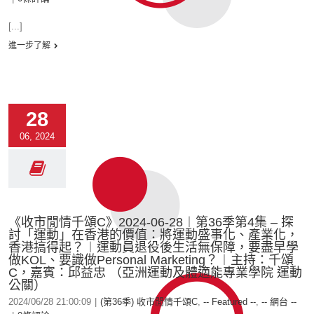
[...]
進一步了解
28
06, 2024
《收市閒情千頌C》2024-06-28︱第36季第4集 – 探
討「運動」在香港的價值：將運動盛事化、產業化，
香港搞得起？︱運動員退役後生活無保障，要盡早學
做KOL、要識做Personal Marketing？︱主持：千頌
C，嘉賓：邱益忠 （亞洲運動及體適能專業學院 運動
公關）
2024/06/28 21:00:09
|
(第36季) 收市閒情千頌C
,
-- Featured --
,
-- 網台 --