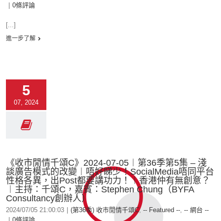
|
0條評論
[...]
進一步了解
5
07, 2024
《收市閒情千頌C》2024-07-05︱第36季第5集 – 淺
談廣告模式的改變︱唔好睇少！SocialMedia唔同平台
性格各異，出Post都要講功力！︱香港仲有無創意？
︱主持：千頌C，嘉賓：Stephen Chung（BYFA
Consultancy創辦人）
2024/07/05 21:00:03
|
(第36季) 收市閒情千頌C
,
-- Featured --
,
-- 網台 --
|
0條評論