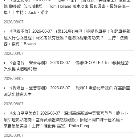
觀 觀後感（少少劇透）！Tom Holland 版本以來 最似漫畫、最好睇嘅一
集！｜主持：Jack、諾少
2026/08/07
《巴膠不敗》2026-08-07︱(第151集) 由巴士迷變身車長！年輕車長親
述入行心路歷程｜報名考試有幾難？邊啲路線最考功夫？︱主持：法蘭
西，嘉賓︰Bowan
2026/08/07
《香港台 – 聲音專欄》 2026-08-07｜ 信報CEO AI EJ Tech模擬經營
汽水機 AI即變狡猾
2026/08/07
《香港台 – 聲音專欄》 2026-08-07｜ 香港01 老齡化新視角 在高齡亞
洲活出精彩人生
2026/08/07
《來自星星美食》2026-08-07︱深圳高端新派中菜驚喜重重！脆卜卜
酸甜燈影咕嚕肉，堂弄黃油蟹黯然銷魂飯，搭配不同口味干邑名釀。︱
來自星星美食︱主持：陳俊偉 嘉賓：Philip Fung
2026/08/07