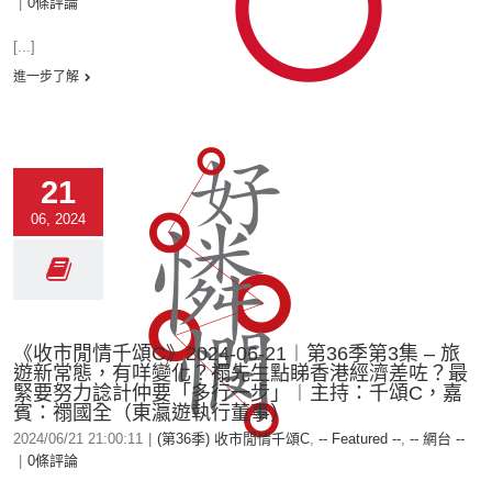
|
0條評論
[...]
進一步了解
21
06, 2024
《收市閒情千頌C》2024-06-21︱第36季第3集 – 旅
遊新常態，有咩變化？禤先生點睇香港經濟差咗？最
緊要努力諗計仲要「多行一步」︱主持：千頌C，嘉
賓：禤國全（東瀛遊執行董事）
2024/06/21 21:00:11
|
(第36季) 收市閒情千頌C
,
-- Featured --
,
-- 網台 --
|
0條評論