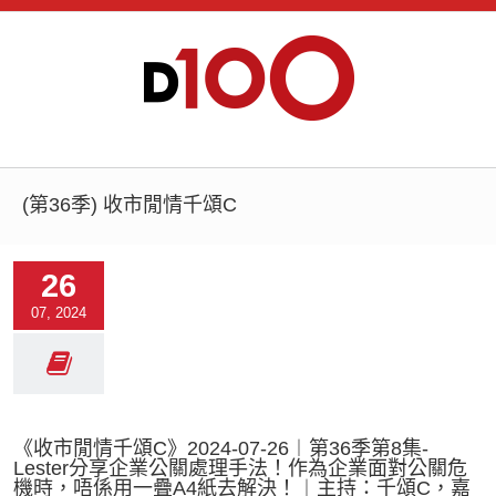
(第36季) 收市閒情千頌C
26
07, 2024
《收市閒情千頌C》2024-07-26︱第36季第8集-
Lester分享企業公關處理手法！作為企業面對公關危
機時，唔係用一疊A4紙去解決！︱主持：千頌C，嘉