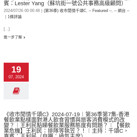
賓：Lester Yang（蘇坑街一號公共事務高級顧問）
2024/07/26 00:00:48
|
(第36季) 收市閒情千頌C
,
-- Featured --
,
-- 網台 --
|
1條評論
[...]
進一步了解
19
07, 2024
《收市閒情千頌C》2024-07-19︱第36季第7集-香港
餐飲業點樣面對港人飲食習慣與旅客消費模式的改
變？︱王利民點睇餐飲業服務態度有問題？︱【餐飲
業危機】王利民：排隊等執笠？！︱主持：千頌C，
嘉賓：王利民（自嘲：過氣主席）