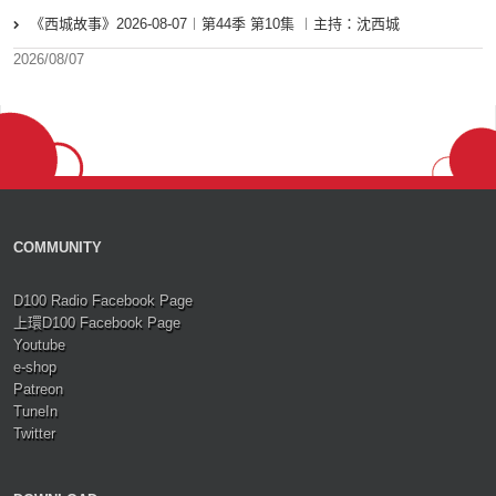
《西城故事》2026-08-07︱第44季 第10集 ︱主持：沈西城
2026/08/07
COMMUNITY
D100 Radio Facebook Page
上環D100 Facebook Page
Youtube
e-shop
Patreon
TuneIn
Twitter