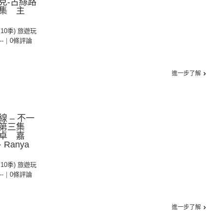
克-古絲路
集 主
卓
第10季) 旅遊玩
--
|
0條評論
進一步了解
 – 不一
季第三集
卓 嘉
Ranya
第10季) 旅遊玩
--
|
0條評論
進一步了解