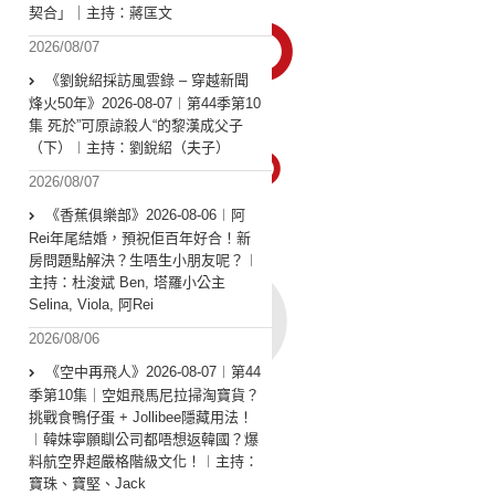
契合」｜主持：蔣匡文
2026/08/07
《劉銳紹採訪風雲錄 – 穿越新聞
烽火50年》2026-08-07︱第44季第10
集 死於”可原諒殺人“的黎漢成父子
（下）︱主持：劉銳紹（夫子）
2026/08/07
《香蕉俱樂部》2026-08-06︱阿
Rei年尾結婚，預祝佢百年好合！新
房問題點解決？生唔生小朋友呢？︱
主持：杜浚斌 Ben, 塔羅小公主
Selina, Viola, 阿Rei
2026/08/06
《空中再飛人》2026-08-07︱第44
季第10集｜空姐飛馬尼拉掃淘寶貨？
挑戰食鴨仔蛋 + Jollibee隱藏用法！
︱韓妹寧願瞓公司都唔想返韓國？爆
料航空界超嚴格階級文化！︱主持：
寶珠、寶堅、Jack