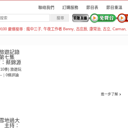
聯絡我們
訂購服務
節目表
節目重溫
D100 慶爆搜尋 :
瘋中三子
,
午夜工作者 Benny
,
古庄辰
,
康常治
,
古立
,
Carman
,
羅倫斯
旅遊記錄
季第七集
賓：蔡錦源
第10季) 旅遊玩
--
|
0條評論
進一步了解
雪地過大
 主持：