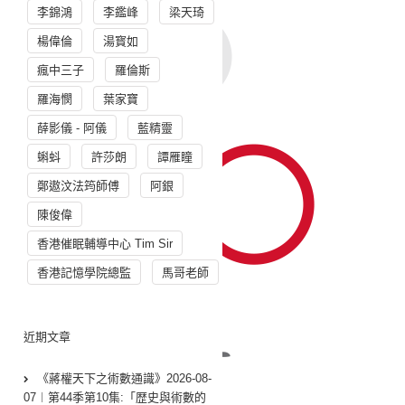
李錦鴻
李鑑峰
梁天琦
楊偉倫
湯寳如
瘋中三子
羅倫斯
羅海憫
葉家寶
薛影儀 - 阿儀
藍精靈
蝌蚪
許莎朗
譚雁瞳
鄭遨汶法筠師傅
阿銀
陳俊偉
香港催眠輔導中心 Tim Sir
香港記憶學院總監
馬哥老師
近期文章
《蔣權天下之術數通識》2026-08-
07︱第44季第10集:「歴史與術數的