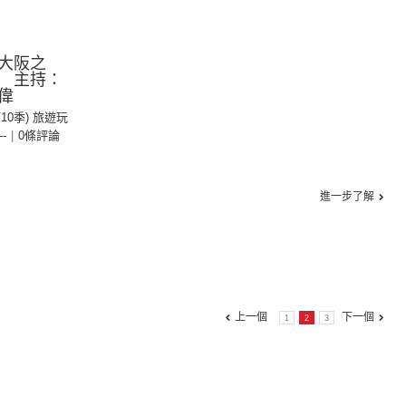
大阪之
 主持：
偉
第10季) 旅遊玩
--
|
0條評論
進一步了解
上一個
下一個
1
2
3