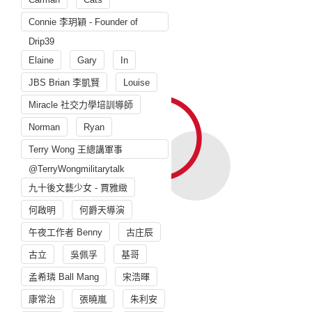
Connie 李玥穎 - Founder of
Drip39
Elaine
Gary
In
JBS Brian 李凱賢
Louise
Miracle 社交力學培訓導師
Norman
Ryan
Terry Wong 王總講軍事
@TerryWongmilitarytalk
九十後文藝少女 - 賈雅緻
何啟明
何爵天導演
午夜工作者 Benny
古庄辰
古立
吳佩孚
基哥
孟希璘 Ball Mang
宋浩暉
康常治
張曉嵐
朱利安