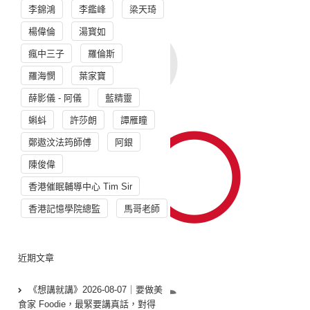
李錦鴻
李鑑峰
梁天琦
楊偉倫
湯寳如
瘋中三子
羅倫斯
羅海憫
葉家寶
薛影儀 - 阿儀
藍精靈
蝌蚪
許莎朗
譚雁瞳
鄭遨汶法筠師傅
阿銀
陳俊偉
香港催眠輔導中心 Tim Sir
香港記憶學院總監
馬哥老師
近期文章
《想講就講》2026-08-07｜要做美
食家 Foodie，最緊要講真話，對得