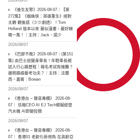
2026/08/07
《後生友聚》2026-08-07︱【第
272集】《蜘蛛俠：英雄重生》絕對
主觀 觀後感（少少劇透）！Tom
Holland 版本以來 最似漫畫、最好睇
嘅一集！｜主持：Jack、諾少
2026/08/07
《巴膠不敗》2026-08-07︱(第151
集) 由巴士迷變身車長！年輕車長親
述入行心路歷程｜報名考試有幾難？
邊啲路線最考功夫？︱主持：法蘭
西，嘉賓︰Bowan
2026/08/07
《香港台 – 聲音專欄》 2026-08-
07｜ 信報CEO AI EJ Tech模擬經營
汽水機 AI即變狡猾
2026/08/07
《香港台 – 聲音專欄》 2026-08-
07｜ 香港01 老齡化新視角 在高齡亞