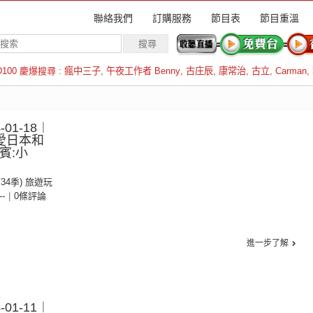
聯絡我們
訂購服務
節目表
節目重溫
D100 慶爆搜尋 :
瘋中三子
,
午夜工作者 Benny
,
古庄辰
,
康常治
,
古立
,
Carman
,
羅倫斯
01-18︱
愛日本和
賓:小
第34季) 旅遊玩
--
|
0條評論
進一步了解
01-11︱