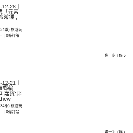
12-28︱
找「元素
旅遊鍾 ,
第34季) 旅遊玩
--
|
0條評論
進一步了解
12-21︱
驗郵輪︱
卓 嘉賓:郵
thew
第34季) 旅遊玩
--
|
0條評論
進一步了解