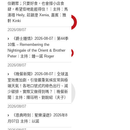
住觀眾；只要好食，也會撐小店食
肆，希望佢哋能捱得住！｜主持：馬
溱禧 Heily, 莊韻澄 Xenia, 嘉賓：雅
軒 Kinki
2026/08/07
《爵士鍾情》2026-08-07︱第44季
10集 – Remembering the
Nightingale of the Orient & Brother
Peter︱主持：鍾一諾 Roger
2026/08/07
《晚餐新聞》2026-08-07｜全球溫
室效應加劇，引發嚴重氣候反常與極
端天氣！各地口號式的綠色出行、減
少碳排，實際又做得到嗎？｜晚餐新
聞｜主持：陳珏明、劉銳紹（夫子）
2026/08/07
《恩典時刻：聖樂漫遊》2026年8
月07日 主持：以諾