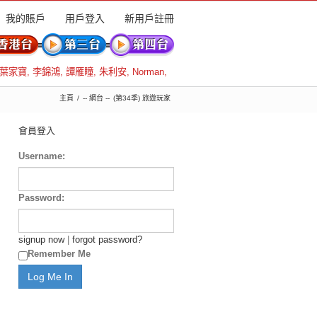
我的賬戶
用戶登入
新用戶註冊
葉家寶
,
李錦鴻
,
譚雁瞳
,
朱利安
,
Norman
,
主頁
-- 網台 --
(第34季) 旅遊玩家
會員登入
Username:
Password:
signup now
|
forgot password?
Remember Me