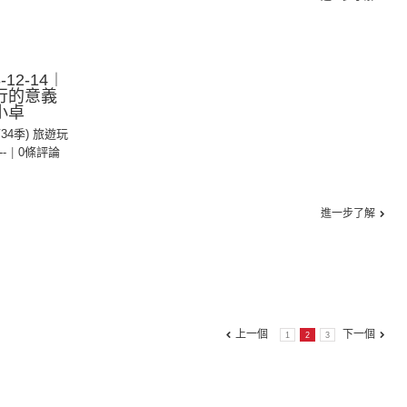
12-14︱
行的意義
 小卓
第34季) 旅遊玩
--
|
0條評論
進一步了解
上一個
下一個
1
2
3