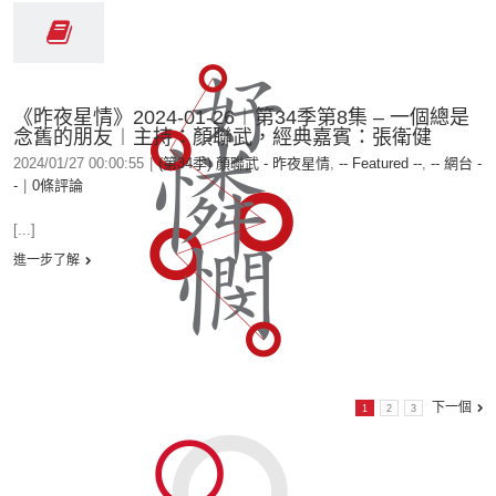
《昨夜星情》2024-01-26︱第34季第8集 – 一個總是
念舊的朋友︱主持：顏聯武，經典嘉賓：張衛健
2024/01/27 00:00:55
|
(第34季) 顏聯武 - 昨夜星情
,
-- Featured --
,
-- 網台 -
-
|
0條評論
[...]
進一步了解
下一個
1
2
3