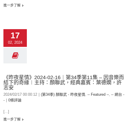
進一步了解
17
02, 2024
《昨夜星情》2024-02-16︱第34季第11集 – 因音樂而
結下的奇緣︱主持：顏聯武，經典嘉賓：葉德嫻，許
志安
2024/02/17 00:00:12
|
(第34季) 顏聯武 - 昨夜星情
,
-- Featured --
,
-- 網台 -
-
|
0條評論
[...]
進一步了解