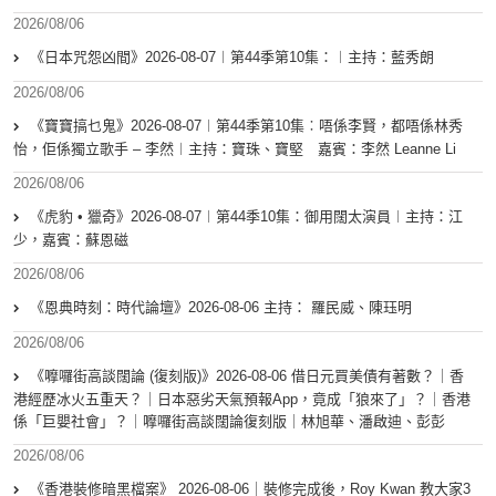
2026/08/06
《日本咒怨凶間》2026-08-07︱第44季第10集：︱主持：藍秀朗
2026/08/06
《寶寶搞乜鬼》2026-08-07︱第44季第10集︰唔係李賢，都唔係林秀
怡，佢係獨立歌手 – 李然︱主持：寶珠、寶堅 嘉賓：李然 Leanne Li
2026/08/06
《虎豹 • 獵奇》2026-08-07︱第44季10集：御用闊太演員︱主持：江
少，嘉賓：蘇恩磁
2026/08/06
《恩典時刻：時代論壇》2026-08-06 主持： 羅民威、陳珏明
2026/08/06
《嚤囉街高談闊論 (復刻版)》2026-08-06 借日元買美債有著數？｜香
港經歷冰火五重天？｜日本惡劣天氣預報App，竟成「狼來了」？｜香港
係「巨嬰社會」？｜嚤囉街高談闊論復刻版｜林旭華、潘啟迪、彭彭
2026/08/06
《香港裝修暗黑檔案》 2026-08-06｜裝修完成後，Roy Kwan 教大家3