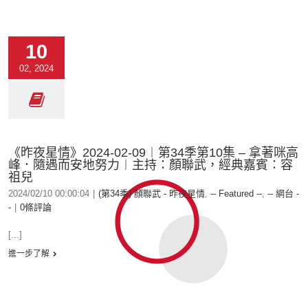
10
02, 2024
《昨夜星情》2024-02-09︱第34季第10集 – 拿著咪高
峰．隨遇而安地努力︱主持：顏聯武，經典嘉賓：容
祖兒
2024/02/10 00:00:04
|
(第34季) 顏聯武 - 昨夜星情
,
-- Featured --
,
-- 網台 -
-
|
0條評論
[...]
進一步了解