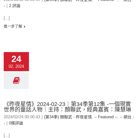
-
|
2 評論
[...]
進一步了解
24
02, 2024
《昨夜星情》2024-02-23︱第34季第12集 -一個現實
世界的童話人物︱主持：顏聯武，經典嘉賓：陳慧琳
2024/02/24 00:00:43
|
(第34季) 顏聯武 - 昨夜星情
,
-- Featured --
,
-- 網台 -
-
|
0條評論
[...]