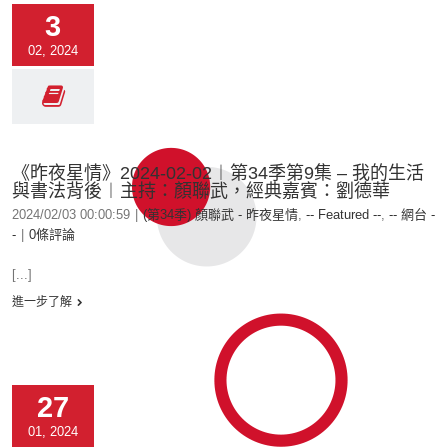
3
02, 2024
《昨夜星情》2024-02-02︱第34季第9集 – 我的生活
與書法背後︱主持：顏聯武，經典嘉賓：劉德華
2024/02/03 00:00:59
|
(第34季) 顏聯武 - 昨夜星情
,
-- Featured --
,
-- 網台 -
-
|
0條評論
[...]
進一步了解
27
01, 2024