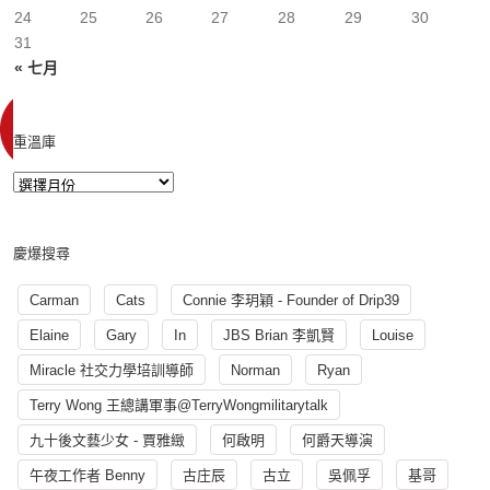
24
25
26
27
28
29
30
31
« 七月
重溫庫
慶爆搜尋
Carman
Cats
Connie 李玥穎 - Founder of Drip39
Elaine
Gary
In
JBS Brian 李凱賢
Louise
Miracle 社交力學培訓導師
Norman
Ryan
Terry Wong 王總講軍事@TerryWongmilitarytalk
九十後文藝少女 - 賈雅緻
何啟明
何爵天導演
午夜工作者 Benny
古庄辰
古立
吳佩孚
基哥