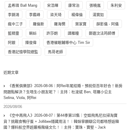
孟希璘 Ball Mang
宋浩暉
康常治
張曉嵐
朱利安
李錦鴻
李鑑峰
梁天琦
楊偉倫
湯寳如
瘋中三子
羅倫斯
羅海憫
葉家寶
薛影儀 - 阿儀
藍精靈
蝌蚪
許莎朗
譚雁瞳
鄭遨汶法筠師傅
阿銀
陳俊偉
香港催眠輔導中心 Tim Sir
香港記憶學院總監
馬哥老師
近期文章
《香蕉俱樂部》2026-08-06︱阿Rei年尾結婚，預祝佢百年好合！新房
問題點解決？生唔生小朋友呢？︱主持：杜浚斌 Ben, 塔羅小公主
Selina, Viola, 阿Rei
2026/08/06
《空中再飛人》2026-08-07︱第44季第10集｜空姐飛馬尼拉掃淘寶
貨？挑戰食鴨仔蛋 + Jollibee隱藏用法！︱韓妹寧願瞓公司都唔想返韓
國？爆料航空界超嚴格階級文化！︱主持：寶珠、寶堅、Jack