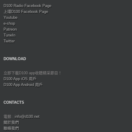
D100 Radio Facebook Page
上環D100 Facebook Page
Youtube
e-shop
Patreon
TuneIn
Twitter
DOWNLOAD
立即下載D100 app收聽精采節目！
D100 App iOS 用戶
D100 App Android 用戶
CONTACTS
電郵 :
info@d100.net
關於我們
聯絡我們