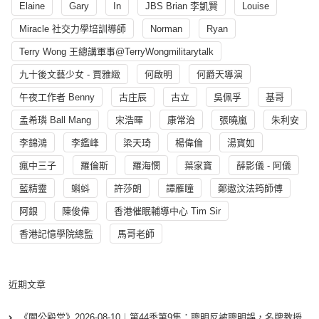
Elaine
Gary
In
JBS Brian 李凱賢
Louise
Miracle 社交力學培訓導師
Norman
Ryan
Terry Wong 王總講軍事@TerryWongmilitarytalk
九十後文藝少女 - 賈雅緻
何啟明
何爵天導演
午夜工作者 Benny
古庄辰
古立
吳佩孚
基哥
孟希璘 Ball Mang
宋浩暉
康常治
張曉嵐
朱利安
李錦鴻
李鑑峰
梁天琦
楊偉倫
湯寳如
瘋中三子
羅倫斯
羅海憫
葉家寶
薛影儀 - 阿儀
藍精靈
蝌蚪
許莎朗
譚雁瞳
鄭遨汶法筠師傅
阿銀
陳俊偉
香港催眠輔導中心 Tim Sir
香港記憶學院總監
馬哥老師
近期文章
《關公殿堂》2026-08-10︱第44季第9集：聰明反被聰明誤，名牌教授