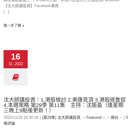
【沈大師講投資】Facebook專頁
[...]
進一步了解
16
11, 2022
沈大師講投資：1.港股檢討 2.美匯見頂 3.港股逐隻捉
4.本週策略 第29季 第11集 主持：沈振盈（逢星期
三晚上9點後更新！）
2022/11/16 20:30:16
|
(第29季) 沈大師講投資
,
-- Featured --
,
-- 網台 --
|
0
條評論