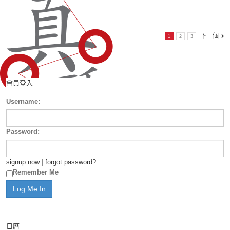
下一個
1
2
3
會員登入
Username:
Password:
signup now
|
forgot password?
Remember Me
日曆