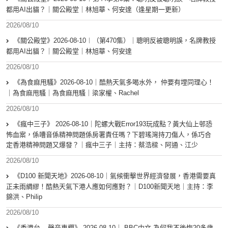
都用AI出貓？｜關公殿堂｜林旭華、何安達（逢星期一更新）
2026/08/10
《關公殿堂》2026-08-10︱（第470集）｜聰明反被聰明誤，名牌教授
都用AI出貓？｜關公殿堂｜林旭華、何安達
2026/08/10
《為食麻甩騷》2026-08-10｜酷熱天氣多喝水外， 仲要有埋同理心！
｜為食麻甩騷｜為食麻甩騷｜梁家權、Rachel
2026/08/10
《瘋中三子》 2026-08-10｜陀螺大戰Error193玩成點？黃大仙上邨恐
怖血案，係嘈音係精神問題係房署責任嗎？下碧瑤灣持刀傷人，係巧合
定香港精神問題又爆發？｜瘋中三子｜主持：蔡浩樑、阿通、江少
2026/08/10
《D100 新聞天地》2026-08-10｜氣候衝擊世界經濟發展，香港需要真
正未雨綢繆！酷熱天氣下港人應如何應對？｜D100新聞天地｜主持：李
錦洪、Philip
2026/08/10
《香港台 – 聲音專欄》 2026-08-10｜ BBC中文 為何我不後悔20多歲