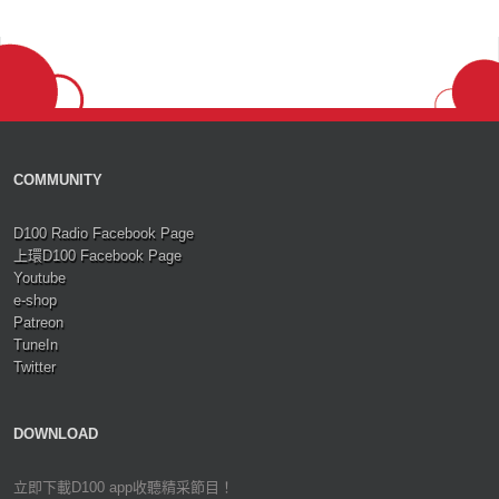
COMMUNITY
D100 Radio Facebook Page
上環D100 Facebook Page
Youtube
e-shop
Patreon
TuneIn
Twitter
DOWNLOAD
立即下載D100 app收聽精采節目！