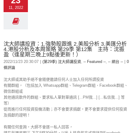
23
11, 2022
沈大師講投資：1.強勢股跟進 2.美股分析 3.美匯分析
4.港股分析及本周策略 第29季 第12集 主持：沈振
盈（逢星期三晚上9點後更新！）
2022/11/23 20:30:07
|
(第29季) 沈大師講投資
,
-- Featured --
,
-- 網台 --
|
0
條評論
沈大師或其助手絕不會隨便邀請任何人士加入任何所謂投資
有關群組，（包括加入 Whatsapp群組、Telegram群組、Facebook群組、
微信群組或
其他通訊軟件的群組、要求私人單對單通訊 [...PM我...] [...私信我...] 等
等）
從而進行任何投資投機活動；亦不會要求捐獻，更不會要求提供任何投資
及捐獻的證明！
有關任何查詢，大師不會逐一私人回答，
請在每週星期三 下午5時30分前，以私人訊息的方式發送到Facebook