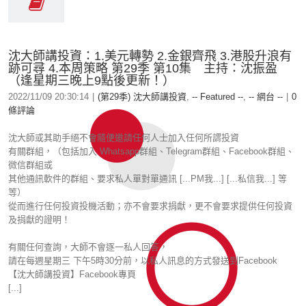
沈大師講投資：1.美元轉勢 2.金銀齊飛 3.港股升浪有
跡可尋 4.本周策略 第29季 第10集 主持：沈振盈
（逢星期三晚上9點後更新！）
2022/11/09 20:30:14
|
(第29季) 沈大師講投資
,
-- Featured --
,
-- 網台 --
|
0
條評論
沈大師或其助手絕不會隨便邀請任何人士加入任何所謂投資
有關群組，（包括加入 Whatsapp群組、Telegram群組、Facebook群組、
微信群組或
其他通訊軟件的群組、要求私人單對單通訊 [...PM我...] [...私信我...] 等
等）
從而進行任何投資投機活動；亦不會要求捐獻，更不會要求提供任何投資
及捐獻的證明！
有關任何查詢，大師不會逐一私人回答，
請在每週星期三 下午5時30分前，以私人訊息的方式發送到Facebook
【沈大師講投資】Facebook專頁
[...]