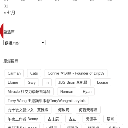
31
« 七月
重溫庫
慶爆搜尋
Carman
Cats
Connie 李玥穎 - Founder of Drip39
Elaine
Gary
In
JBS Brian 李凱賢
Louise
Miracle 社交力學培訓導師
Norman
Ryan
Terry Wong 王總講軍事@TerryWongmilitarytalk
九十後文藝少女 - 賈雅緻
何啟明
何爵天導演
午夜工作者 Benny
古庄辰
古立
吳佩孚
基哥