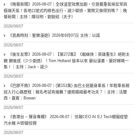
《晚餐新聞》2026-08-07｜全球溫室效應加劇，引發嚴重氣候反常與
極端天氣！各地口號式的綠色出行、減少碳排，實際又做得到嗎？｜晚
餐新聞｜主持：陳珏明、劉銳紹（夫子）
2026/08/07
《恩典時刻：聖樂漫遊》2026年8月07日 主持：以諾
2026/08/07
《後生友聚》2026-08-07︱【第272集】《蜘蛛俠：英雄重生》絕對主
觀 觀後感（少少劇透）！Tom Holland 版本以來 最似漫畫、最好睇嘅一
集！｜主持：Jack、諾少
2026/08/07
《巴膠不敗》2026-08-07︱(第151集) 由巴士迷變身車長！年輕車長親
述入行心路歷程｜報名考試有幾難？邊啲路線最考功夫？︱主持：法蘭
西，嘉賓︰Bowan
2026/08/07
《香港台 – 聲音專欄》 2026-08-07｜ 信報CEO AI EJ Tech模擬經營
汽水機 AI即變狡猾
2026/08/07