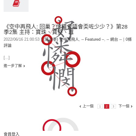
《空中再飛人: 回巢？份糧會唔會奀咗少少？》第28
季2集 主持：寶珠、寶堅、囂
2022/06/16 21:00:53
|
(第28季) 空中再飛人
,
-- Featured --
,
-- 網台 --
|
0條
評論
[...]
進一步了解
上一個
下一個
1
2
3
會員登入