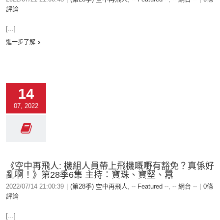
評論
[...]
進一步了解
14
07, 2022
《空中再飛人: 機組人員帶上飛機嘅嘢有豁免？真係好
亂啊！》第28季6集 主持：寶珠、寶堅、囂
2022/07/14 21:00:39
|
(第28季) 空中再飛人
,
-- Featured --
,
-- 網台 --
|
0條
評論
[...]