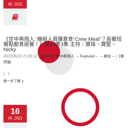
06, 2022
《空中再飛人: 機組人員鍾意食”Crew Meal”？長餐短
餐點都食返餐！》第28季3集 主持：寶珠、寶堅、
Nicky
2022/06/23 21:00:12
|
(第28季) 空中再飛人
,
-- Featured --
,
-- 網台 --
|
1條
評論
[...]
進一步了解
16
06, 2022