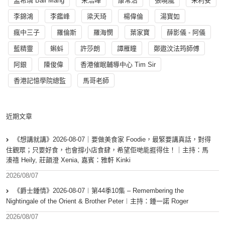
孟希璘 Ball Mang
宋浩暉
康常治
張曉嵐
朱利安
李錦鴻
李鑑峰
梁天琦
楊偉倫
湯寳如
瘋中三子
羅倫斯
羅海憫
葉家寶
薛影儀 - 阿儀
藍精靈
蝌蚪
許莎朗
譚雁瞳
鄭遨汶法筠師傅
阿銀
陳俊偉
香港催眠輔導中心 Tim Sir
香港記憶學院總監
馬哥老師
近期文章
《想講就講》2026-08-07｜要做美食家 Foodie，最緊要講真話，對得
住觀眾；只要好食，也會撐小店食肆，希望佢哋能捱得住！｜主持：馬
溱禧 Heily, 莊韻澄 Xenia, 嘉賓：雅軒 Kinki
2026/08/07
《爵士鍾情》2026-08-07︱第44季10集 – Remembering the
Nightingale of the Orient & Brother Peter︱主持：鍾一諾 Roger
2026/08/07