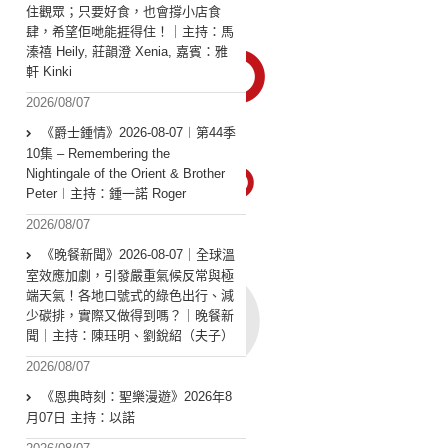
住觀眾；只要好食，也會撐小店食
肆，希望佢哋能捱得住！｜主持：馬
溱禧 Heily, 莊韻澄 Xenia, 嘉賓：雅
軒 Kinki
2026/08/07
《爵士鍾情》2026-08-07︱第44季
10集 – Remembering the
Nightingale of the Orient & Brother
Peter︱主持：鍾一諾 Roger
2026/08/07
《晚餐新聞》2026-08-07｜全球溫
室效應加劇，引發嚴重氣候反常與極
端天氣！各地口號式的綠色出行、減
少碳排，實際又做得到嗎？｜晚餐新
聞｜主持：陳珏明、劉銳紹（夫子）
2026/08/07
《恩典時刻：聖樂漫遊》2026年8
月07日 主持：以諾