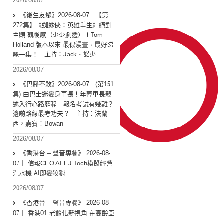
2026/08/07
《後生友聚》2026-08-07︱【第
272集】《蜘蛛俠：英雄重生》絕對
主觀 觀後感（少少劇透）！Tom
Holland 版本以來 最似漫畫、最好睇
嘅一集！｜主持：Jack、諾少
2026/08/07
《巴膠不敗》2026-08-07︱(第151
集) 由巴士迷變身車長！年輕車長親
述入行心路歷程｜報名考試有幾難？
邊啲路線最考功夫？︱主持：法蘭
西，嘉賓︰Bowan
2026/08/07
《香港台 – 聲音專欄》 2026-08-
07｜ 信報CEO AI EJ Tech模擬經營
汽水機 AI即變狡猾
2026/08/07
《香港台 – 聲音專欄》 2026-08-
07｜ 香港01 老齡化新視角 在高齡亞