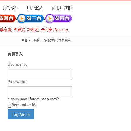
我的賬戶
用戶登入
新用戶註冊
葉家寶
,
李錦鴻
,
譚雁瞳
,
朱利安
,
Norman
,
主頁
-- 網台 --
(第39季) 空中再飛人
會員登入
Username:
Password:
signup now
|
forgot password?
Remember Me