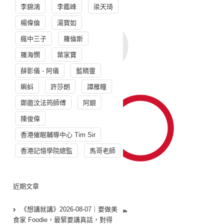
李錦鴻
李鑑峰
梁天琦
楊偉倫
湯寳如
瘋中三子
羅倫斯
羅海憫
葉家寶
薛影儀 - 阿儀
藍精靈
蝌蚪
許莎朗
譚雁瞳
鄭遨汶法筠師傅
阿銀
陳俊偉
香港催眠輔導中心 Tim Sir
香港記憶學院總監
馬哥老師
近期文章
《想講就講》2026-08-07｜要做美
食家 Foodie，最緊要講真話，對得