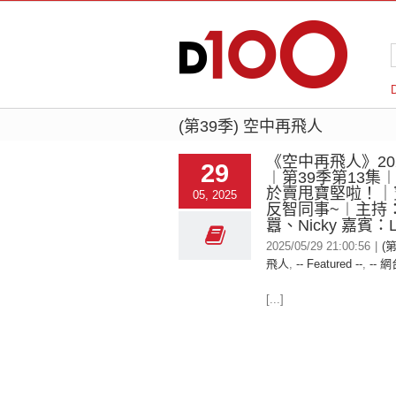
(第39季) 空中再飛人
《空中再飛人》2025
29
︱第39季第13集
於賣甩寶堅啦！｜
05, 2025
反智同事~︱主持
囂、Nicky 嘉賓：L
2025/05/29 21:00:56
|
(
飛人
,
-- Featured --
,
-- 網
[...]