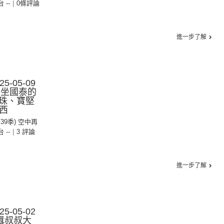
台 --
|
0條評論
進一步了解
-05-09
：坐國泰的
珠、寶堅
蘭西
第39季) 空中再
台 --
|
3 評論
進一步了解
-05-02
囂叔叔大