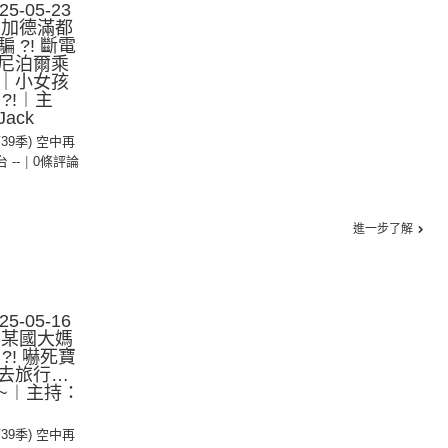
-05-23
︱加德滿都
 ?! 斷電
尼泊爾乘
｜小女孩
?!︱主
ack
第39季) 空中再
台 --
|
0條評論
進一步了解
-05-16
：某國大媽
?! 嚇死寶
去旅行…
~︱主持：
第39季) 空中再