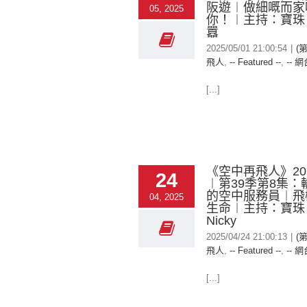
阪遊︱做細嘅而家
05, 2025
你！︱主持：寶珠
囂
2025/05/01 21:00:54
|
(
飛人
,
-- Featured --
,
-- 網
[...]
《空中再飛人》2025
24
︱第39季第8集：
的空中服務員︱飛
04, 2025
生命︱主持：寶珠
Nicky
2025/04/24 21:00:13
|
(
飛人
,
-- Featured --
,
-- 網
[...]