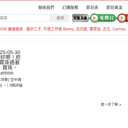
聯絡我們
訂購服務
節目表
節目重溫
D100 慶爆搜尋 :
瘋中三子
,
午夜工作者 Benny
,
古庄辰
,
康常治
,
古立
,
Carman
,
羅倫斯
-05-30
︱好嘢！終
寶珠遇著
：寶珠、
emon
第39季) 空中再
台 --
|
0條評論
進一步了解