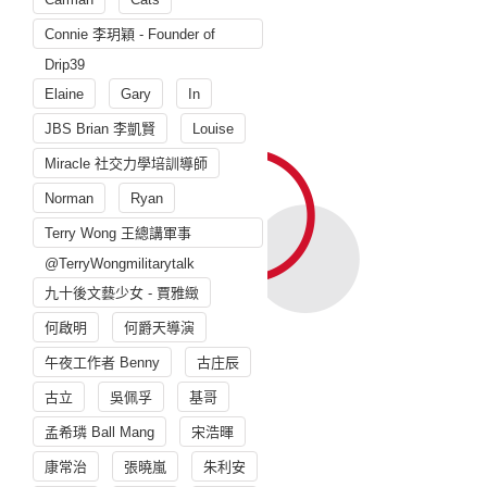
Connie 李玥穎 - Founder of
Drip39
Elaine
Gary
In
JBS Brian 李凱賢
Louise
Miracle 社交力學培訓導師
Norman
Ryan
Terry Wong 王總講軍事
@TerryWongmilitarytalk
九十後文藝少女 - 賈雅緻
何啟明
何爵天導演
午夜工作者 Benny
古庄辰
古立
吳佩孚
基哥
孟希璘 Ball Mang
宋浩暉
康常治
張曉嵐
朱利安