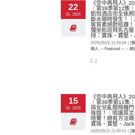
《空中再飛人》2025
22
︱第39季第12集
凱悅酒店完全係照騙
05, 2025
斷水隨時發生！｜
客質素絕對抵讚！
獨坐航班飛名古屋 
持：寶珠、寶堅、J
2025/05/22 21:00:04
|
(
飛人
,
-- Featured --
,
-- 網
[...]
《空中再飛人》2025
15
︱第39季第11集
與女兒亂開飛機門 
05, 2025
珠姐！｜唔識英文
唔驚！總有方法嘅
寶珠、寶堅、Jack
2025/05/15 21:00:51
|
(