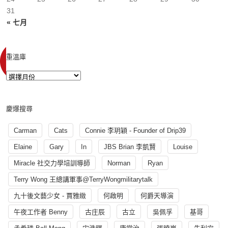
31
« 七月
重溫庫
慶爆搜尋
Carman
Cats
Connie 李玥穎 - Founder of Drip39
Elaine
Gary
In
JBS Brian 李凱賢
Louise
Miracle 社交力學培訓導師
Norman
Ryan
Terry Wong 王總講軍事@TerryWongmilitarytalk
九十後文藝少女 - 賈雅緻
何啟明
何爵天導演
午夜工作者 Benny
古庄辰
古立
吳佩孚
基哥