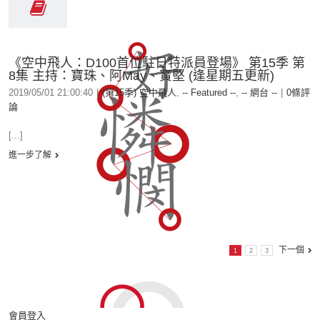
《空中飛人：D100首位駐日特派員登場》 第15季 第
8集 主持：寶珠、阿May、寶堅 (逢星期五更新)
2019/05/01 21:00:40
|
(第15季) 空中飛人
,
-- Featured --
,
-- 網台 --
|
0條評
論
[...]
進一步了解
下一個
1
2
3
會員登入