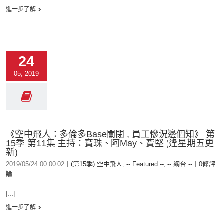
進一步了解
24
05, 2019
《空中飛人：多倫多Base關閉 , 員工慘況邊個知》 第
15季 第11集 主持：寶珠、阿May、寶堅 (逢星期五更
新)
2019/05/24 00:00:02
|
(第15季) 空中飛人
,
-- Featured --
,
-- 網台 --
|
0條評
論
[...]
進一步了解