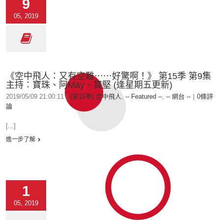
9
05, 2019
《空中飛人：又有空難⋯⋯好驚啊！》 第15季 第9集
主持：寶珠、阿May、寶堅 (逢星期五更新)
2019/05/09 21:00:11
|
(第15季) 空中飛人
,
-- Featured --
,
-- 網台 --
|
0條評
論
[...]
進一步了解
1
05, 2019