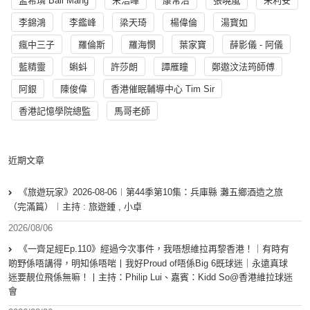
孟希璘 Ball Mang
宋浩暉
康常治
張曉嵐
朱利安
李錦鴻
李鑑峰
梁天琦
楊偉倫
湯寳如
瘋中三子
羅倫斯
羅海憫
葉家寶
薛影儀 - 阿儀
藍精靈
蝌蚪
許莎朗
譚雁瞳
鄭遨汶法筠師傅
阿銀
陳俊偉
香港催眠輔導中心 Tim Sir
香港記憶學院總監
馬哥老師
近期文章
《旅遊玩家》2026-08-06︱第44季第10集：兵庫縣 灘五鄉酒造之旅
（完滿篇）︱主持 : 旅遊鍾 , 小卓
2026/08/06
《一齊足經Ep.110》經過今次事件，我唔想維拉再黎香港！｜有時有
啲野係唔講得，明知係唔啱丨我好Proud of唔係Big 6既球迷｜永遠真球
迷要靚位飛係無嘛！丨主持：Philip Lui、嘉賓：Kidd So@香港維拉球迷
會