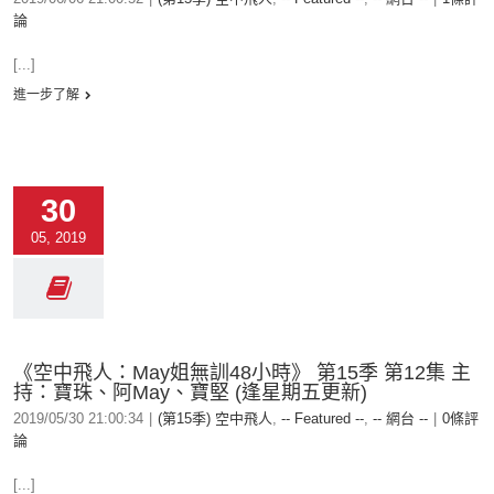
論
[...]
進一步了解
30
05, 2019
《空中飛人：May姐無訓48小時》 第15季 第12集 主
持：寶珠、阿May、寶堅 (逢星期五更新)
2019/05/30 21:00:34
|
(第15季) 空中飛人
,
-- Featured --
,
-- 網台 --
|
0條評
論
[...]