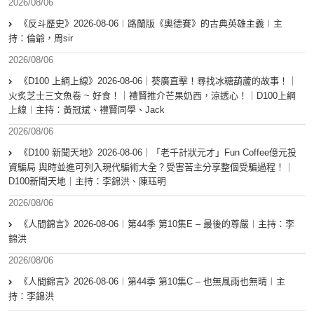
2026/08/06
《反斗歷史》2026-08-06︱路蘭版《奧德賽》的古典英雄主義︱主
持：倫爺，周sir
2026/08/06
《D100 上綱上線》2026-08-06｜葵廣直擊！尋找冰糖葫蘆的故事！｜
火炙芝士三文魚卷 ~ 好食！｜禮賢推介芒果奶西，涼透心！｜D100上綱
上線︱主持：黃冠斌、禮賢同學、Jack
2026/08/06
《D100 新聞天地》2026-08-06｜「老千計狀元才」Fun Coffee億元投
資騙局 與時並進可列入現代騙術大全？受害苦主分享整個受騙過程！｜
D100新聞天地｜主持：李錦洪、陳珏明
2026/08/06
《人間錦言》2026-08-06︱第44季 第10集E – 最後的尊嚴︱主持：李
錦洪
2026/08/06
《人間錦言》2026-08-06︱第44季 第10集C – 也無風雨也無晴︱主
持：李錦洪