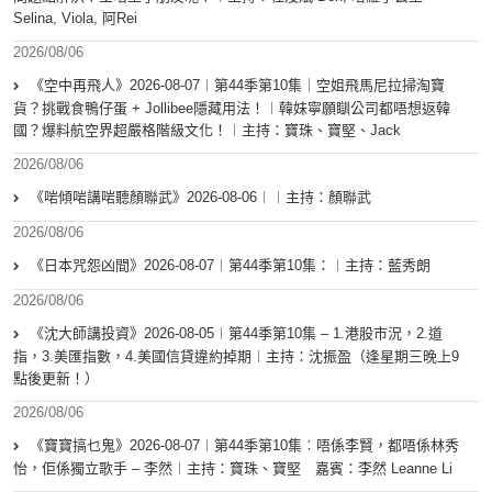
Selina, Viola, 阿Rei
2026/08/06
《空中再飛人》2026-08-07︱第44季第10集｜空姐飛馬尼拉掃淘寶
貨？挑戰食鴨仔蛋 + Jollibee隱藏用法！︱韓妹寧願瞓公司都唔想返韓
國？爆料航空界超嚴格階級文化！︱主持：寶珠、寶堅、Jack
2026/08/06
《啱傾啱講啱聽顏聯武》2026-08-06︱︱主持：顏聯武
2026/08/06
《日本咒怨凶間》2026-08-07︱第44季第10集：︱主持：藍秀朗
2026/08/06
《沈大師講投資》2026-08-05︱第44季第10集 – 1.港股市況，2.道
指，3.美匯指數，4.美國信貸違約掉期︱主持：沈振盈（逢星期三晚上9
點後更新！）
2026/08/06
《寶寶搞乜鬼》2026-08-07︱第44季第10集︰唔係李賢，都唔係林秀
怡，佢係獨立歌手 – 李然︱主持：寶珠、寶堅 嘉賓：李然 Leanne Li