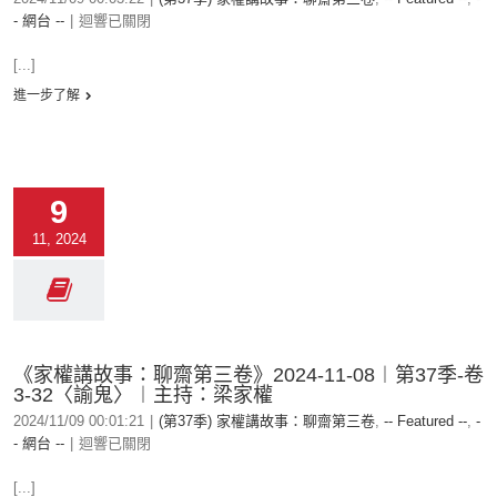
- 網台 --
|
迴響已關閉
[...]
進一步了解
9
11, 2024
《家權講故事：聊齋第三卷》2024-11-08︱第37季-卷
3-32〈諭鬼〉︱主持：梁家權
2024/11/09 00:01:21
|
(第37季) 家權講故事：聊齋第三卷
,
-- Featured --
,
-
- 網台 --
|
迴響已關閉
[...]