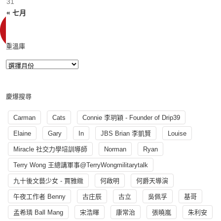
31
« 七月
重溫庫
慶爆搜尋
Carman
Cats
Connie 李玥穎 - Founder of Drip39
Elaine
Gary
In
JBS Brian 李凱賢
Louise
Miracle 社交力學培訓導師
Norman
Ryan
Terry Wong 王總講軍事@TerryWongmilitarytalk
九十後文藝少女 - 賈雅緻
何啟明
何爵天導演
午夜工作者 Benny
古庄辰
古立
吳佩孚
基哥
孟希璘 Ball Mang
宋浩暉
康常治
張曉嵐
朱利安