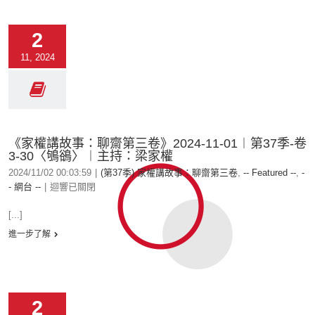
2
11, 2024
《家權講故事：聊齋第三卷》2024-11-01︱第37季-卷
3-30〈鴝鵒〉︱主持：梁家權
2024/11/02 00:03:59
|
(第37季) 家權講故事：聊齋第三卷
,
-- Featured --
,
-
- 網台 --
|
迴響已關閉
[...]
進一步了解
2