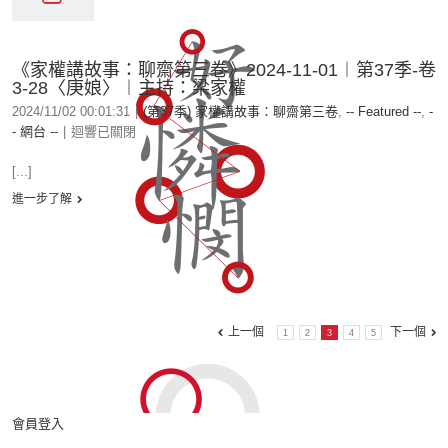
《家權講故事：聊齋第三卷》2024-11-01︱第37季-卷
3-28〈庚娘〉︱主持：梁家權
2024/11/02 00:01:31
|
(第37季) 家權講故事：聊齋第三卷
,
-- Featured --
,
-
- 網台 --
|
迴響已關閉
[...]
進一步了解
上一個
下一個
1
2
3
4
5
會員登入