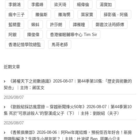
李錦鴻
李鑑峰
梁天琦
楊偉倫
湯寳如
瘋中三子
羅倫斯
羅海憫
葉家寶
薛影儀 - 阿儀
藍精靈
蝌蚪
許莎朗
譚雁瞳
鄭遨汶法筠師傅
阿銀
陳俊偉
香港催眠輔導中心 Tim Sir
香港記憶學院總監
馬哥老師
近期文章
《蔣權天下之術數通識》2026-08-07︱第44季第10集:「歴史與術數的
契合」｜主持：蔣匡文
2026/08/07
《劉銳紹採訪風雲錄 – 穿越新聞烽火50年》2026-08-07︱第44季第10
集 死於”可原諒殺人“的黎漢成父子（下）︱主持：劉銳紹（夫子）
2026/08/07
《香蕉俱樂部》2026-08-06︱阿Rei年尾結婚，預祝佢百年好合！新房
問題點解決？生唔生小朋友呢？︱主持：杜浚斌 Ben, 塔羅小公主