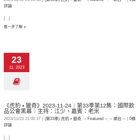
評論
[...]
進一步了解
23
11, 2023
《虎豹 • 獵奇》2023-11-24︱第33季第12集：國際飲
品公會黑幕︱主持：江少，嘉賓：老米
2023/11/23 21:00:37
|
(第33季) 虎豹 • 獵奇
,
-- Featured --
,
-- 網台 --
|
0條
評論
[...]