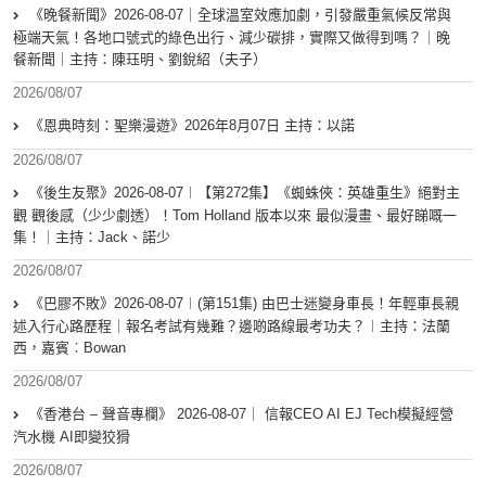
《晚餐新聞》2026-08-07｜全球溫室效應加劇，引發嚴重氣候反常與
極端天氣！各地口號式的綠色出行、減少碳排，實際又做得到嗎？｜晚
餐新聞｜主持：陳珏明、劉銳紹（夫子）
2026/08/07
《恩典時刻：聖樂漫遊》2026年8月07日 主持：以諾
2026/08/07
《後生友聚》2026-08-07︱【第272集】《蜘蛛俠：英雄重生》絕對主
觀 觀後感（少少劇透）！Tom Holland 版本以來 最似漫畫、最好睇嘅一
集！｜主持：Jack、諾少
2026/08/07
《巴膠不敗》2026-08-07︱(第151集) 由巴士迷變身車長！年輕車長親
述入行心路歷程｜報名考試有幾難？邊啲路線最考功夫？︱主持：法蘭
西，嘉賓︰Bowan
2026/08/07
《香港台 – 聲音專欄》 2026-08-07｜ 信報CEO AI EJ Tech模擬經營
汽水機 AI即變狡猾
2026/08/07