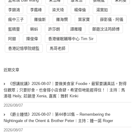
孟希璘 Ball Mang
宋浩暉
康常治
張曉嵐
朱利安
李錦鴻
李鑑峰
梁天琦
楊偉倫
湯寳如
瘋中三子
羅倫斯
羅海憫
葉家寶
薛影儀 - 阿儀
藍精靈
蝌蚪
許莎朗
譚雁瞳
鄭遨汶法筠師傅
阿銀
陳俊偉
香港催眠輔導中心 Tim Sir
香港記憶學院總監
馬哥老師
近期文章
《想講就講》2026-08-07｜要做美食家 Foodie，最緊要講真話，對得
住觀眾；只要好食，也會撐小店食肆，希望佢哋能捱得住！｜主持：馬
溱禧 Heily, 莊韻澄 Xenia, 嘉賓：雅軒 Kinki
2026/08/07
《爵士鍾情》2026-08-07︱第44季10集 – Remembering the
Nightingale of the Orient & Brother Peter︱主持：鍾一諾 Roger
2026/08/07