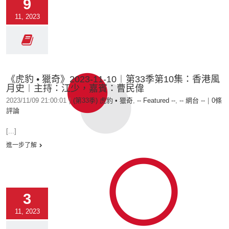
9
11, 2023
《虎豹 • 獵奇》2023-11-10︱第33季第10集：香港風
月史︱主持：江少，嘉賓：曹民偉
2023/11/09 21:00:01
|
(第33季) 虎豹 • 獵奇
,
-- Featured --
,
-- 網台 --
|
0條
評論
[...]
進一步了解
3
11, 2023