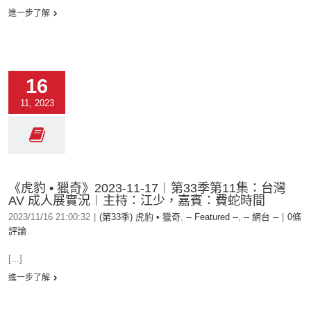
進一步了解
16
11, 2023
《虎豹 • 獵奇》2023-11-17︱第33季第11集：台灣
AV 成人展實況︱主持：江少，嘉賓：費蛇時間
2023/11/16 21:00:32
|
(第33季) 虎豹 • 獵奇
,
-- Featured --
,
-- 網台 --
|
0條
評論
[...]
進一步了解