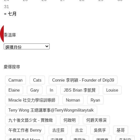
31
« 七月
重溫庫
慶爆搜尋
Carman
Cats
Connie 李玥穎 - Founder of Drip39
Elaine
Gary
In
JBS Brian 李凱賢
Louise
Miracle 社交力學培訓導師
Norman
Ryan
Terry Wong 王總講軍事@TerryWongmilitarytalk
九十後文藝少女 - 賈雅緻
何啟明
何爵天導演
午夜工作者 Benny
古庄辰
古立
吳佩孚
基哥