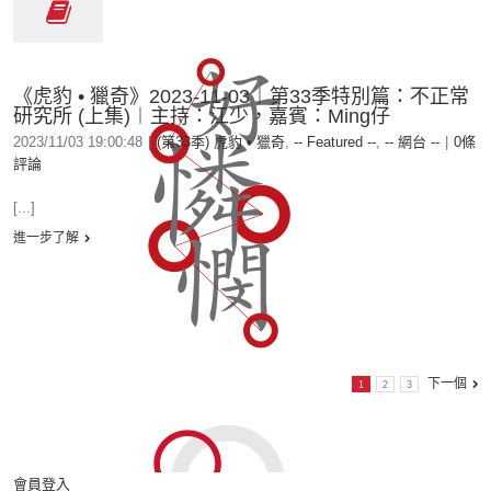
《虎豹 • 獵奇》2023-11-03︱第33季特別篇：不正常
研究所 (上集)︱主持：江少，嘉賓：Ming仔
2023/11/03 19:00:48
|
(第33季) 虎豹 • 獵奇
,
-- Featured --
,
-- 網台 --
|
0條
評論
[...]
進一步了解
下一個
1
2
3
會員登入