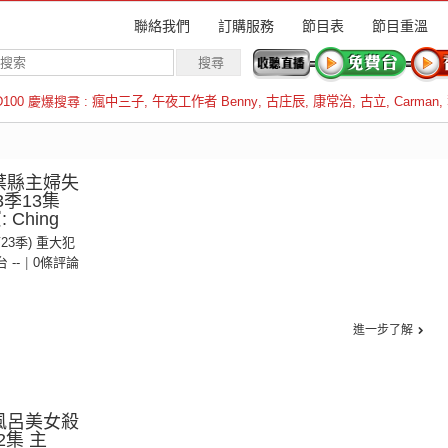
聯絡我們
訂購服務
節目表
節目重溫
D100 慶爆搜尋 :
瘋中三子
,
午夜工作者 Benny
,
古庄辰
,
康常治
,
古立
,
Carman
,
羅倫斯
葉縣主婦失
3季13集
Ching
第23季) 重大犯
台 --
|
0條評論
進一步了解
風呂美女殺
2集 主