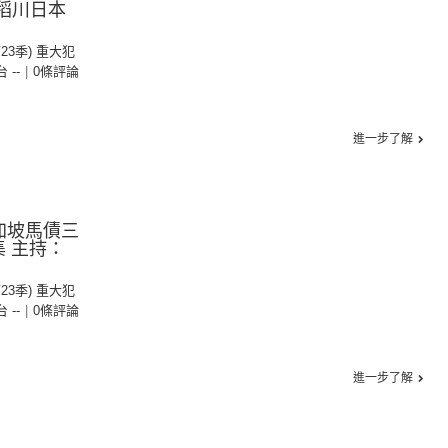
 稻川日本
第23季) 重大犯
台 --
|
0條評論
進一步了解
加坡馬債三
集 主持：
第23季) 重大犯
台 --
|
0條評論
進一步了解