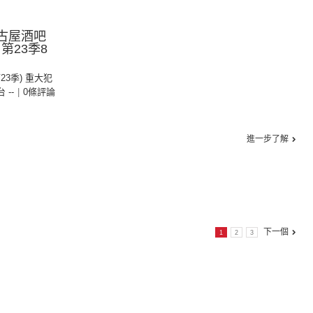
名古屋酒吧
第23季8
第23季) 重大犯
台 --
|
0條評論
進一步了解
下一個
1
2
3