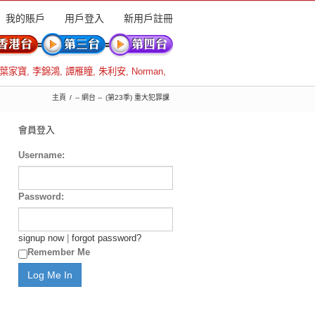
我的賬戶
用戶登入
新用戶註冊
葉家寶
,
李錦鴻
,
譚雁瞳
,
朱利安
,
Norman
,
主頁
-- 網台 --
(第23季) 重大犯罪課
會員登入
Username:
Password:
signup now
|
forgot password?
Remember Me