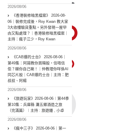
2026/08/06
《香港裝修暗黑檔案》 2026-08-
06｜裝修完成後，Roy Kwan 教大家
3大收樓驗貨重點。另外發現一屋曱
甴又點處理？｜香港裝修暗黑檔案｜
主持：瘋子江少，Roy Kwan
2026/08/06
《CAB爆的士台》 2026-08-06｜
第49集：阿揚教你買韓股，信唔信
佢？睇你自己喇！｜仲教埋你咩係AI
同芯片股｜CAB爆的士台｜主持：肥
叔叔、阿楊
2026/08/06
《旅遊玩家》2026-08-06︱第44季
第10集：兵庫縣 灘五鄉酒造之旅
（完滿篇）︱主持 : 旅遊鍾 , 小卓
2026/08/06
《瘋中三子》 2026-08-06｜第一