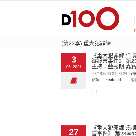
(第23季) 重大犯罪課
《重大犯罪課 :千
3
蹤殺害事件》 第2
主持：藍秀朗 嘉賓: 
06, 2021
2021/06/03 21:00:24
|
(
罪課
,
-- Featured --
,
-- 網
[...]
《重大犯罪課 :砂
27
害事件》 第23季1