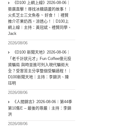
《D100 上綱上線》2026-08-06｜
葵廣直擊！尋找冰糖葫蘆的故事！｜
火炙芝士三文魚卷 ~ 好食！｜禮賢
推介芒果奶西，涼透心！｜D100上
綱上線︱主持：黃冠斌、禮賢同學、
Jack
2026/08/06
《D100 新聞天地》2026-08-06｜
「老千計狀元才」Fun Coffee億元投
資騙局 與時並進可列入現代騙術大
全？受害苦主分享整個受騙過程！｜
D100新聞天地｜主持：李錦洪、陳
珏明
2026/08/06
《人間錦言》2026-08-06︱第44季
第10集E – 最後的尊嚴︱主持：李錦
洪
2026/08/06