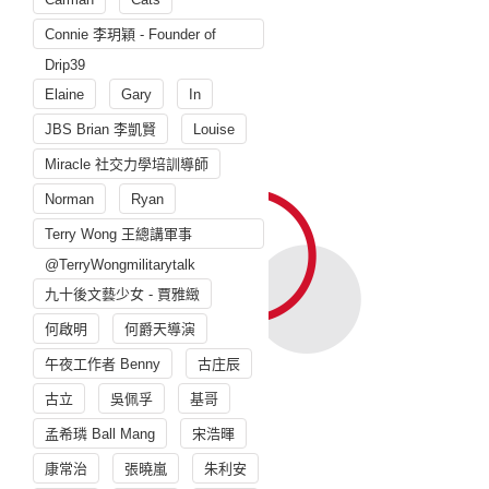
Connie 李玥穎 - Founder of
Drip39
Elaine
Gary
In
JBS Brian 李凱賢
Louise
Miracle 社交力學培訓導師
Norman
Ryan
Terry Wong 王總講軍事
@TerryWongmilitarytalk
九十後文藝少女 - 賈雅緻
何啟明
何爵天導演
午夜工作者 Benny
古庄辰
古立
吳佩孚
基哥
孟希璘 Ball Mang
宋浩暉
康常治
張曉嵐
朱利安