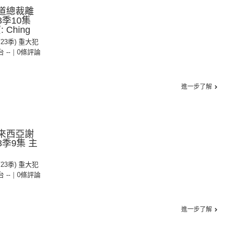
鐵道總裁離
3季10集
Ching
第23季) 重大犯
台 --
|
0條評論
進一步了解
馬來西亞謝
季9集 主
第23季) 重大犯
台 --
|
0條評論
進一步了解