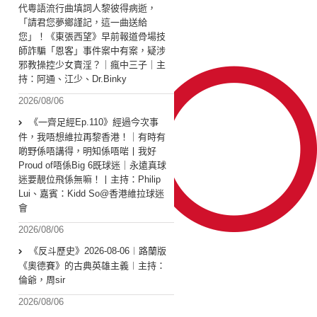
代粵語流行曲填詞人黎彼得病逝，
「請君您夢鄉謹記，這一曲送給
您」！《東張西望》早前報道骨場技
師詐騙「恩客」事件案中有案，疑涉
邪教操控少女賣淫？｜瘋中三子｜主
持：阿通、江少、Dr.Binky
2026/08/06
《一齊足經Ep.110》經過今次事
件，我唔想維拉再黎香港！｜有時有
啲野係唔講得，明知係唔啱丨我好
Proud of唔係Big 6既球迷｜永遠真球
迷要靚位飛係無嘛！丨主持：Philip
Lui、嘉賓：Kidd So@香港維拉球迷
會
2026/08/06
《反斗歷史》2026-08-06︱路蘭版
《奧德賽》的古典英雄主義︱主持：
倫爺，周sir
2026/08/06