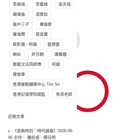
李錦鴻
李鑑峰
梁天琦
楊偉倫
湯寳如
瘋中三子
羅倫斯
羅海憫
葉家寶
薛影儀 - 阿儀
藍精靈
蝌蚪
許莎朗
譚雁瞳
鄭遨汶法筠師傅
阿銀
陳俊偉
香港催眠輔導中心 Tim Sir
香港記憶學院總監
馬哥老師
近期文章
《恩典時刻：時代論壇》2026-08-
06 主持： 羅民威、陳珏明